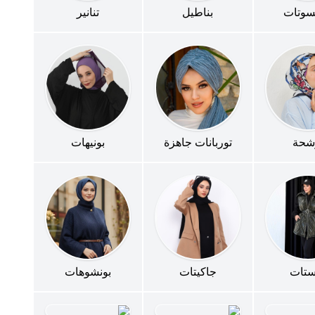
سوتات
بناطيل
تنانير
شحة
توربانات جاهزة
بونيهات
ستات
جاكيتات
بونشوهات