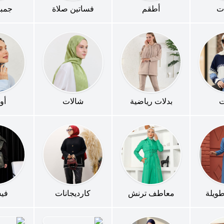
ات
أطقم
فساتين صلاة
جمب
ت
بدلات رياضية
شالات
أو
ويلة
معاطف ترنش
كارديجانات
في