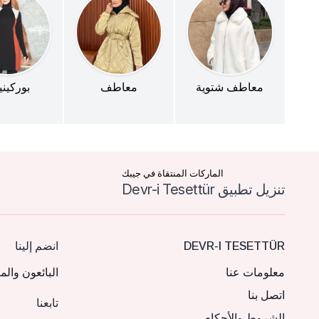
معاطف شتوية
معاطف
بوركين
الماركات المنتقاة في جيبك
تنزيل تطبيق Devr-i Tesettür
DEVR-I TESETTÜR
انضم إلينا
معلومات عنا
البائعون والم
اتصل بنا
تابعنا
الشروط والأحكام