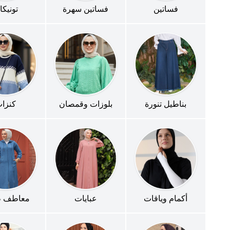
فساتين
فساتين سهرة
تونيك
بناطيل تنورة
بلوزات وقمصان
كنزا
أكمام وياقات
عبايات
معاطف ط