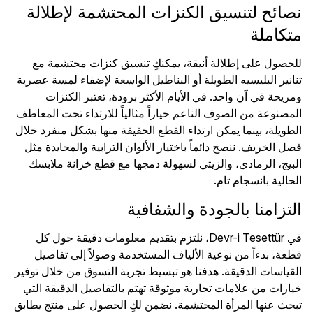
نصائح لتنسيق الكنزات المحتشمة لإطلالة
متكاملة
للحصول على إطلالة أنيقة، يمكنكِ تنسيق كنزات محتشمة مع
تنانير البليسيه الطويلة أو البناطيل الواسعة لإضفاء لمسة عصرية
ومريحة في آن واحد. في الأيام الأكثر برودة، تعتبر الكنزات
المصنوعة من الصوف الناعم خياراً مثالياً للارتداء تحت المعاطف
الطويلة، بينما يمكن ارتداء القطع الخفيفة منها بشكل منفرد خلال
فصل الخريف. ننصح دائماً باختيار الألوان الترابية والمحايدة مثل
البيج، الرمادي، والزيتي لسهولة دمجها مع قطع خزانة ملابسك
الحالية بانسجام تام.
التزامنا بالجودة والشفافية
في Devr-i Tesettür، نلتزم بتقديم معلومات دقيقة حول كل
قطعة، بدءاً من نوعية الألياف المستخدمة وصولاً إلى تفاصيل
القياسات الدقيقة. هدفنا هو تبسيط تجربة التسوق من خلال توفير
خيارات من علامات تجارية موثوقة تهتم بالتفاصيل الدقيقة التي
تبحث عنها المرأة المحتشمة. نضمن لكِ الحصول على منتج يطابق