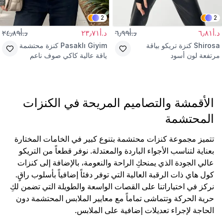
2
2
د.أ٦٫٨١
د.أ٦٫٩٩
د.أ٢٣٫٧١
د.أ٢٤٫٨٩
Shirosa
كنزة تريكو بياقة
Pasaklı Giyim
كنزة محتشمة
مرتفعة لون أسود
ياقة عالية كاكي صوف ناعم
بأزرار
الأقمشة والتصاميم المريحة في الكنزات
المحتشمة
تتميز مجموعة كنزات محتشمة بتنوع كبير في الخامات المختارة
بعناية لتناسب الأجواء الباردة والمعتدلة. نوفر قطعاً من التريكو
عالي الجودة الذي يمنحكِ الراحة والنعومة، بالإضافة إلى كنزات
كول هاي ذات الرقبة العالية التي توفر دفئاً إضافياً بأسلوب راقٍ.
نركز في اختياراتنا على القصات الواسعة والطويلة التي تضمن لكِ
حرية الحركة وتتماشى تماماً مع معايير الملابس المحتشمة دون
الحاجة لإجراء تعديلات إضافية على الملابس.