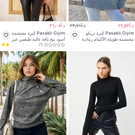
د.أ٢٢٫٥٢
د.أ٢٣٫٧١
د.أ٢٦٫٠٨
Pasaklı Giyim
كنزة تريكو
Pasaklı Giyim
كنزة محتشمة
محتشمة طويلة الأكمام رمادية
أسود بيج ياقة عالية طبقتين غير
)
1
(
بياقة عالية وفتحة
متماثلة بأكمام طويلة