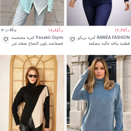
د.أ١٢٫٣٨
د.أ١٨٫٨٤
د.أ٢٠٫٠٣
RAWEA FASHİON
كنزة تريكو
Pasaklı Giyim
كنزة محتشمة
قطنية بياقة عالية مضلعة
فضفاضة بلون النعناع بقصّة غير
سميكة كحلية
متماثلة من تريكو الأكريليك
الخفيف