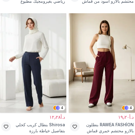
محتشم بالازو أسود من قماش
رياضي بغيرومجيك مطبوع
دابل
ملون
4
4
د.أ١٩٫٢٠
د.أ١٢٫٢٨
RAWEA FASHİON
بنطلون
Shirosa
بنطال كريب كحلي
بالازو محتشم خمري قماش
بتفاصيل خياطة بارزة