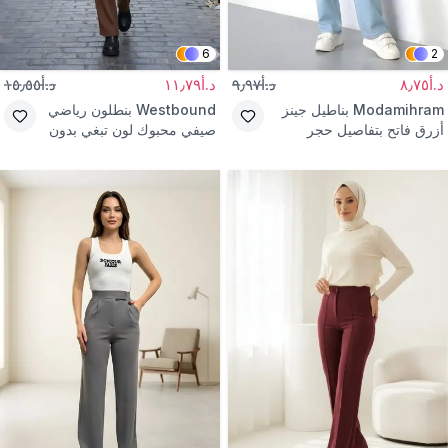
6
2
د.أ٨٫٧٥
د.أ٩٫٩٧
د.أ١١٫٧٩
د.أ١٥٫٥٥
Modamihram
بناطيل جينز
Westbound
بنطلون رياضي
أزرق فاتح بتفاصيل حجر
صيفي محبوك لون تبغي بدون
جيوب