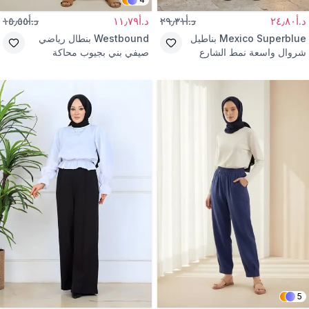
د.أ٢٤٫٨٠
د.أ٢٩٫٣١
د.أ١١٫٧٩
د.أ١٥٫٥٥
Mexico Superblue
بناطيل
Westbound
بنطال رياضي
شروال واسعة نمط الشارع
صيفي بني بجيوب محاكة
بلون أبيض
5