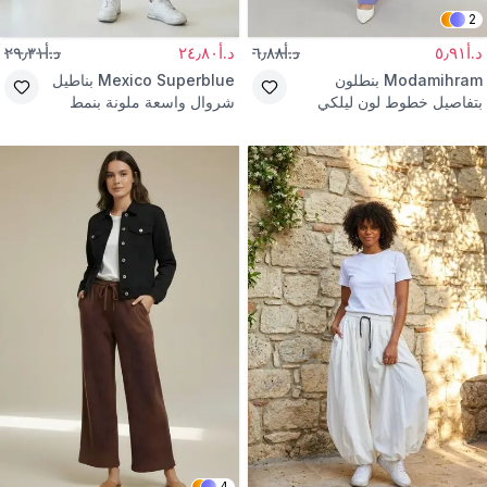
2
د.أ٥٫٩١
د.أ٦٫٨٨
د.أ٢٤٫٨٠
د.أ٢٩٫٣١
Modamihram
بنطلون
Mexico Superblue
بناطيل
بتفاصيل خطوط لون ليلكي
شروال واسعة ملونة بنمط
الشارع
4