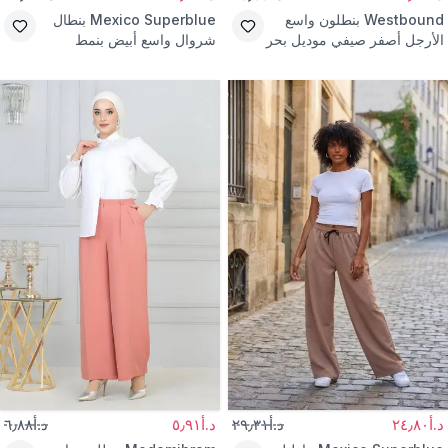
Westbound
بنطلون واسع
Mexico Superblue
بنطال
الأرجل أصفر صيفي موديل بحر
شروال واسع أبيض بنمط
الشارع
د.أ٢٤٫٨٠
د.أ٢٩٫٣١
د.أ٥٫٩١
د.أ٦٫٨٨