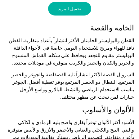
تحميل المزيد
الخامة والقصة
القطن والبوليستر الخامتان الأكثر انتشاراً بأعداد متقاربة. القطن
نافذ للهواء ومريح للاستخدام اليومي خاصةً في الأجواء الدافئة.
البوليستر مقاوم للتجعد ويحافظ على شكله. القماش المنسوج
والحرير والكتان والجينز والكريب متوفرة في موديلات محددة.
السروال القصة الأكثر انتشاراً تليه الفضفاضة والجوغر والخصر
المرتفع. البنطال ذو الخصر المرتفع يوفر تغطية أفضل. الجوغر
يناسب الاستخدام الرياضي والنشط. البالازو وواسع الأرجل
خيارات لمن تبحث عن مظهر مختلف.
الألوان والأسلوب
الأسود أكثر الألوان توفراً بفارق واضح يليه الرمادي والكاكي
والبني. البيج والكحلي والعنابي والأخضر والأزرق والأبيض متوفرة
بأعداد متفاوتة. التصميم الرياضي يستأثر بغالبية الموديلات مما