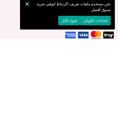
كيف يمكنني تقديم طلب؟
نحن نستخدم ملفات تعريف الارتباط لتوفير تجربة
تسوق أفضل.
الشحن والتوصيل
الإرجاع والإلغاء
إعدادات الكوكيز
قبول الكل
التوصيل إلى
الأردن
© 2026 Devr-i Tesettür -
جميع الحقوق محفوظة
إعدادات الكوكيز
سياسة الكوكيز