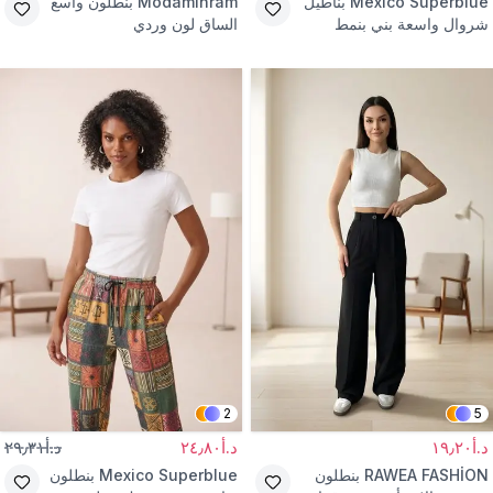
Mexico Superblue
بناطيل
Modamihram
بنطلون واسع
شروال واسعة بني بنمط
الساق لون وردي
الشارع
2
5
د.أ١٩٫٢٠
د.أ٢٤٫٨٠
د.أ٢٩٫٣١
RAWEA FASHİON
بنطلون
Mexico Superblue
بنطلون