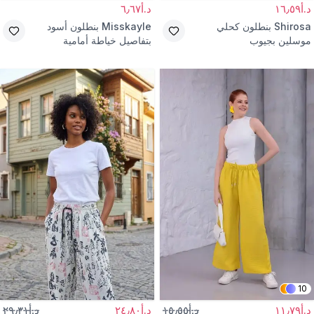
د.أ١٦٫٥٩
د.أ٦٫٦٧
Shirosa
بنطلون كحلي
Misskayle
بنطلون أسود
موسلين بجيوب
بتفاصيل خياطة أمامية
10
د.أ١١٫٧٩
د.أ١٥٫٥٥
د.أ٢٤٫٨٠
د.أ٢٩٫٣١