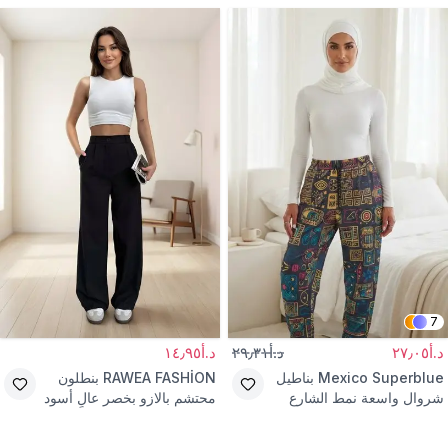
7
د.أ٢٧٫٠٥
د.أ٢٩٫٣١
د.أ١٤٫٩٥
Mexico Superblue
بناطيل
RAWEA FASHİON
بنطلون
شروال واسعة نمط الشارع
محتشم بالازو بخصر عالٍ أسود
ملونة