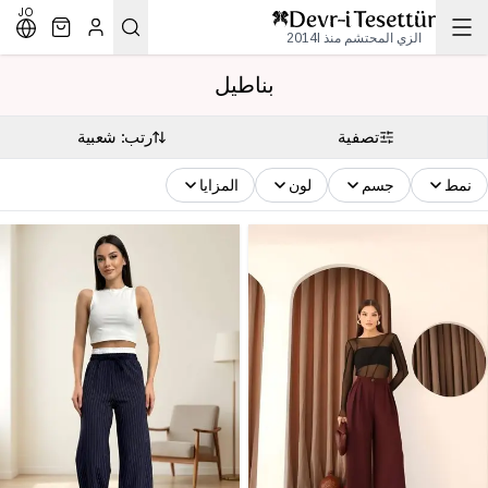
JO
الزي المحتشم منذ 2014l
بناطيل
تصفية
رتب: شعبية
نمط
جسم
لون
المزايا