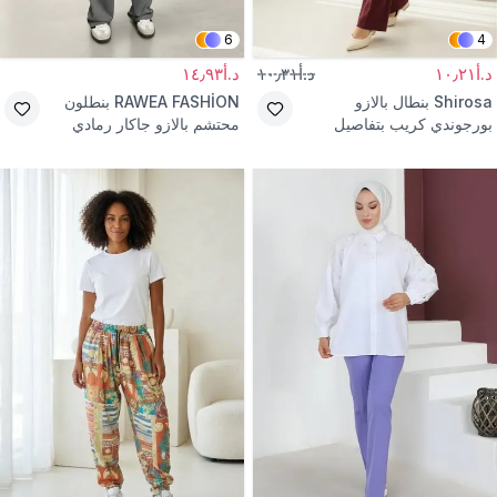
6
4
د.أ١٠٫٢١
د.أ١٠٫٣١
د.أ١٤٫٩٣
Shirosa
بنطال بالازو
RAWEA FASHİON
بنطلون
بورجوندي كريب بتفاصيل
محتشم بالازو جاكار رمادي
خياطة بارزة
بتفاصيل لاصق