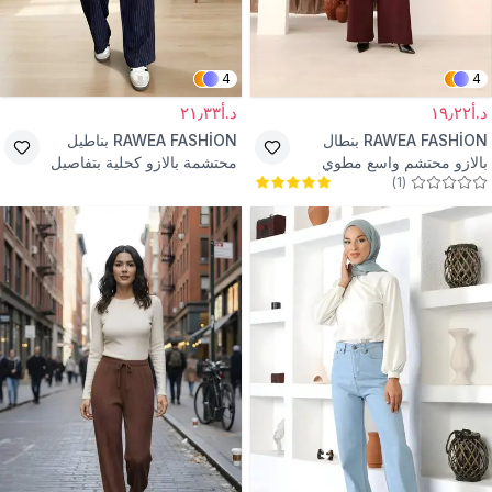
4
4
د.أ١٩٫٢٢
د.أ٢١٫٣٣
RAWEA FASHİON
بنطال
RAWEA FASHİON
بناطيل
بالازو محتشم واسع مطوي
محتشمة بالازو كحلية بتفاصيل
)
1
(
خصر عالٍ - عنابي
وأربطة