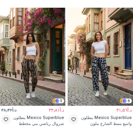
دابل بخصر مطاطي خلفي
5
6
د.أ٣١٫٥٦
د.أ٣٣٫٨١
د.أ٣٨٫٣٢
Mexico Superblue
بنطلون
Mexico Superblue
بنطلون
واسع بنمط الشارع ملون
شروال رياضي بني مخطط
بتفاصيل أرجل
بنمط الشارع