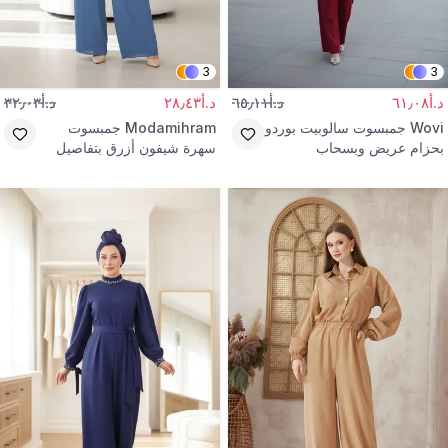
3
3
د.أ٦١٫٠٨
د.أ٦٥٫١١
د.أ٢٨٫٤٣
د.أ٣٢٫٠٣
Wovi
جمبسوت سالوبيت بوردو
Modamihram
جمبسوت
بحزام عريض وبسحاب
سهرة شيفون أزرق بتفاصيل
أحجار