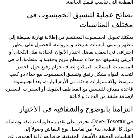
القطعة التي تناسب قيمكِ الخاصة.
نصائح عملية لتنسيق الجمبسوت في
مختلف المناسبات
يمكنكِ تحويل الجمبسوت المحتشم من إطلالة نهارية بسيطة إلى
مظهر رسمي بلمسات بسيطة ومدروسة. للحصول على مظهر
احترافي في العمل، يفضل اختيار الألوان الحيادية مثل الكحلي أو
الزيتي وتنسيقها مع حذاء مسطح مريح وحقيبة يد منظمة. أما في
المناسبات المسائية، فيمكنكِ إضافة حزام رفيع حول الخصر
لتحديد القوام بشكل رقيق وتنسيق الجمبسوت مع حذاء ذو كعب
متوسط وإكسسوارات هادئة. في الأيام الباردة، يعد الجمبسوت
قاعدة ممتازة للتنسيق مع المعاطف الطويلة أو السترات القصيرة
لإضافة طبقة من الدفء والأناقة.
التزامنا بالوضوح والشفافية في الاختيار
في Devr-i Tesettür، نحرص على تقديم معلومات دقيقة وشاملة
حول كل قطعة، بدءاً من تفاصيل نوع القماش وصولاً إلى
القياسات الدقيقة والأسعار الحقيقية. هدفنا هو إزالة الغموض عن