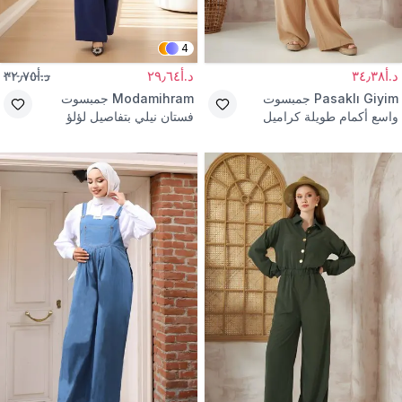
4
د.أ٣٤٫٣٨
د.أ٢٩٫٦٤
د.أ٣٢٫٧٥
Pasaklı Giyim
جمبسوت
Modamihram
جمبسوت
واسع أكمام طويلة كراميل
فستان نيلي بتفاصيل لؤلؤ
كوبرو بخصر وأكمام مطاطية
وجيوب