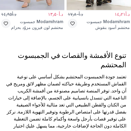
د.أ١٤٫٢١
د.أ١٧٫٨٠
د.أ١٣٫٥٠
د.أ١٤٫٩٥
Modamihram
جمبسوت
Modamihram
جمبسوت
محتشم أسود بنقوش
محتشم لون فيزون مزوّد بحزام
تنوع الأقمشة والقصات في الجمبسوت
المحتشم
تعتمد جودة الجمبسوت المحتشم بشكل أساسي على نوعية
القماش المستخدم وطريقة حياكته لضمان مظهر لائق ومريح في
آن واحد. توفر المنصة تصاميم مصنوعة من أقمشة الكريب
الناعمة التي تنسدل بانسيابية على الجسم، بالإضافة إلى خيارات
من الكتان والقطن الطبيعي التي تعد مثالية للأجواء الصيفية
بفضل قدرتها على امتصاص الرطوبة وتوفير التهوية اللازمة. نركز
على توفير قصات بأرجل واسعة وأكمام كاملة تضمن التغطية
الكاملة دون الحاجة لإضافات خارجية، مما يسهل عليكِ اختيار