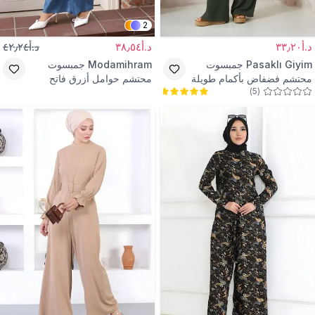
2
د.أ٣٣٫٢٠
د.أ٣٨٫٥٤
د.أ٤٢٫٢٤
Pasaklı Giyim
جمبسوت
Modamihram
جمبسوت
محتشم فضفاض بأكمام طويلة
محتشم حوامل أزرق فاتح
)
5
(
لون كاكي قماش كوبرا بخصر
بجيوب كنغر
مطاطي وجيوب