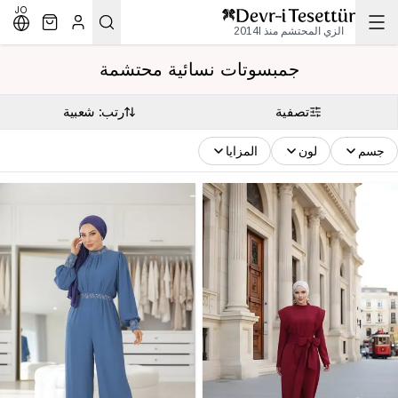
JO
الزي المحتشم منذ 2014l
جمبسوتات نسائية محتشمة
تصفية
رتب: شعبية
جسم
لون
المزايا