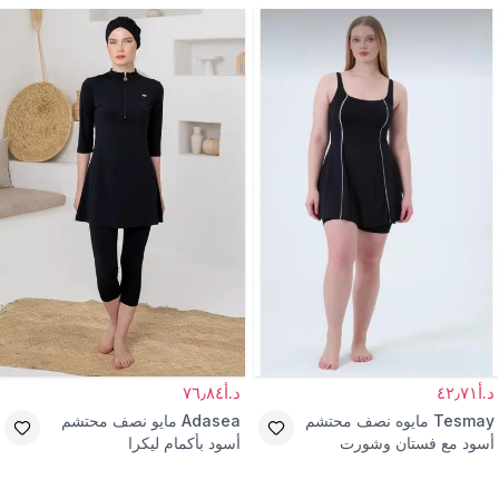
د.أ٤٢٫٧١
د.أ٧٦٫٨٤
Tesmay
مايوه نصف محتشم
Adasea
مايو نصف محتشم
أسود مع فستان وشورت
أسود بأكمام ليكرا