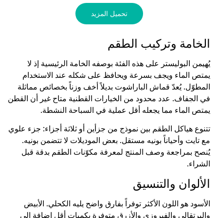
تحميل المزيد
الخامة وتركيب الطقم
يُهيمن البوليستر على هذه الفئة بوصفه الخامة الرئيسية إذ لا
يمتص الماء ويجف بسرعة ويحافظ على شكله عند الاستخدام
المطوّل. يُعدّ قماش الباراشوت بديلاً أخف وزناً بخصائص مماثلة
في الجفاف. عدد محدود من الخيارات القطنية متاح غير أن القطن
يمتص الماء مما يجعله أقل عملية في السباحة النشطة.
تتنوع هياكل الطقم بين نموذج من جزأين أو ثلاثة أجزاء: جزء علوي
مع تايت وأحياناً بونيه مستقل. بعض الموديلات لا تتضمن بونيه.
يُنصح بمراجعة وصف المنتج لمعرفة مكوّنات الطقم بدقة قبل
الشراء.
الألوان والتنسيق
الأسود هو اللون الأكثر توفراً بفارق واضح يليه الكحلي. الأبيض
والبرتقالي والفيروزي والأزرق متوفرة بكميات أقل إضافة إلى