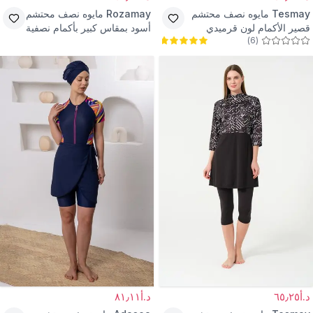
Tesmay
مايوه نصف محتشم
Rozamay
مايوه نصف محتشم
قصير الأكمام لون قرميدي
أسود بمقاس كبير بأكمام نصفية
)
6
(
بسحاب سريع الجفاف مع
وليقنز قصير
طماق
د.أ٦٥٫٢٥
د.أ٨١٫١١