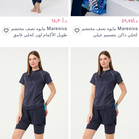
د.أ٥٩٫٧٥
د.أ٦٨٫٣٠
Maresiva
مايوه نصف محتشم
Maresiva
مايوه نصف محتشم
كحلي داكن بتصميم جيلي
طويل الأكمام لون كحلي غامق
باراشوت ليكرا