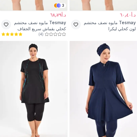
3
د.أ٦٠٫٤٠
د.أ٦٨٫٧٩
Tesmay
مايوه نصف محتشم
Tesmay
مايوه نصف محتشم
لون كحلي ليكرا
كحلي بقماش سريع الجفاف
)
4
(
وسحاب مع شورت وطماق