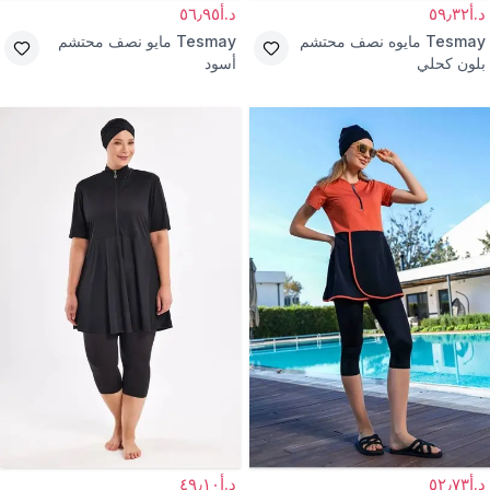
د.أ٥٩٫٣٢
د.أ٥٦٫٩٥
Tesmay
مايوه نصف محتشم
Tesmay
مايو نصف محتشم
بلون كحلي
أسود
د.أ٥٢٫٧٣
د.أ٤٩٫١٠