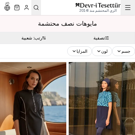
JO
الزي المحتشم منذ 2014l
مايوهات نصف محتشمة
تصفية
رتب: شعبية
جسم
لون
المزايا