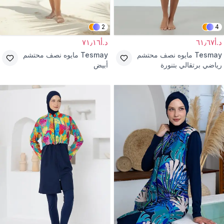
2
4
د.أ٦١٫٦٧
د.أ٧١٫١٦
Tesmay
مايوه نصف محتشم
Tesmay
مايوه نصف محتشم
رياضي برتقالي بتنورة
أبيض