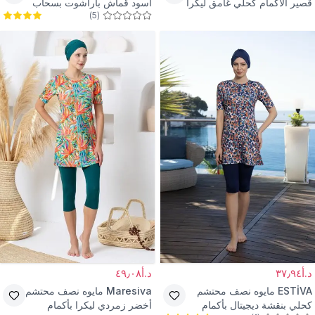
قصير الأكمام كحلي غامق ليكرا
أسود قماش باراشوت بسحاب
)
5
(
كورسيه
د.أ٣٧٫٩٤
د.أ٤٩٫٠٨
ESTİVA
مايوه نصف محتشم
Maresiva
مايوه نصف محتشم
كحلي بنقشة ديجيتال بأكمام
أخضر زمردي ليكرا بأكمام