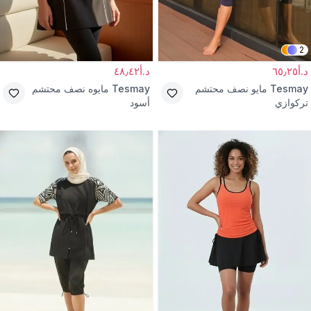
2
د.أ٦٥٫٢٥
د.أ٤٨٫٤٢
Tesmay
مايو نصف محتشم
Tesmay
مايوه نصف محتشم
تركوازي
أسود