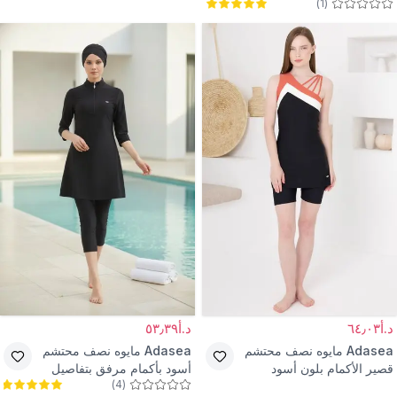
)
1
(
نصفية مع بنطال ضيق وقبعة
قصيرة
د.أ٦٤٫٠٣
د.أ٥٣٫٣٩
Adasea
مايوه نصف محتشم
Adasea
مايوه نصف محتشم
قصير الأكمام بلون أسود
أسود بأكمام مرفق بتفاصيل
)
4
(
سحاب