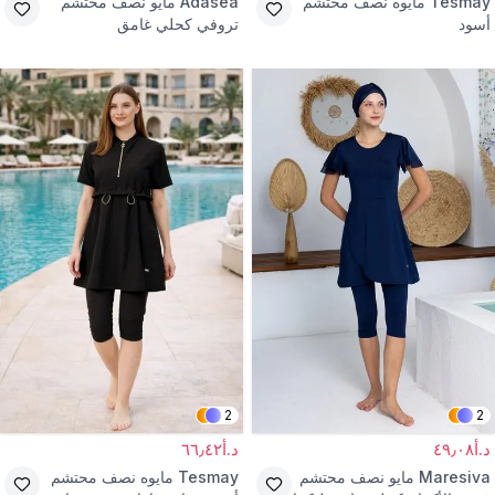
Tesmay
مايوه نصف محتشم
Adasea
مايو نصف محتشم
أسود
تروفي كحلي غامق
2
2
د.أ٤٩٫٠٨
د.أ٦٦٫٤٢
Maresiva
مايو نصف محتشم
Tesmay
مايوه نصف محتشم