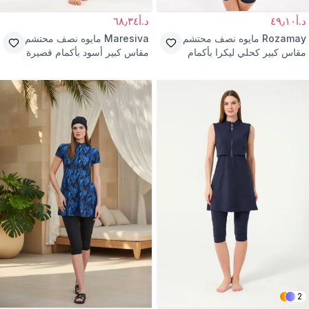
د.أ٤٩٫١٠
د.أ٦٨٫٣٤
Rozamay
مايوه نصف محتشم
Maresiva
مايوه نصف محتشم
مقاس كبير كحلي ليكرا بأكمام
مقاس كبير أسود بأكمام قصيرة
قصيرة
مع ليجن
2