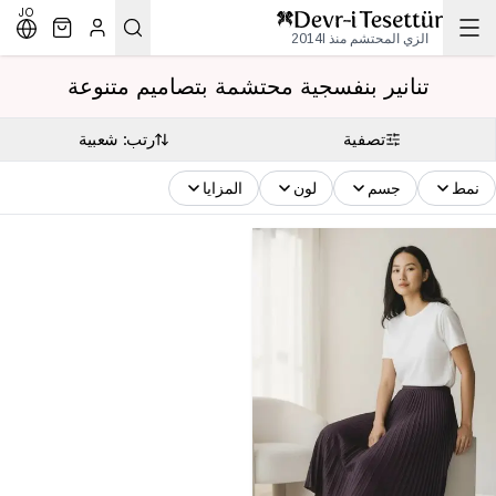
JO
الزي المحتشم منذ 2014l
تنانير بنفسجية محتشمة بتصاميم متنوعة
تصفية
رتب: شعبية
نمط
جسم
لون
المزايا