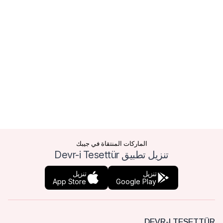
الماركات المنتقاة في جيبك
تنزيل تطبيق Devr-i Tesettür
تنزيل
تنزيل
App Store
Google Play
DEVR-I TESETTÜR