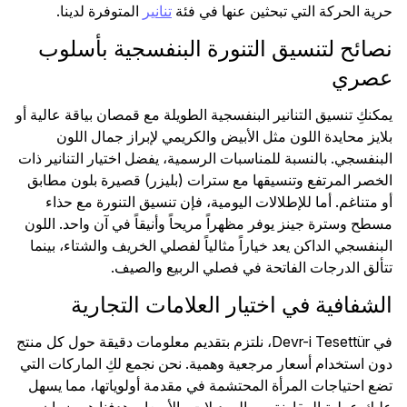
حرية الحركة التي تبحثين عنها في فئة
تنانير
المتوفرة لدينا.
نصائح لتنسيق التنورة البنفسجية بأسلوب
عصري
يمكنكِ تنسيق التنانير البنفسجية الطويلة مع قمصان بياقة عالية أو
بلايز محايدة اللون مثل الأبيض والكريمي لإبراز جمال اللون
البنفسجي. بالنسبة للمناسبات الرسمية، يفضل اختيار التنانير ذات
الخصر المرتفع وتنسيقها مع سترات (بليزر) قصيرة بلون مطابق
أو متناغم. أما للإطلالات اليومية، فإن تنسيق التنورة مع حذاء
مسطح وسترة جينز يوفر مظهراً مريحاً وأنيقاً في آن واحد. اللون
البنفسجي الداكن يعد خياراً مثالياً لفصلي الخريف والشتاء، بينما
تتألق الدرجات الفاتحة في فصلي الربيع والصيف.
الشفافية في اختيار العلامات التجارية
في Devr-i Tesettür، نلتزم بتقديم معلومات دقيقة حول كل منتج
دون استخدام أسعار مرجعية وهمية. نحن نجمع لكِ الماركات التي
تضع احتياجات المرأة المحتشمة في مقدمة أولوياتها، مما يسهل