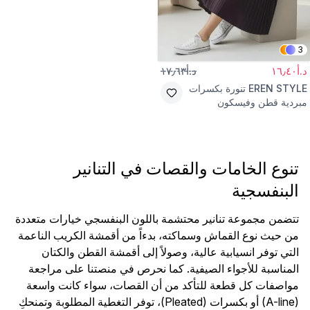
3
د.أ١٦٫٤٠
د.أ١٧٫٦٣
EREN STYLE
تنورة بكسرات
مبردية قطن وفيسكون
منسوجة
تنوع الخامات والقصات في التنانير
البنفسجية
تتضمن مجموعة تنانير محتشمة باللون البنفسجي خيارات متعددة
من حيث نوع القماش وسماكته، بدءاً من أقمشة الكريب الناعمة
التي توفر انسيابية عالية، وصولاً إلى أقمشة القطن والكتان
المناسبة للأجواء الصيفية. كما نحرص في منصتنا على مراجعة
مواصفات كل قطعة للتأكد من أن القصات، سواء كانت واسعة
(A-line) أو بكسرات (Pleated)، توفر التغطية المطلوبة وتمنحكِ