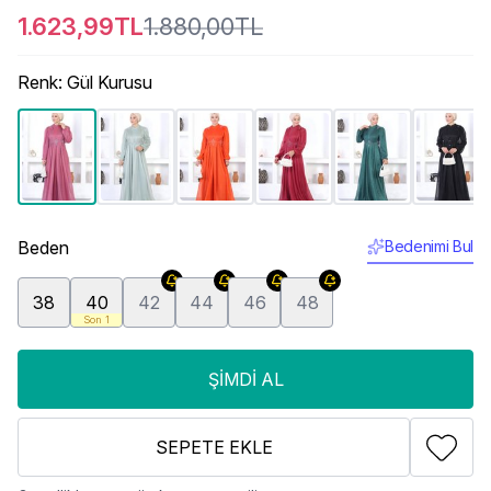
1.623,99TL
1.880,00TL
Renk
:
Gül Kurusu
Beden
Bedenimi Bul
38
40
42
44
46
48
Son 1
ŞIMDI AL
SEPETE EKLE