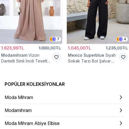
7
4
1.623,99TL
1.880,00TL
1.045,00TL
1.235,00TL
Modamihram
Vizon
Mexico Superblue
Siyah
Dantelli Simli İncili Tesettür
Sokak Tarzı Bol Şalvar
Abiye Elbise
Pantolon
POPÜLER KOLEKSIYONLAR
Moda Mihram
Modamihram
Moda Mihram Abiye Elbise