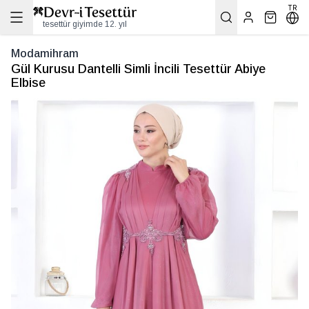
TR
tesettür giyimde 12. yıl
Modamihram
Gül Kurusu Dantelli Simli İncili Tesettür Abiye
Elbise