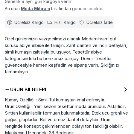
Genellikle aynı gün kargoya verilir
Bu ürün
Moda Mihram
tarafından gönderilecektir.
Ücretsiz Kargo
Hızlı Kargo
Ücretsiz İade
Özel günlerinizin vazgeçilmezi olacak Modamihram gül
kurusu abiye elbise ile tanışın. Zarif dantelli ve incili detayları,
simli kumaşın ışıltısıyla buluşuyor. Tesettür abiye
kategorisindeki bu benzersiz parçayı Devr-i Tesettür
güvencesiyle hemen keşfedin ve sipariş verin. Şıklığınızı
tamamlayın.
ÜRÜN BILGILERI
Kumaş Özelliği : Simli Tül kumaştan imal edilmiştir.
Ürün Özelliği : Yeni sezon tesettür moda ürünüdür. Astarlıdır.
Sırttan kullanılabilir fermuarı bulunmaktadır. Etek ucu grenli ve
göğüs glopludur. Bel ve omuz dantel detaylıdır. Ürün
renginde konsept çekimlerinden dolayı ton farklılığı olabilir.
Mankenin Üzerindeki 38 Bedendir.