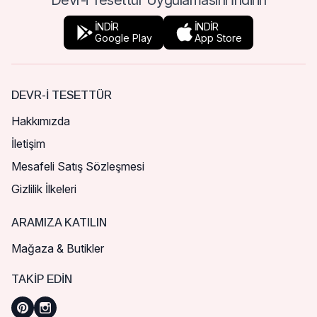
Devr-i Tesettür Uygulamasını İndirin
İNDİR
İNDİR
Google Play
App Store
DEVR-I TESETTÜR
Hakkımızda
İletişim
Mesafeli Satış Sözleşmesi
Gizlilik İlkeleri
ARAMIZA KATILIN
Mağaza & Butikler
TAKIP EDIN