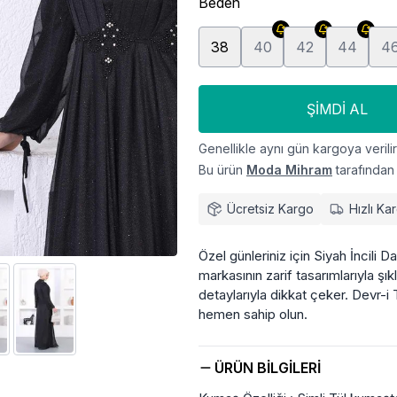
Beden
38
40
42
44
4
ŞIMDI AL
Genellikle aynı gün kargoya verilir
Bu ürün
Moda Mihram
tarafından 
Ücretsiz Kargo
Hızlı Ka
Özel günleriniz için Siyah İncili 
markasının zarif tasarımlarıyla şıkl
detaylarıyla dikkat çeker. Devr-i
hemen sahip olun.
ÜRÜN BILGILERI