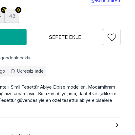
Bedenimi Bul
6
48
SEPETE EKLE
gönderilecektir.
rgo
Ücretsiz İade
Dantelli Simli Tesettür Abiye Elbise modelleri. Modamihram
ığınızı tamamlayın. Bu uzun abiye, inci, dantel ve ışıltılı sim
 Tesettür güvencesiyle en özel tesettür abiye elbiselere