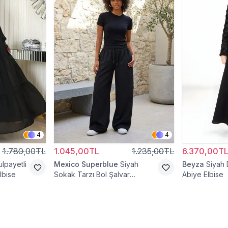
4
4
1.780,00TL
1.045,00TL
1.235,00TL
6.370,00T
lpayetli
Mexico Superblue
Siyah
Beyza
Siyah 
lbise
Sokak Tarzı Bol Şalvar
Abiye Elbise
Pantolon