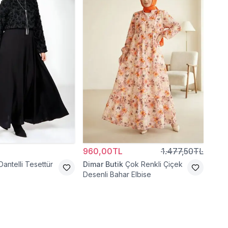
L
960,00TL
1.477,50TL
6.4
Dantelli Tesettür
Dimar Butik
Çok Renkli Çiçek
Bey
Desenli Bahar Elbise
Lasti
Elbi