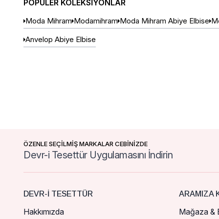
POPÜLER KOLEKSIYONLAR
Moda Mihram
Modamihram
Moda Mihram Abiye Elbise
Mo
Anvelop Abiye Elbise
ÖZENLE SEÇİLMİŞ MARKALAR CEBİNİZDE
Devr-i Tesettür Uygulamasını İndirin
DEVR-I TESETTÜR
ARAMIZA K
Hakkımızda
Mağaza & B