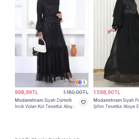
2
998,99TL
1.180,00TL
1.598,90TL
Modamihram
Siyah Dantelli
Modamihram
Siyah Pu
İncili Volan Kol Tesettür Abiye
Şifon Tesettür Abiye E
Elbise