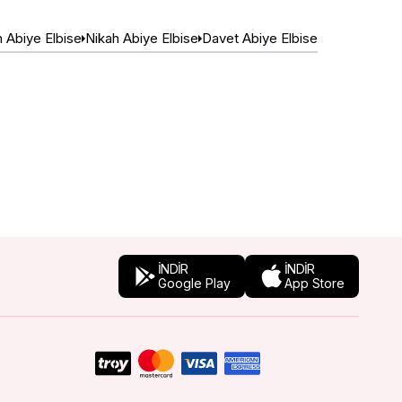
 Abiye Elbise
Nikah Abiye Elbise
Davet Abiye Elbise
İNDİR
İNDİR
Google Play
App Store