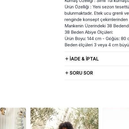
Kumaş Özelliği : Simli Tül kumaşta
Ürün Özelliği : Yeni sezon tesettür
bulunmaktadır. Etek ucu grenli ve
renginde konsept çekimlerinden dola
Mankenin Üzerindeki 38 Bedendi
38 Beden Abiye Ölçüleri:
Ürün Boyu: 144 cm - Göğüs: 80 
Beden ölçüleri 3 veya 4 cm büy
İADE & İPTAL
SORU SOR