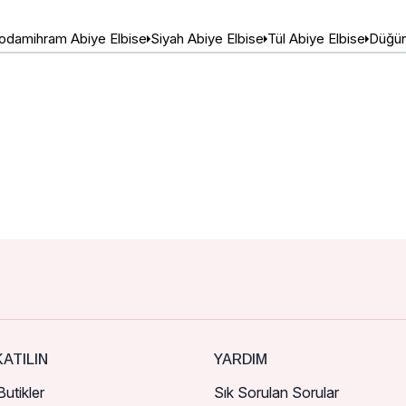
damihram Abiye Elbise
Siyah Abiye Elbise
Tül Abiye Elbise
Düğün
ATILIN
YARDIM
utikler
Sık Sorulan Sorular