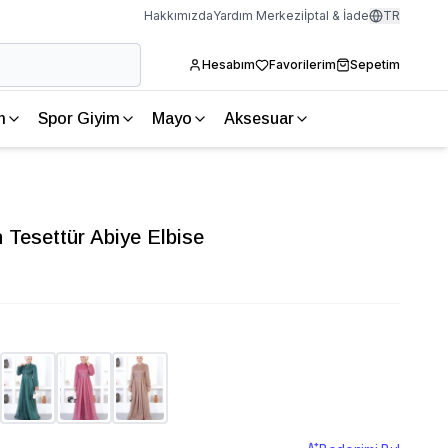
Hakkımızda
Yardım Merkezi
İptal & İade
TR
Hesabım
Favorilerim
Sepetim
m
Spor Giyim
Mayo
Aksesuar
ah Tesettür Abiye Elbise