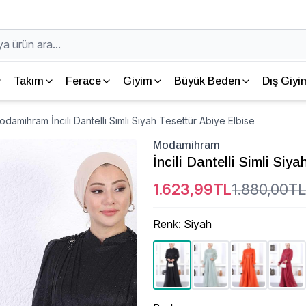
Takım
Ferace
Giyim
Büyük Beden
Dış Giyi
damihram İncili Dantelli Simli Siyah Tesettür Abiye Elbise
Modamihram
İncili Dantelli Simli Siy
1.623,99TL
1.880,00TL
Renk
:
Siyah