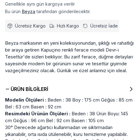
Genellikle aynı gün kargoya verilir
Bu ürün
Beyza
tarafından gönderilecektir.
Ücretsiz Kargo
Hızlı Kargo
Ücretsiz İade
Beyza markasının en yeni koleksiyonundan, şıklığı ve rahatlığı
bir araya getiren Kapuçino renkli ferace modeli Devr-i
Tesettür'de sizleri bekliyor. Bu zarif ferace, düğme detayları
sayesinde modern bir görünüm sunar ve tesettür giyimde
vazgeçilmeziniz olacak. Günlük ve özel anlarınız için ideal.
ÜRÜN BILGILERI
Modelin Ölçüleri :
Beden : 38 Boy : 175 cm Göğüs : 85 cm
Bel : 63 cm Basen : 92 cm
Resimdeki Ürünün Ölçüleri :
Beden : 38 Ürün Boyu: 145
cm Göğüs : 96 cm Bel : 92 cm Basen : 105 cm
30° Derecede ağartıcı kullanmadan ve sıktırmadan
yıkanabilir, orta ısıda ütülenebilir, kuru temizleme yapılabilir.