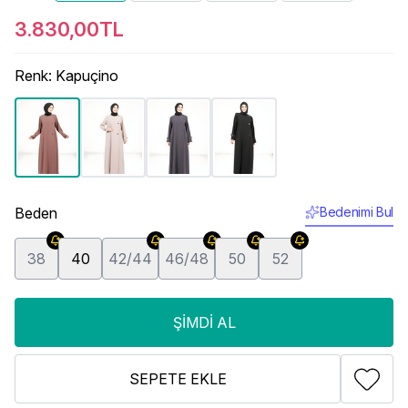
3.830,00TL
Renk
:
Kapuçino
Beden
Bedenimi Bul
38
40
42/44
46/48
50
52
ŞIMDI AL
SEPETE EKLE