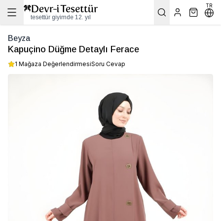
TR
tesettür giyimde 12. yıl
Beyza
Kapuçino Düğme Detaylı Ferace
1 Mağaza Değerlendirmesi
Soru Cevap