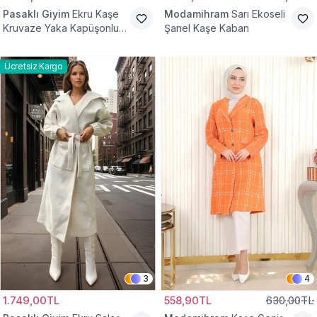
Pasaklı Giyim
Ekru Kaşe
Modamihram
Sarı Ekoseli
Kruvaze Yaka Kapüşonlu
Şanel Kaşe Kaban
Tesettür Kaban
Ücretsiz Kargo
3
4
1.749,00TL
558,90TL
630,00TL