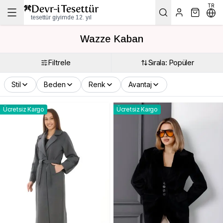
TR
tesettür giyimde 12. yıl
Wazze Kaban
Filtrele
Sırala: Popüler
Stil
Beden
Renk
Avantaj
Ücretsiz Kargo
Ücretsiz Kargo