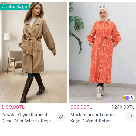
Ücretsiz Kargo
3
1.199,00TL
998,99TL
1.240,00TL
Pasaklı Giyim
Karamel
Modamihram
Turuncu
Camel Midi Astarsız Kaşe
Kaşe Düğmeli Kaban
Tesettür Kaban