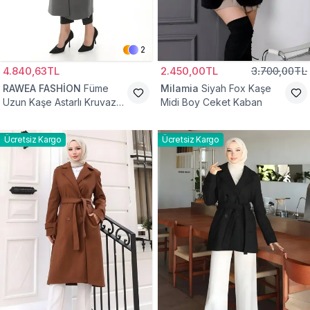
2
4.840,63TL
2.450,00TL
3.700,00TL
RAWEA FASHİON
Füme
Milamia
Siyah Fox Kaşe
Uzun Kaşe Astarlı Kruvaze
Midi Boy Ceket Kaban
Yaka Tesettür Kaban
Ücretsiz Kargo
Ücretsiz Kargo