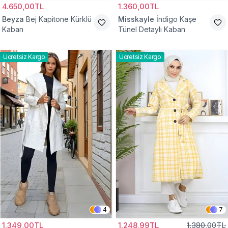
4.650,00TL
1.360,00TL
Beyza
Bej Kapitone Kürklü
Misskayle
İndigo Kaşe
Kaban
Tünel Detaylı Kaban
Ücretsiz Kargo
Ücretsiz Kargo
4
7
1.349,00TL
1.248,99TL
1.380,00TL