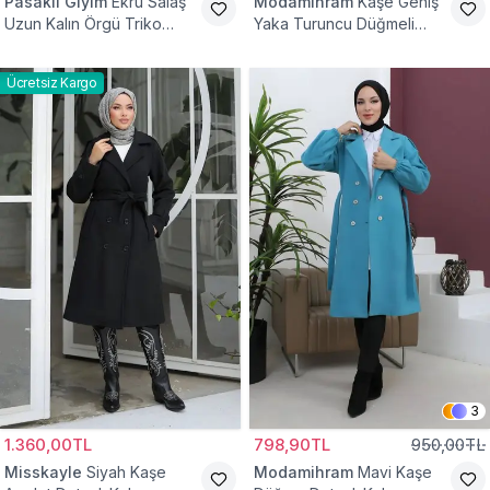
Pasaklı Giyim
Ekru Salaş
Modamihram
Kaşe Geniş
Uzun Kalın Örgü Triko
Yaka Turuncu Düğmeli
Kaban
Kaban
Ücretsiz Kargo
3
1.360,00TL
798,90TL
950,00TL
Misskayle
Siyah Kaşe
Modamihram
Mavi Kaşe