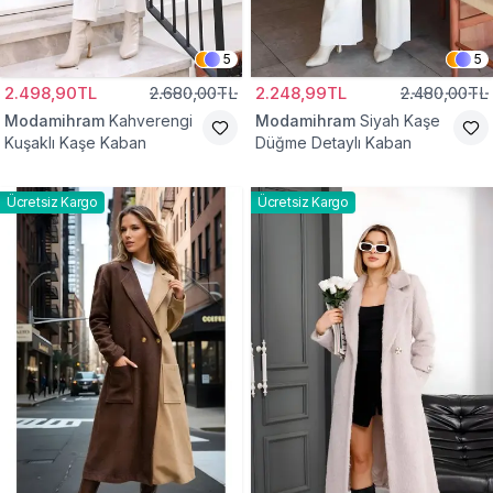
5
5
2.498,90TL
2.680,00TL
2.248,99TL
2.480,00TL
Modamihram
Kahverengi
Modamihram
Siyah Kaşe
Kuşaklı Kaşe Kaban
Düğme Detaylı Kaban
Ücretsiz Kargo
Ücretsiz Kargo