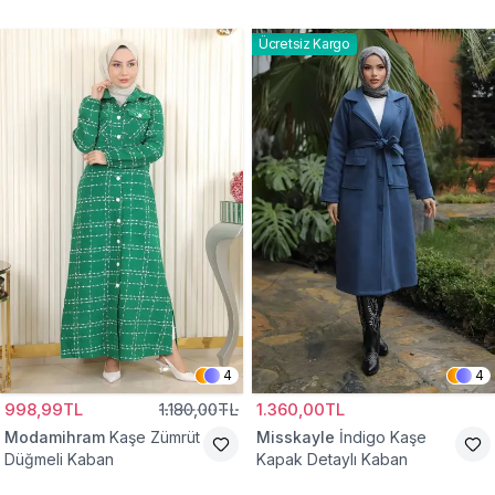
Kaban
Ücretsiz Kargo
4
4
998,99TL
1.180,00TL
1.360,00TL
Modamihram
Kaşe Zümrüt
Misskayle
İndigo Kaşe
Düğmeli Kaban
Kapak Detaylı Kaban