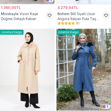
1.360,00TL
4.279,94TL
Misskayle
Vizon Kaşe
Bohem Stil
Siyah Uzun
Düğme Detaylı Kaban
Angora İtalyan Pula Taş
(
5
)
Detaylı Tesettür Kaban
Ücretsiz Kargo
Ücretsiz Kargo
5