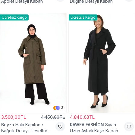
Apolet Detaylı Kaban
Düğme Detaylı Kaban
Ücretsiz Kargo
Ücretsiz Kargo
3
3.560,00TL
4.450,00TL
4.840,63TL
Beyza
Haki Kapitone
RAWEA FASHİON
Siyah
Bağcık Detaylı Tesettür
Uzun Astarlı Kaşe Kaban