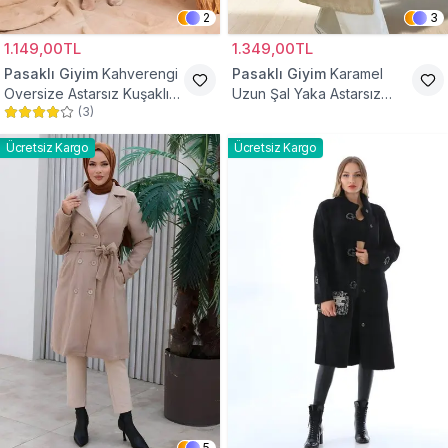
2
3
1.149,00TL
1.349,00TL
Pasaklı Giyim
Kahverengi
Pasaklı Giyim
Karamel
Oversize Astarsız Kuşaklı
Uzun Şal Yaka Astarsız
(
3
)
Tesettür Kaban
Kaşe Tesettür Kaban
Ücretsiz Kargo
Ücretsiz Kargo
5