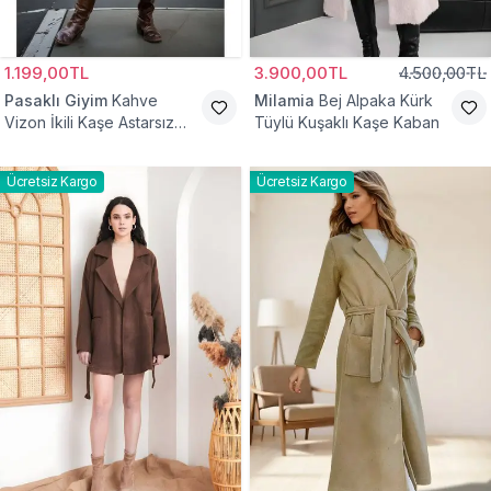
1.199,00TL
3.900,00TL
4.500,00TL
Pasaklı Giyim
Kahve
Milamia
Bej Alpaka Kürk
Vizon İkili Kaşe Astarsız
Tüylü Kuşaklı Kaşe Kaban
Tesettür Kaban
Ücretsiz Kargo
Ücretsiz Kargo