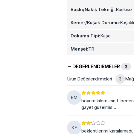
Baskı/Nakış Tekniği:
Baskısız
Kemer/Kuşak Durumu:
Kuşaklı
Dokuma Tipi:
Kaşe
Menşei:
TR
DEĞERLENDIRMELER
3
Ürün Değerlendirmeleri
Mağa
3
EM
boyum kilom icin L beden 
gayet guzelmis...
KF
beklentilerimi karşılamadı