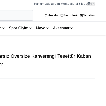
Hakkımızda
Yardım Merkezi
İptal & İade
TR
Hesabım
Favorilerim
Sepetim
m
Spor Giyim
Mayo
Aksesuar
arsız Oversize Kahverengi Tesettür Kaban
vap