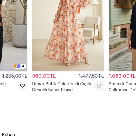
4
1.235,00TL
960,00TL
1.477,50TL
1.089,00TL
yah
Dimar Butik
Çok Renkli Çiçek
Pasaklı Giyi
r
Desenli Bahar Elbise
Gülkurusu Dö
Uzun Kollu G
 Kaban