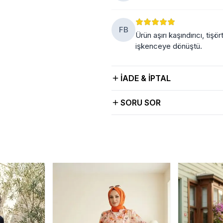
FB
Ürün aşırı kaşındırıcı, ti
işkenceye dönüştü.
İADE & İPTAL
SORU SOR