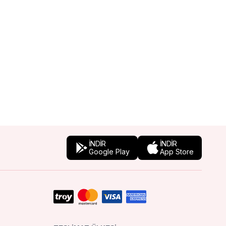
İNDİR
İNDİR
Google Play
App Store