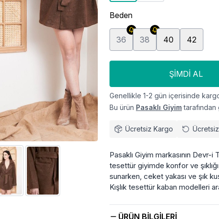
Beden
36
38
40
42
ŞIMDI AL
Genellikle 1-2 gün içerisinde kargo
Bu ürün
Pasaklı Giyim
tarafından 
Ücretsiz Kargo
Ücretsi
Pasaklı Giyim markasının Devr-i
tesettür giyimde konfor ve şıklığı b
sunarken, ceket yakası ve şık kuş
Kışlık tesettür kaban modelleri ara
ÜRÜN BILGILERI