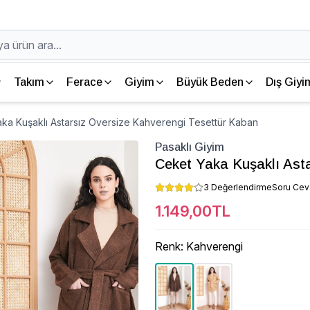
Takım
Ferace
Giyim
Büyük Beden
Dış Giyi
aka Kuşaklı Astarsız Oversize Kahverengi Tesettür Kaban
Pasaklı Giyim
Ceket Yaka Kuşaklı Ast
3 Değerlendirme
Soru Ce
1.149,00TL
Renk
:
Kahverengi