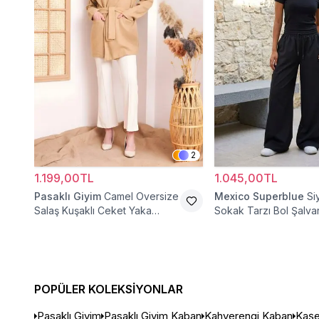
2
1.199,00TL
1.045,00TL
Pasaklı Giyim
Camel Oversize
Mexico Superblue
Si
Salaş Kuşaklı Ceket Yaka
Sokak Tarzı Bol Şalva
Tesettür Kaban
Pantolon
POPÜLER KOLEKSIYONLAR
Pasaklı Giyim
Pasaklı Giyim Kaban
Kahverengi Kaban
Kaşe