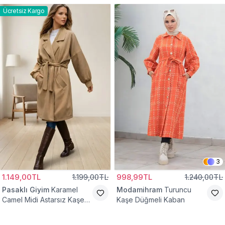
Ücretsiz Kargo
3
1.149,00TL
1.199,00TL
998,99TL
1.240,00TL
Pasaklı Giyim
Karamel
Modamihram
Turuncu
Camel Midi Astarsız Kaşe
Kaşe Düğmeli Kaban
Tesettür Kaban