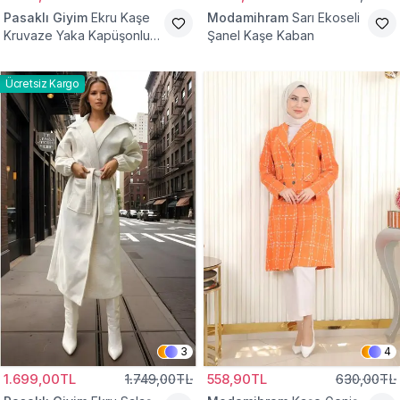
Pasaklı Giyim
Ekru Kaşe
Modamihram
Sarı Ekoseli
Kruvaze Yaka Kapüşonlu
Şanel Kaşe Kaban
Tesettür Kaban
Ücretsiz Kargo
3
4
1.699,00TL
1.749,00TL
558,90TL
630,00TL