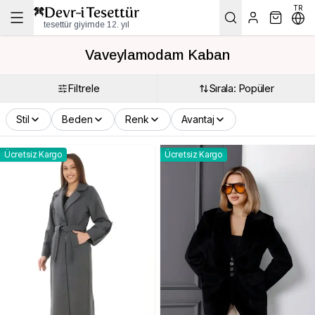
TR
tesettür giyimde 12. yıl
Vaveylamodam Kaban
Filtrele
Sırala: Popüler
Stil
Beden
Renk
Avantaj
Ücretsiz Kargo
Ücretsiz Kargo