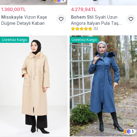
1.360,00TL
4.279,94TL
Misskayle
Vizon Kaşe
Bohem Stil
Siyah Uzun
Düğme Detaylı Kaban
Angora İtalyan Pula Taş
(
5
)
Detaylı Tesettür Kaban
Ücretsiz Kargo
Ücretsiz Kargo
5