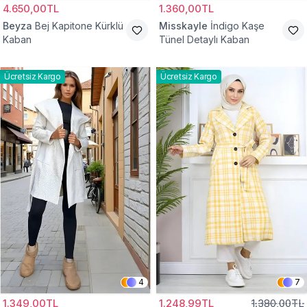
4.650,00TL
1.360,00TL
Beyza
Bej Kapitone Kürklü
Misskayle
İndigo Kaşe
Kaban
Tünel Detaylı Kaban
Ücretsiz Kargo
Ücretsiz Kargo
4
7
1.349,00TL
1.248,99TL
1.380,00TL