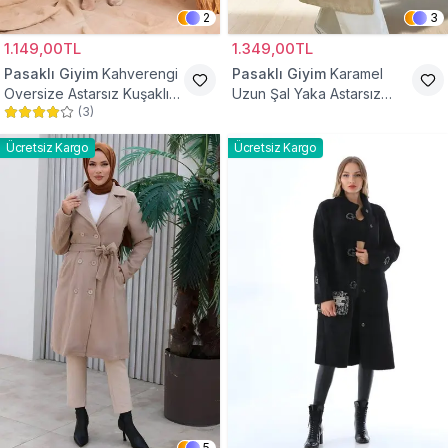
2
3
1.149,00TL
1.349,00TL
Pasaklı Giyim
Kahverengi
Pasaklı Giyim
Karamel
Oversize Astarsız Kuşaklı
Uzun Şal Yaka Astarsız
(
3
)
Tesettür Kaban
Kaşe Tesettür Kaban
Ücretsiz Kargo
Ücretsiz Kargo
5