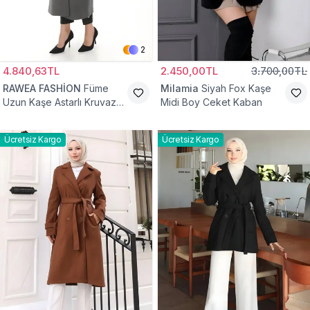
2
4.840,63TL
2.450,00TL
3.700,00TL
RAWEA FASHİON
Füme
Milamia
Siyah Fox Kaşe
Uzun Kaşe Astarlı Kruvaze
Midi Boy Ceket Kaban
Yaka Tesettür Kaban
Ücretsiz Kargo
Ücretsiz Kargo