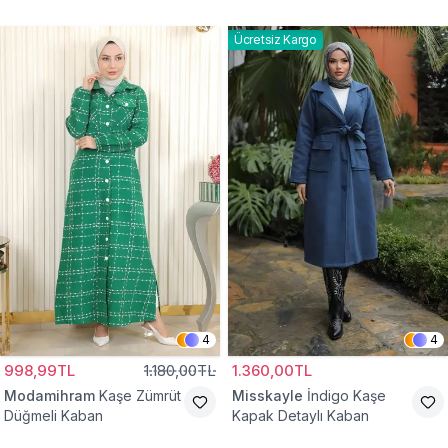
Kaban
Ücretsiz Kargo
4
4
998,99TL
1.180,00TL
1.360,00TL
Modamihram
Kaşe Zümrüt
Misskayle
İndigo Kaşe
Düğmeli Kaban
Kapak Detaylı Kaban