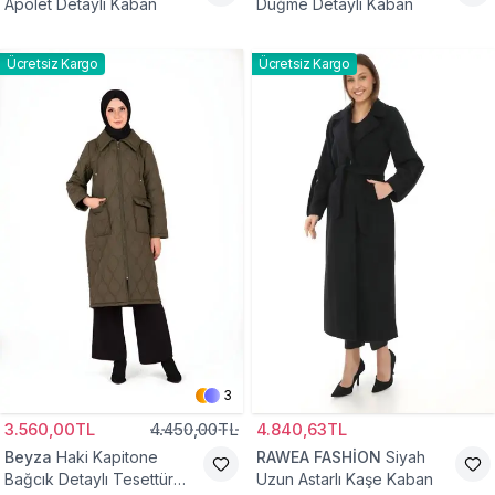
Apolet Detaylı Kaban
Düğme Detaylı Kaban
Ücretsiz Kargo
Ücretsiz Kargo
3
3.560,00TL
4.450,00TL
4.840,63TL
Beyza
Haki Kapitone
RAWEA FASHİON
Siyah
Bağcık Detaylı Tesettür
Uzun Astarlı Kaşe Kaban