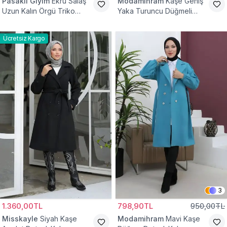
Pasaklı Giyim
Ekru Salaş
Modamihram
Kaşe Geniş
Uzun Kalın Örgü Triko
Yaka Turuncu Düğmeli
Kaban
Kaban
Ücretsiz Kargo
3
1.360,00TL
798,90TL
950,00TL
Misskayle
Siyah Kaşe
Modamihram
Mavi Kaşe