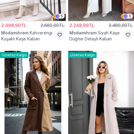
5
5
2.498,90TL
2.680,00TL
2.248,99TL
2.480,00TL
Modamihram
Kahverengi
Modamihram
Siyah Kaşe
Kuşaklı Kaşe Kaban
Düğme Detaylı Kaban
Ücretsiz Kargo
Ücretsiz Kargo