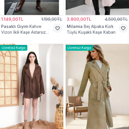
1.149,00TL
1.199,00TL
3.900,00TL
4.500,00TL
Pasaklı Giyim
Kahve
Milamia
Bej Alpaka Kürk
Vizon İkili Kaşe Astarsız
Tüylü Kuşaklı Kaşe Kaban
Tesettür Kaban
Ücretsiz Kargo
Ücretsiz Kargo