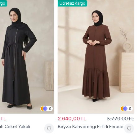
rgo
Ücretsiz Kargo
3
3
0TL
2.640,00TL
3.770,00TL
ah Ceket Yakalı
Beyza
Kahverengi Fırfırlı Ferace