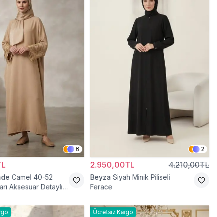
6
2
TL
2.950,00TL
4.210,00TL
ade
Camel 40-52
Beyza
Siyah Minik Piliseli
arı Aksesuar Detaylı
Ferace
ace
rgo
Ücretsiz Kargo