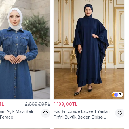
7
TL
2.000,00TL
1.199,00TL
ram
Açık Mavi Beli
Fzd Filizzade
Lacivert Yanları
t Ferace
Fırfırlı Büyük Beden Elbise
Ferace