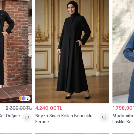
2
2.300,00TL
4.240,00TL
1.798,90
Kot Düğme
Beyza
Siyah Kolları Boncuklu
Modamih
Ferace
Lastikli Ko