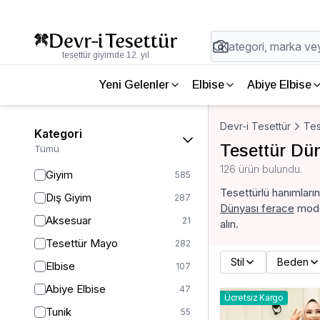
tesettür giyimde 12. yıl
Yeni Gelenler
Elbise
Abiye Elbise
Devr-i Tesettür
Tes
Kategori
Tesettür Dü
Tümü
126 ürün bulundu.
Giyim
585
Tesettürlü hanımların
Dış Giyim
287
Dünyası ferace
model
Aksesuar
21
alın.
Tesettür Mayo
282
Stil
Beden
Elbise
107
Abiye Elbise
47
Ücretsiz Kargo
Tunik
55