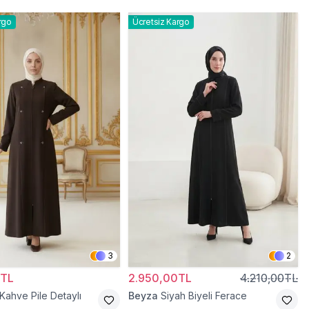
rgo
Ücretsiz Kargo
3
2
0TL
2.950,00TL
4.210,00TL
 Kahve Pile Detaylı
Beyza
Siyah Biyeli Ferace