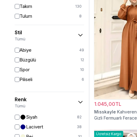
Takım
130
Tulum
8
Pantolon
151
Stil
Etek
19
Tümü
Pantolon Etek
2
Abiye
49
Bluz & Gömlek
15
Büzgülü
12
Kazak
6
Spor
10
Eşofman
63
Piliseli
6
Şal
6
Bone
15
Renk
1.045,00TL
Ferace
126
Tümü
Misskayle
Kahvereng
Kap & Pardesü
23
Siyah
82
Gizli Fermuarlı Ferace
Trençkot
32
Lacivert
38
Hırka
4
Ücretsiz Kargo
Bej
31