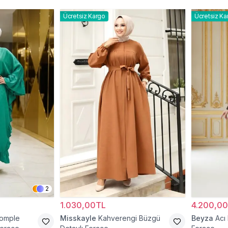
Ücretsiz Kargo
Ücretsiz Ka
2
1.030,00TL
4.200,0
Komple
Misskayle
Kahverengi Büzgü
Beyza
Acı