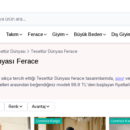
Takım
Ferace
Giyim
Büyük Beden
Dış Giyi
ettür Dünyası
Tesettür Dünyası Ferace
nyası Ferace
 sıkça tercih ettiği Tesettür Dünyası ferace tasarımlarında,
spor
v
leri arasından beğendiğiniz modeli 99.9 TL'den başlayan fiyatlarla
Renk
Avantaj
Ücretsiz Kargo
Ücretsiz Ka