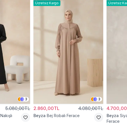
Ücretsiz Kargo
Ücretsiz Ka
3
3
5.080,00TL
2.860,00TL
4.080,00TL
4.700,0
Nakışlı
Beyza
Bej Robalı Ferace
Beyza
Siy
Ferace