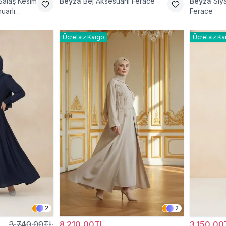
Salaş Kesim
Beyza
Bej Aksesuarlı Ferace
Beyza
Siy
uarlı
Ferace
Ücretsiz Kargo
Ücretsiz Ka
2
2
3.740,00TL
8.210,00TL
3.150,00