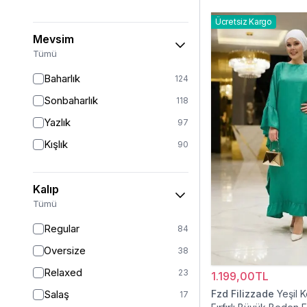
Ücretsiz Kargo
Mevsim
Tümü
Baharlık
124
Sonbaharlık
118
Yazlık
97
Kışlık
90
Kalıp
Tümü
Regular
84
Oversize
38
Relaxed
23
1.199,00TL
Salaş
Fzd Filizzade
Yeşil 
17