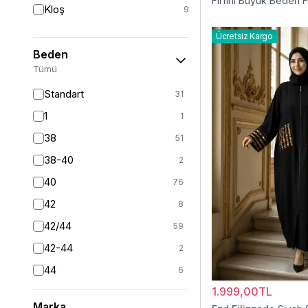
Fırfırlı Büyük Beden 
Kloş
9
Elbise
Ücretsiz Kargo
Beden
Tümü
Standart
31
1
1
38
51
38-40
2
40
76
42
8
42/44
59
42-44
2
44
6
1.999,00TL
46
6
Marka