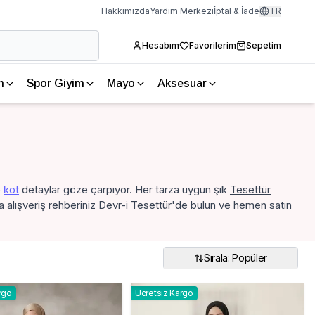
Hakkımızda
Yardım Merkezi
İptal & İade
TR
Hesabım
Favorilerim
Sepetim
m
Spor Giyim
Mayo
Aksesuar
e
kot
detaylar göze çarpıyor. Her tarza uygun şık
Tesettür
 alışveriş rehberiniz Devr-i Tesettür'de bulun ve hemen satın
Sırala: Popüler
rgo
Ücretsiz Kargo