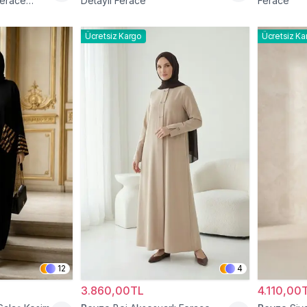
Ferace
Detaylı Ferace
Ferace
Ücretsiz Kargo
Ücretsiz Ka
12
4
3.860,00TL
4.110,00