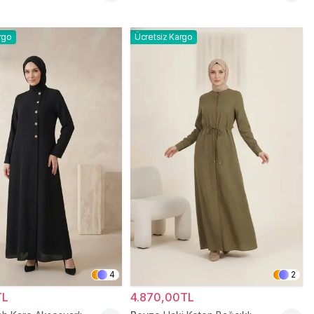
rgo
Ücretsiz Kargo
4
2
TL
4.870,00TL