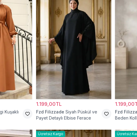
1.199,00TL
1.199,00
i Kuşaklı
Fzd Filizzade
Siyah Püskül ve
Fzd Filizz
Payet Detaylı Elbise Ferace
Beden Koll
Elbise Fer
Ücretsiz Kargo
Ücretsiz Ka