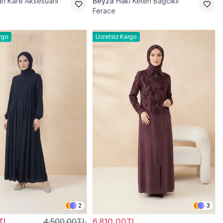
ah Kare Aksesuarlı
Beyza
Haki Keten Bağcıklı
Ferace
rgo
Ücretsiz Kargo
2
3
TL
4.500,00TL
6.810,00TL