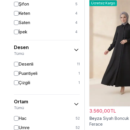
Ücretsiz Kargo
Şifon
5
Beyaz
2
Keten
4
Pudra
1
Saten
4
İpek
4
Viskon
3
Desen
Tül
2
Tümü
Krep
2
Desenli
11
Dantel
1
Puantiyeli
1
Süet
1
Çizgili
1
Sandy
1
Ortam
Tümü
3.560,00TL
Hac
Beyza
Siyah Boncuk 
52
Ferace
Umre
52