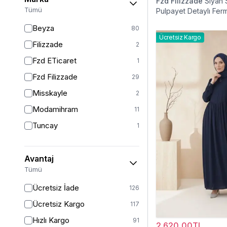
Fzd Filizzade
Siyah 
46-48
2
Tümü
Pulpayet Detaylı Ferm
46/48
60
Ferace
Beyza
80
48
8
Ücretsiz Kargo
Filizzade
2
50
71
Fzd ETicaret
1
52
46
Fzd Filizzade
29
54
1
Misskayle
2
54/56
14
Modamihram
11
58/60
4
Tuncay
1
Avantaj
Tümü
Ücretsiz İade
126
Ücretsiz Kargo
117
Hızlı Kargo
91
2.620,00TL