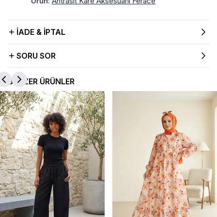
Ürün
:
Antrasit Kare Aksesuarlı Ferace
İADE & İPTAL
SORU SOR
BENZER ÜRÜNLER