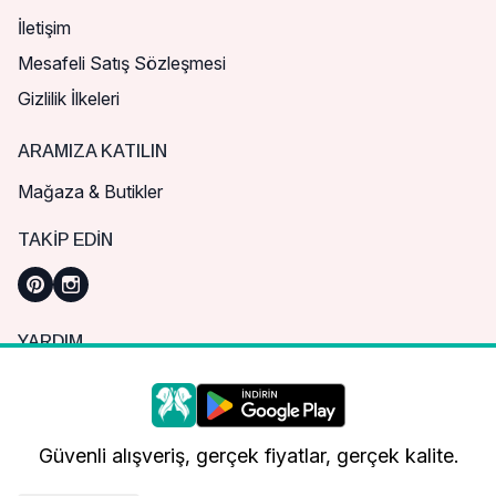
İletişim
Mesafeli Satış Sözleşmesi
Gizlilik İlkeleri
ARAMIZA KATILIN
Mağaza & Butikler
TAKIP EDIN
YARDIM
Sık Sorulan Sorular
Nasıl Sipariş Verebilirim?
Daha iyi bir alışveriş deneyimi için çerezleri
kullanıyoruz.
Kargo ve Teslimat
Güvenli alışveriş, gerçek fiyatlar, gerçek kalite.
İade, İptal ve Değişim
Çerez Tercihleri
Tümünü Kabul Et