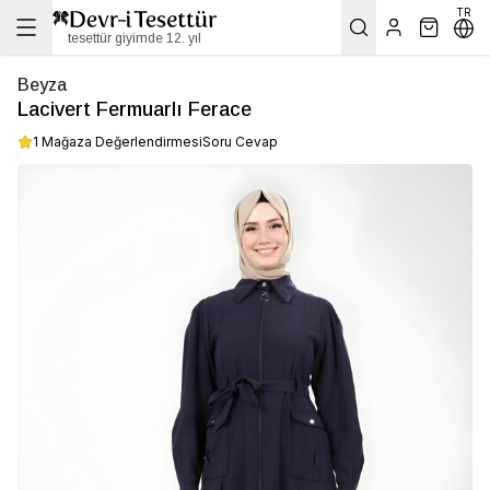
TR
tesettür giyimde 12. yıl
Beyza
Lacivert Fermuarlı Ferace
1 Mağaza Değerlendirmesi
Soru Cevap