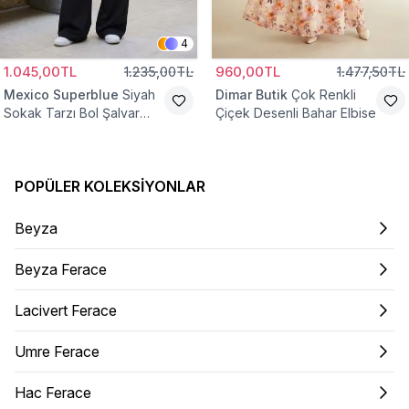
4
1.045,00TL
1.235,00TL
960,00TL
1.477,50TL
Mexico Superblue
Siyah
Dimar Butik
Çok Renkli
Sokak Tarzı Bol Şalvar
Çiçek Desenli Bahar Elbise
Pantolon
POPÜLER KOLEKSIYONLAR
Beyza
Beyza Ferace
Lacivert Ferace
Umre Ferace
Hac Ferace