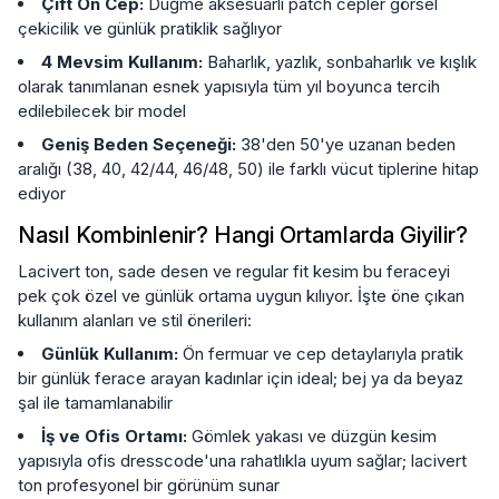
Çift Ön Cep:
Düğme aksesuarlı patch cepler görsel
çekicilik ve günlük pratiklik sağlıyor
4 Mevsim Kullanım:
Baharlık, yazlık, sonbaharlık ve kışlık
olarak tanımlanan esnek yapısıyla tüm yıl boyunca tercih
edilebilecek bir model
Geniş Beden Seçeneği:
38'den 50'ye uzanan beden
aralığı (38, 40, 42/44, 46/48, 50) ile farklı vücut tiplerine hitap
ediyor
Nasıl Kombinlenir? Hangi Ortamlarda Giyilir?
Lacivert ton, sade desen ve regular fit kesim bu feraceyi
pek çok özel ve günlük ortama uygun kılıyor. İşte öne çıkan
kullanım alanları ve stil önerileri:
Günlük Kullanım:
Ön fermuar ve cep detaylarıyla pratik
bir günlük ferace arayan kadınlar için ideal; bej ya da beyaz
şal ile tamamlanabilir
İş ve Ofis Ortamı:
Gömlek yakası ve düzgün kesim
yapısıyla ofis dresscode'una rahatlıkla uyum sağlar; lacivert
ton profesyonel bir görünüm sunar