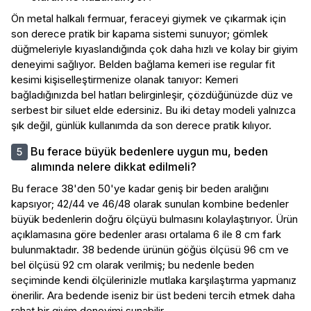
Ön metal halkalı fermuar, feraceyi giymek ve çıkarmak için
son derece pratik bir kapama sistemi sunuyor; gömlek
düğmeleriyle kıyaslandığında çok daha hızlı ve kolay bir giyim
deneyimi sağlıyor. Belden bağlama kemeri ise regular fit
kesimi kişiselleştirmenize olanak tanıyor: Kemeri
bağladığınızda bel hatları belirginleşir, çözdüğünüzde düz ve
serbest bir siluet elde edersiniz. Bu iki detay modeli yalnızca
şık değil, günlük kullanımda da son derece pratik kılıyor.
Bu ferace büyük bedenlere uygun mu, beden
alımında nelere dikkat edilmeli?
Bu ferace 38'den 50'ye kadar geniş bir beden aralığını
kapsıyor; 42/44 ve 46/48 olarak sunulan kombine bedenler
büyük bedenlerin doğru ölçüyü bulmasını kolaylaştırıyor. Ürün
açıklamasına göre bedenler arası ortalama 6 ile 8 cm fark
bulunmaktadır. 38 bedende ürünün göğüs ölçüsü 96 cm ve
bel ölçüsü 92 cm olarak verilmiş; bu nedenle beden
seçiminde kendi ölçülerinizle mutlaka karşılaştırma yapmanız
önerilir. Ara bedende iseniz bir üst bedeni tercih etmek daha
rahat bir giyim deneyimi sunabilir.