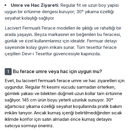
Umre ve Hac Ziyareti:
Regular fit ve uzun boy yapısı
uygun bir örtünme dengesi kuruyor; 30° yıkama özelliği
seyahat kolaylığı sağlıyor
Lacivert Fermuarlı Ferace modelleri ile şıklığı ve rahatlığı bir
arada yaşayın. Beyza markasının en beğenilen bu feracesi,
günlük ve özel kullanımlarınız için idealdir. Fermuar detayı
sayesinde kolay giyim imkanı sunar. Tüm tesettür ferace
çeşitleri Devr-i Tesettür güvencesiyle kapınızda.
Bu ferace umre veya hac için uygun mu?
Evet, bu lacivert fermuarlı ferace umre ve hac ziyaretleri için
uygundur. Regular fit kesimi vücudu sarmadan örterken,
gömlek yakası ve bilekten düğmeli uzun kollar tam örtünme
sağlıyor. 145 cm ürün boyu yeterli uzunluk sunuyor. 30°
ağartıcısız yıkama özelliği seyahat koşullarında pratik bakım
imkânı tanıyor. Ancak kumaş içeriği belirtilmediğinden sıcak
iklimde konfor için satın almadan önce kumaş detayını
satıcıya sormayı öneririz.