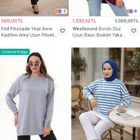
3
8
599,00TL
1.035,52TL
1.309,28TL
Fzd Filizzade
Yeşil Anne
Westbound
Bordo Düz
Kadifesi Arka Uzun Piliseli
Uzun Basic Bisiklet Yaka
Lastik Kol Torba Tunik
Sweatshirt Tesettür Tunik
Ücretsiz Kargo