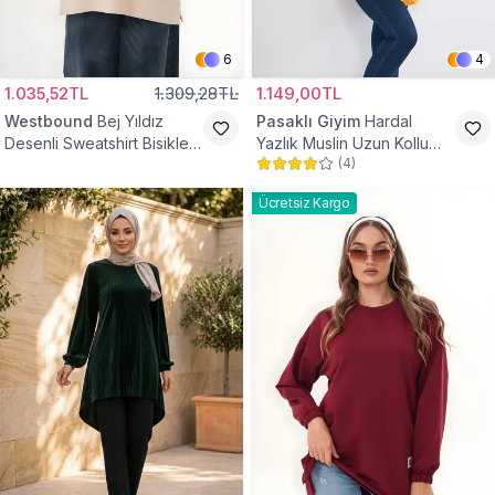
6
4
1.035,52TL
1.309,28TL
1.149,00TL
Westbound
Bej Yıldız
Pasaklı Giyim
Hardal
Desenli Sweatshirt Bisiklet
Yazlık Muslin Uzun Kollu
(
4
)
Yaka Tesettür Tunik
Hakim Yaka Cepli Tesettür
Tunik
Ücretsiz Kargo