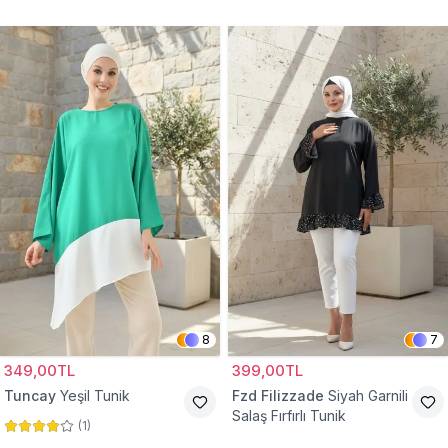
Tunik
8
7
349,00TL
399,00TL
Tuncay
Yeşil Tunik
Fzd Filizzade
Siyah Garnili
Salaş Fırfırlı Tunik
(
1
)