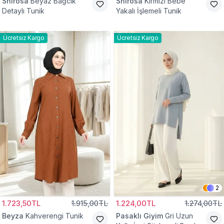
Shirosa
Beyaz Bağcık
Shirosa
Kırmızı Bebe
Detaylı Tunik
Yakalı İşlemeli Tunik
Ücretsiz Kargo
Ücretsiz Kargo
2
1.723,50TL
1.915,00TL
1.224,00TL
1.274,00TL
Beyza
Kahverengi Tunik
Pasaklı Giyim
Gri Uzun