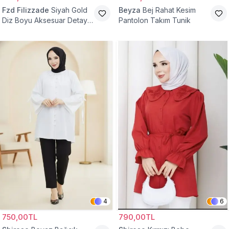
Fzd Filizzade
Siyah Gold
Beyza
Bej Rahat Kesim
Diz Boyu Aksesuar Detaylı
Pantolon Takım Tunik
Abiye Tunik
4
6
750,00TL
790,00TL