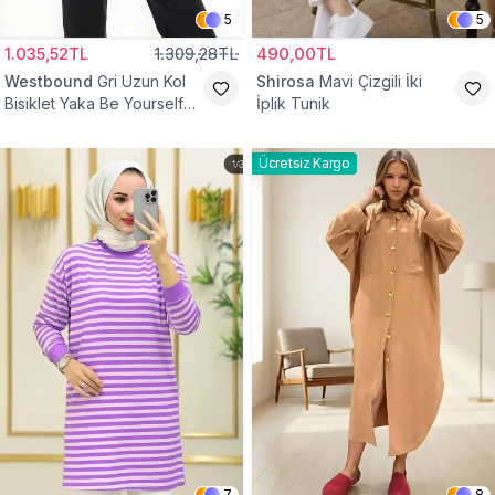
5
5
1.035,52TL
1.309,28TL
490,00TL
Westbound
Gri Uzun Kol
Shirosa
Mavi Çizgili İki
Bisiklet Yaka Be Yourself
İplik Tunik
Sweatshirt Tunik
Ücretsiz Kargo
7
8