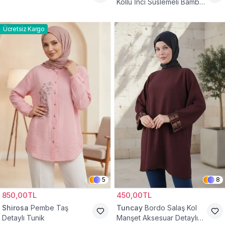
Kollu İnci Süslemeli Bambu
Keten Tunik
Ücretsiz Kargo
5
8
850,00TL
450,00TL
Shirosa
Pembe Taş
Tuncay
Bordo Salaş Kol
Detaylı Tunik
Manşet Aksesuar Detaylı