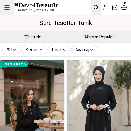
TR
tesettür giyimde 12. yıl
Sure Tesettür Tunik
Filtrele
Sırala: Popüler
Stil
Beden
Renk
Avantaj
Ücretsiz Kargo