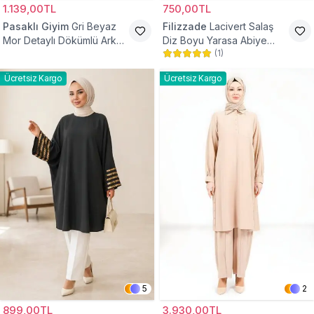
1.139,00TL
750,00TL
Pasaklı Giyim
Gri Beyaz
Filizzade
Lacivert Salaş
Mor Detaylı Dökümlü Arkası
Diz Boyu Yarasa Abiye
(
1
)
Uzun Gömlek Tunik
Tunik
Ücretsiz Kargo
Ücretsiz Kargo
5
2
899,00TL
3.930,00TL