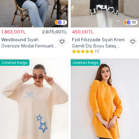
2
10
1.863,00TL
2.875,00TL
450,00TL
Westbound
Siyah
Fzd Filizzade
Siyah Krem
Oversize Modal Fermuarlı
Garnili Diz Boyu Salaş
(
1
)
Sweat Tunik
Tunik
Ücretsiz Kargo
Ücretsiz Kargo