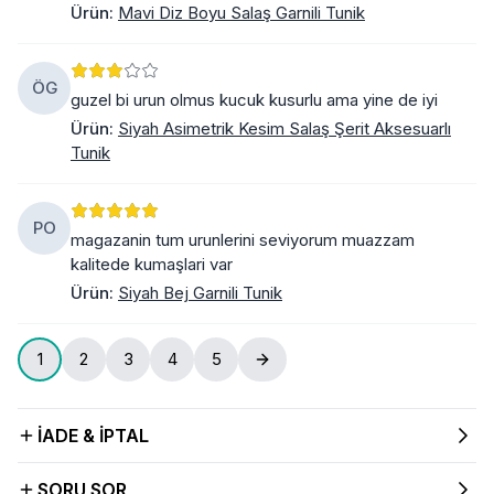
Ürün
:
Mavi Diz Boyu Salaş Garnili Tunik
ÖG
guzel bi urun olmus kucuk kusurlu ama yine de iyi
Ürün
:
Siyah Asimetrik Kesim Salaş Şerit Aksesuarlı
Tunik
PO
magazanin tum urunlerini seviyorum muazzam
kalitede kumaşlari var
Ürün
:
Siyah Bej Garnili Tunik
1
2
3
4
5
İADE & İPTAL
SORU SOR