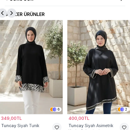
BENZER ÜRÜNLER
6
2
349,00TL
400,00TL
Tuncay
Siyah Tunik
Tuncay
Siyah Asimetrik