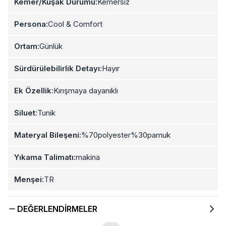
Kemer/Kuşak Durumu:
Kemersiz
Persona:
Cool & Comfort
Ortam:
Günlük
Sürdürülebilirlik Detayı:
Hayır
Ek Özellik:
Kırışmaya dayanıklı
Siluet:
Tunik
Materyal Bileşeni:
%70polyester%30pamuk
Yıkama Talimatı:
makina
Menşei:
TR
DEĞERLENDIRMELER