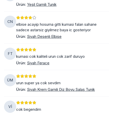
Ürün
:
Yeşil Garnili Tunik
CN
elbise acayip hosuma gitti kumasi falan sahane
sadece astarsiz giyilmez baya ic gosteriyor
Ürün
:
Siyah Desenli Elbise
FT
kumasi cok kaliteli urun cok zarif duruyo
Ürün
:
Siyah Ferace
ÜM
urun super ya cok sevdim
Ürün
:
Siyah Krem Garnili Diz Boyu Salaş Tunik
Vİ
cok begendim