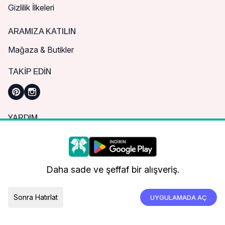
Gizlilik İlkeleri
ARAMIZA KATILIN
Mağaza & Butikler
TAKIP EDIN
YARDIM
Sık Sorulan Sorular
Nasıl Sipariş Verebilirim?
Daha iyi bir alışveriş deneyimi için çerezleri
kullanıyoruz.
Kargo ve Teslimat
Daha sade ve şeffaf bir alışveriş.
İade, İptal ve Değişim
Çerez Tercihleri
Tümünü Kabul Et
Sonra Hatırlat
UYGULAMADA AÇ