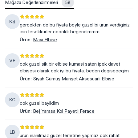
Mağaza Değerlendirmeleri
58
KŞ
gercekten de bu fiyata boyle guzel bi urun verdiginiz
icin tesekkurler coookk begendimmm
Ürün
:
Mavi Elbise
VE
cok guzel sik bir elbise kumasi saten ipek davet
elbisesi olarak cok iyi bu fiyata. beden degisecegim
Ürün
:
Siyah Gümüş Manşet Aksesuarlı Elbise
KC
cok guzel bayildim
Ürün
:
Bej Yarasa Kol Payetli Ferace
LB
urun inanilmaz guzel terletme yapmaz cok rahat