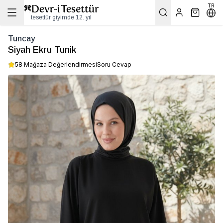
TR
tesettür giyimde 12. yıl
Tuncay
Siyah Ekru Tunik
58 Mağaza Değerlendirmesi
Soru Cevap