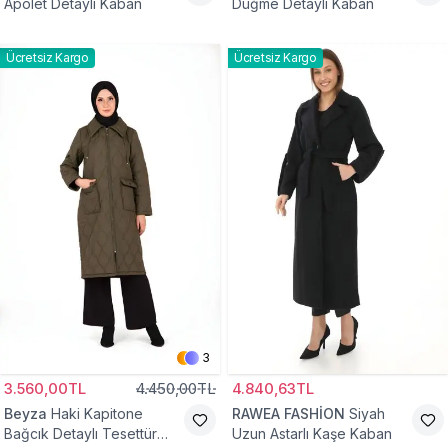
Apolet Detaylı Kaban
Düğme Detaylı Kaban
Ücretsiz Kargo
Ücretsiz Kargo
3
3.560,00TL
4.450,00TL
4.840,63TL
Beyza
Haki Kapitone
RAWEA FASHİON
Siyah
Bağcık Detaylı Tesettür
Uzun Astarlı Kaşe Kaban