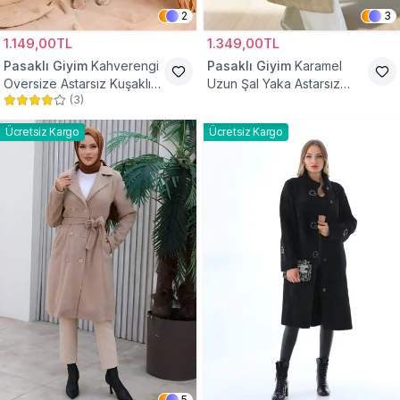
2
3
1.149,00TL
1.349,00TL
Pasaklı Giyim
Kahverengi
Pasaklı Giyim
Karamel
Oversize Astarsız Kuşaklı
Uzun Şal Yaka Astarsız
(
3
)
Tesettür Kaban
Kaşe Tesettür Kaban
Ücretsiz Kargo
Ücretsiz Kargo
5