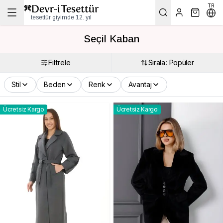
TR
tesettür giyimde 12. yıl
Seçil Kaban
Filtrele
Sırala: Popüler
Stil
Beden
Renk
Avantaj
Ücretsiz Kargo
Ücretsiz Kargo