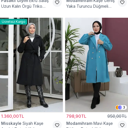
Pasaklı Giyim
Ekru Salaş
Modamihram
Kaşe Geniş
Uzun Kalın Örgü Triko
Yaka Turuncu Düğmeli
Kaban
Kaban
Ücretsiz Kargo
3
1.360,00TL
798,90TL
950,00TL
Misskayle
Siyah Kaşe
Modamihram
Mavi Kaşe