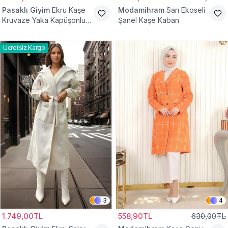
Pasaklı Giyim
Ekru Kaşe
Modamihram
Sarı Ekoseli
Kruvaze Yaka Kapüşonlu
Şanel Kaşe Kaban
Tesettür Kaban
Ücretsiz Kargo
3
4
1.749,00TL
558,90TL
630,00TL