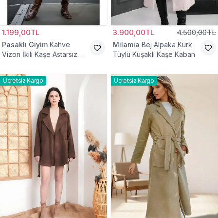
1.199,00TL
3.900,00TL
4.500,00TL
Pasaklı Giyim
Kahve
Milamia
Bej Alpaka Kürk
Vizon İkili Kaşe Astarsız
Tüylü Kuşaklı Kaşe Kaban
Tesettür Kaban
Ücretsiz Kargo
Ücretsiz Kargo