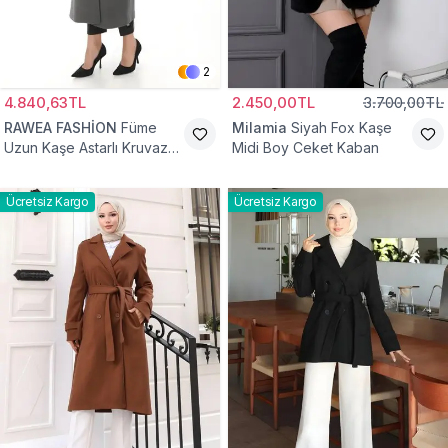
2
4.840,63TL
2.450,00TL
3.700,00TL
RAWEA FASHİON
Füme
Milamia
Siyah Fox Kaşe
Uzun Kaşe Astarlı Kruvaze
Midi Boy Ceket Kaban
Yaka Tesettür Kaban
Ücretsiz Kargo
Ücretsiz Kargo