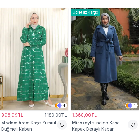
Kaban
Ücretsiz Kargo
4
4
998,99TL
1.180,00TL
1.360,00TL
Modamihram
Kaşe Zümrüt
Misskayle
İndigo Kaşe
Düğmeli Kaban
Kapak Detaylı Kaban