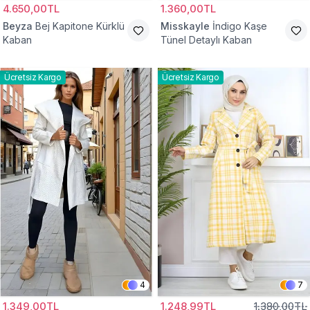
4.650,00TL
1.360,00TL
Beyza
Bej Kapitone Kürklü
Misskayle
İndigo Kaşe
Kaban
Tünel Detaylı Kaban
Ücretsiz Kargo
Ücretsiz Kargo
4
7
1.349,00TL
1.248,99TL
1.380,00TL