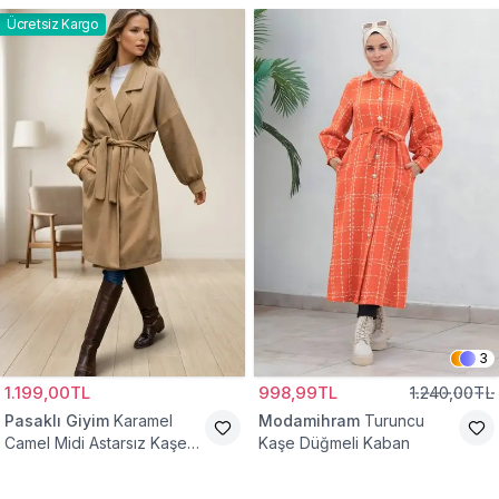
Ücretsiz Kargo
3
1.199,00TL
998,99TL
1.240,00TL
Pasaklı Giyim
Karamel
Modamihram
Turuncu
Camel Midi Astarsız Kaşe
Kaşe Düğmeli Kaban
Tesettür Kaban