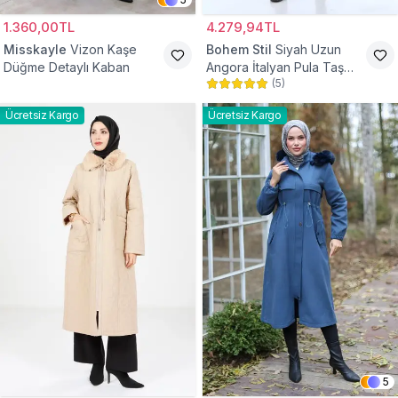
1.360,00TL
4.279,94TL
Misskayle
Vizon Kaşe
Bohem Stil
Siyah Uzun
Düğme Detaylı Kaban
Angora İtalyan Pula Taş
(
5
)
Detaylı Tesettür Kaban
Ücretsiz Kargo
Ücretsiz Kargo
5