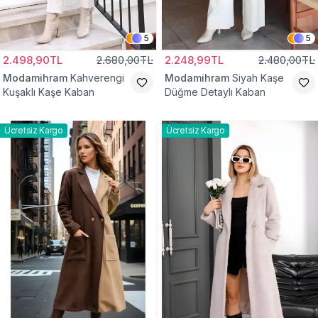
5
5
2.498,90TL
2.680,00TL
2.248,99TL
2.480,00TL
Modamihram
Kahverengi
Modamihram
Siyah Kaşe
Kuşaklı Kaşe Kaban
Düğme Detaylı Kaban
Ücretsiz Kargo
Ücretsiz Kargo