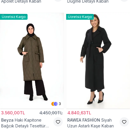
Apolet Detaylı Kaban
Düğme Detaylı Kaban
Ücretsiz Kargo
Ücretsiz Kargo
3
3.560,00TL
4.450,00TL
4.840,63TL
Beyza
Haki Kapitone
RAWEA FASHİON
Siyah
Bağcık Detaylı Tesettür
Uzun Astarlı Kaşe Kaban