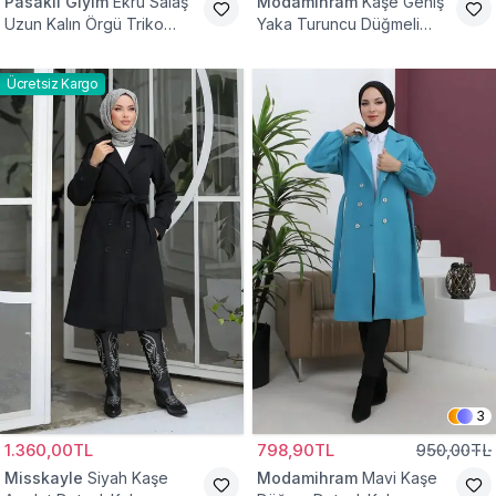
Pasaklı Giyim
Ekru Salaş
Modamihram
Kaşe Geniş
Uzun Kalın Örgü Triko
Yaka Turuncu Düğmeli
Kaban
Kaban
Ücretsiz Kargo
3
1.360,00TL
798,90TL
950,00TL
Misskayle
Siyah Kaşe
Modamihram
Mavi Kaşe