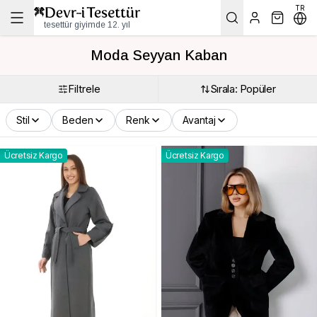
TR
tesettür giyimde 12. yıl
Moda Seyyan Kaban
Filtrele
Sırala: Popüler
Stil
Beden
Renk
Avantaj
Ücretsiz Kargo
Ücretsiz Kargo