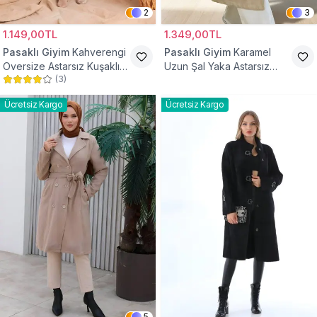
2
3
1.149,00TL
1.349,00TL
Pasaklı Giyim
Kahverengi
Pasaklı Giyim
Karamel
Oversize Astarsız Kuşaklı
Uzun Şal Yaka Astarsız
(
3
)
Tesettür Kaban
Kaşe Tesettür Kaban
Ücretsiz Kargo
Ücretsiz Kargo
5