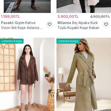
1.199,00TL
3.900,00TL
4.500,00TL
Pasaklı Giyim
Kahve
Milamia
Bej Alpaka Kürk
Vizon İkili Kaşe Astarsız
Tüylü Kuşaklı Kaşe Kaban
Tesettür Kaban
Ücretsiz Kargo
Ücretsiz Kargo