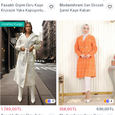
Pasaklı Giyim
Ekru Kaşe
Modamihram
Sarı Ekoseli
Kruvaze Yaka Kapüşonlu
Şanel Kaşe Kaban
Tesettür Kaban
Ücretsiz Kargo
3
4
1.749,00TL
558,90TL
630,00TL