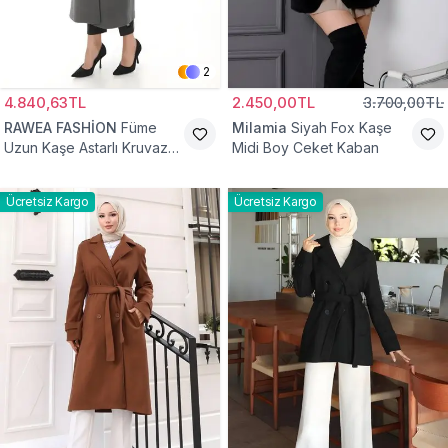
2
4.840,63TL
2.450,00TL
3.700,00TL
RAWEA FASHİON
Füme
Milamia
Siyah Fox Kaşe
Uzun Kaşe Astarlı Kruvaze
Midi Boy Ceket Kaban
Yaka Tesettür Kaban
Ücretsiz Kargo
Ücretsiz Kargo