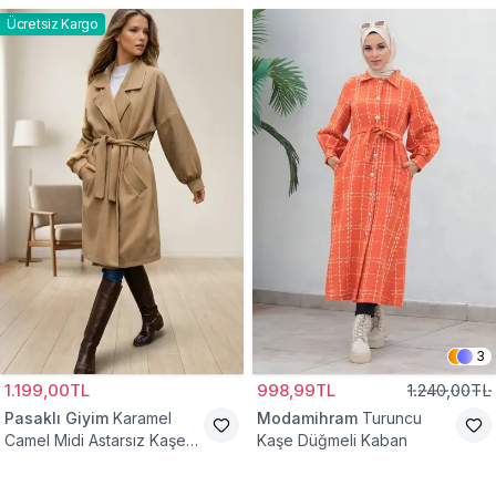
Ücretsiz Kargo
3
1.199,00TL
998,99TL
1.240,00TL
Pasaklı Giyim
Karamel
Modamihram
Turuncu
Camel Midi Astarsız Kaşe
Kaşe Düğmeli Kaban
Tesettür Kaban