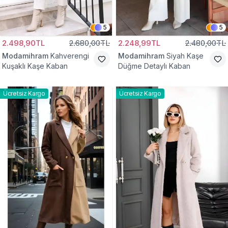
5
5
2.498,90TL
2.680,00TL
2.248,99TL
2.480,00TL
Modamihram
Kahverengi
Modamihram
Siyah Kaşe
Kuşaklı Kaşe Kaban
Düğme Detaylı Kaban
Ücretsiz Kargo
Ücretsiz Kargo