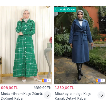
Kaban
Ücretsiz Kargo
4
4
998,99TL
1.180,00TL
1.360,00TL
Modamihram
Kaşe Zümrüt
Misskayle
İndigo Kaşe
Düğmeli Kaban
Kapak Detaylı Kaban