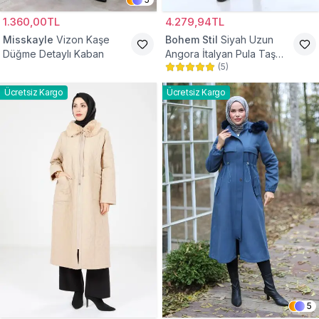
1.360,00TL
4.279,94TL
Misskayle
Vizon Kaşe
Bohem Stil
Siyah Uzun
Düğme Detaylı Kaban
Angora İtalyan Pula Taş
(
5
)
Detaylı Tesettür Kaban
Ücretsiz Kargo
Ücretsiz Kargo
5