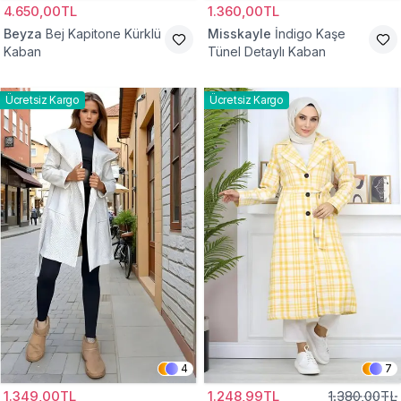
4.650,00TL
1.360,00TL
Beyza
Bej Kapitone Kürklü
Misskayle
İndigo Kaşe
Kaban
Tünel Detaylı Kaban
Ücretsiz Kargo
Ücretsiz Kargo
4
7
1.349,00TL
1.248,99TL
1.380,00TL