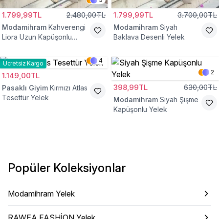
1.799,99TL
2.480,00TL
1.799,99TL
3.700,00TL
Modamihram
Kahverengi
Modamihram
Siyah
Liora Uzun Kapüşonlu
Baklava Desenli Yelek
Yelek
4
Ücretsiz Kargo
2
1.149,00TL
398,99TL
630,00TL
Pasaklı Giyim
Kırmızı Atlas
Tesettür Yelek
Modamihram
Siyah Şişme
Kapüşonlu Yelek
Popüler Koleksiyonlar
Modamihram Yelek
RAWEA FASHİON Yelek