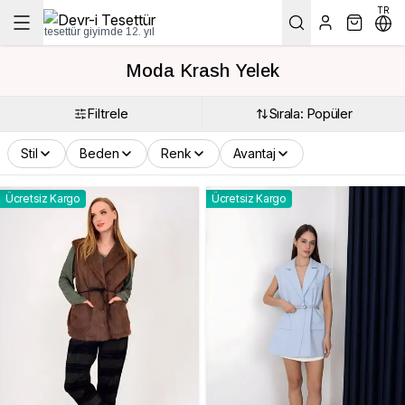
TR
tesettür giyimde 12. yıl
Moda Krash Yelek
Filtrele
Sırala: Popüler
Stil
Beden
Renk
Avantaj
Ücretsiz Kargo
Ücretsiz Kargo