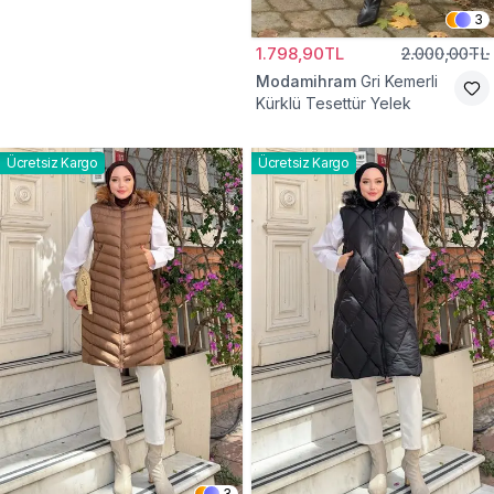
3
1.798,90TL
2.000,00TL
Modamihram
Gri Kemerli
Kürklü Tesettür Yelek
Ücretsiz Kargo
Ücretsiz Kargo
3