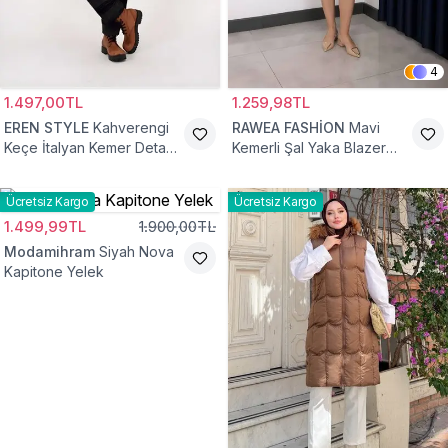
4
1.497,00TL
1.259,98TL
EREN STYLE
Kahverengi
RAWEA FASHİON
Mavi
Keçe İtalyan Kemer Detaylı
Kemerli Şal Yaka Blazer
Yelek
Tesettür Yelek
Ücretsiz Kargo
Ücretsiz Kargo
1.499,99TL
1.900,00TL
Modamihram
Siyah Nova
Kapitone Yelek