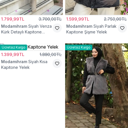
1.799,99TL
3.700,00TL
1.599,99TL
2.750,00TL
Modamihram
Siyah Venza
Modamihram
Siyah Parlak
Kürk Detaylı Kapitone
Kapitone Şişme Yelek
Yelek
Ücretsiz Kargo
Ücretsiz Kargo
1.399,99TL
1.880,00TL
Modamihram
Siyah Kısa
Kapitone Yelek