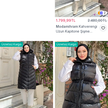
2
1.799,99TL
2.480,00TL
Modamihram
Kahverengi
Uzun Kapitone Şişme
Yelek
Ücretsiz Kargo
Ücretsiz Kargo