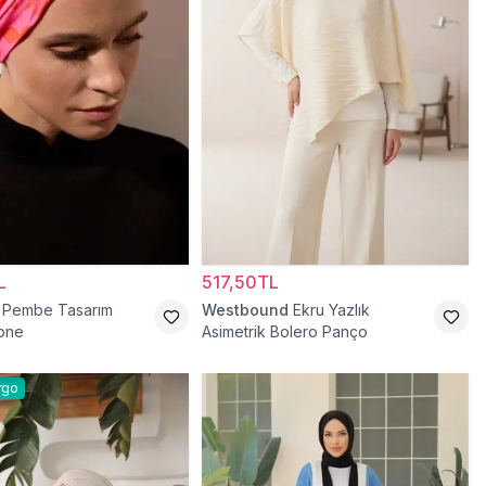
L
517,50TL
Pembe Tasarım
Westbound
Ekru Yazlık
Bone
Asimetrik Bolero Panço
rgo