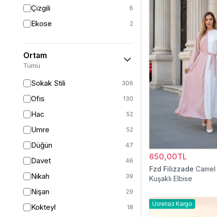
Triko
7
Çizgili
6
Tül
5
Ekose
2
Kürk
3
Müslin
3
Ortam
Peluş
2
Tümü
Jarse
2
Sokak Stili
306
Kadife
1
Ofis
130
Süet
1
Hac
52
Sandy
1
Umre
52
Düğün
47
650,00TL
Davet
46
Fzd Filizzade
Camel 
Nikah
39
Kuşaklı Elbise
Nişan
29
Ücretsiz Kargo
Kokteyl
18