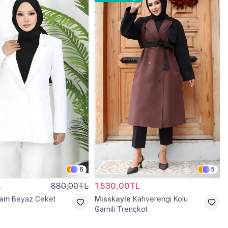
6
5
L
880,00TL
1.530,00TL
ram
Beyaz Ceket
Misskayle
Kahverengi Kolu
Garnili Trençkot