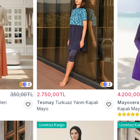
2
2
350,00TL
2.750,00TL
4.200,0
Deri
Tesmay
Turkuaz Yarım Kapalı
Mayovera
Mayo
Kapalı Ma
Ücretsiz Kargo
Ücretsiz Ka