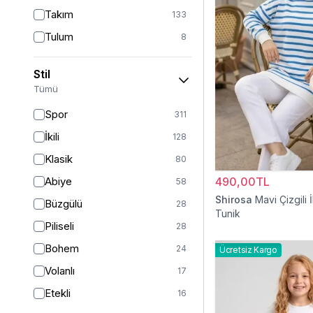
Takım
133
Tulum
8
Pantolon
148
Stil
Etek
19
Tümü
Pantolon Etek
2
Spor
311
Bluz & Gömlek
15
İkili
128
Kazak
7
Klasik
80
Eşofman
67
Abiye
490,00TL
58
Şal
6
Shirosa
Mavi Çizgili İ
Büzgülü
28
Tunik
Bone
15
Piliseli
28
Ferace
126
Bohem
24
Ücretsiz Kargo
Kap & Pardesü
23
Volanlı
17
Trençkot
32
Etekli
16
Hırka
4