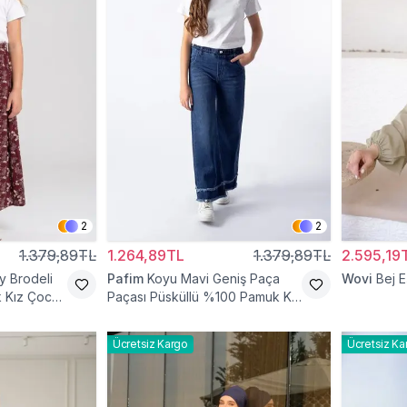
2
2
1.379,89TL
1.264,89TL
1.379,89TL
2.595,19
 Brodeli
Pafim
Koyu Mavi Geniş Paça
Wovi
Bej 
k Kız Çocuk
Paçası Püsküllü %100 Pamuk Kız
Çocuk Kot Pantolon
Ücretsiz Kargo
Ücretsiz Ka