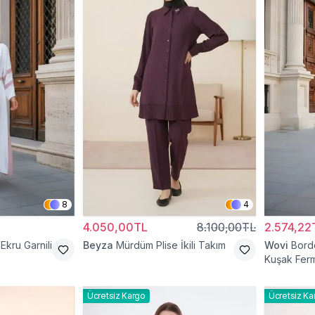
8
4
4.050,00TL
8.100,00TL
2.574,22
Ekru Garnili
Beyza
Mürdüm Plise İkili Takım
Wovi
Bord
Kuşak Ferm
Ücretsiz Kargo
Ücretsiz Ka