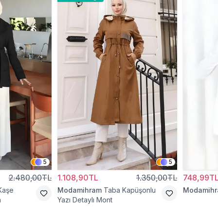
5
5
2.480,00TL
1.108,90TL
1.350,00TL
748,99T
Kaşe
Modamihram
Taba Kapüşonlu
Modamih
n
Yazı Detaylı Mont