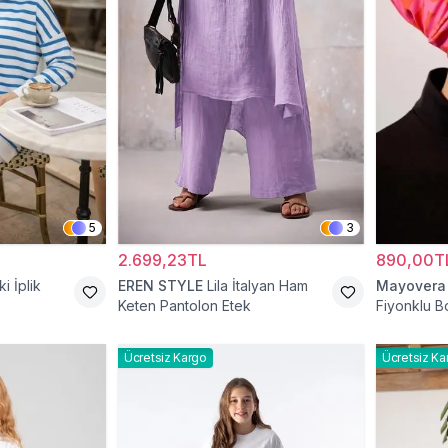
5
3
2.699,23TL
890,00T
ki İplik
EREN STYLE
Lila İtalyan Ham
Mayovera
Keten Pantolon Etek
Fiyonklu 
Ücretsiz Kargo
Ücretsiz Ka