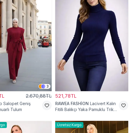
3
TL
2.670,88TL
521,78TL
o Salopet Geniş
RAWEA FASHİON
Lacivert Kalın
uarlı Tulum
Fitilli Balıkçı Yaka Pamuklu Triko
Kazak
rgo
Ücretsiz Kargo