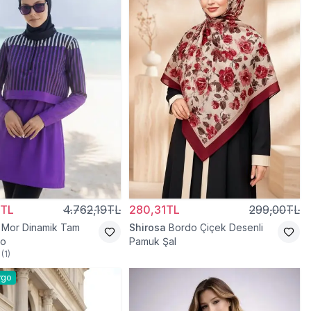
0TL
4.762,19TL
280,31TL
299,00TL
Mor Dinamik Tam
Shirosa
Bordo Çiçek Desenli
yo
Pamuk Şal
(
1
)
rgo