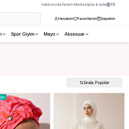
Hakkımızda
Yardım Merkezi
İptal & İade
TR
Hesabım
Favorilerim
Sepetim
m
Spor Giyim
Mayo
Aksesuar
Sırala: Popüler
rgo