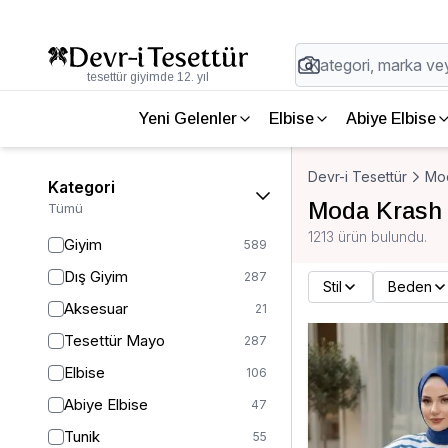
tesettür giyimde 12. yıl
Yeni Gelenler
Elbise
Abiye Elbise
Devr-i Tesettür
Mo
Kategori
Moda Krash
Tümü
1213 ürün bulundu.
Giyim
589
Dış Giyim
287
Stil
Beden
Aksesuar
21
Tesettür Mayo
287
Elbise
106
Abiye Elbise
47
Tunik
55