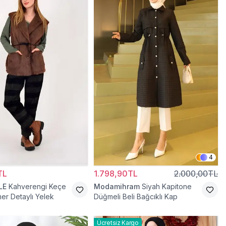
4
TL
1.798,90TL
2.000,00TL
LE
Kahverengi Keçe
Modamihram
Siyah Kapitone
mer Detaylı Yelek
Düğmeli Beli Bağcıklı Kap
Ücretsiz Kargo