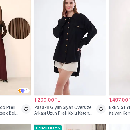
4
1.209,00TL
1.497,00
do Pileli
Pasaklı Giyim
Siyah Oversize
EREN STY
ksek Bel
Arkası Uzun Pileli Kollu Keten
İtalyan Ke
Gömlek Tunik
Ücretsiz Kargo