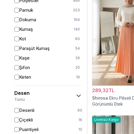
Polyester
465
Turuncu
50
Pamuk
203
Ekru
46
Dokuma
194
Mor
44
Kumaş
140
Pudra
43
Kot
60
Sarı
35
Paraşüt Kumaş
54
Kırmızı
25
Kaşe
26
Gümüş
13
Şifon
20
Turkuaz
8
Keten
19
Altın
5
Saten
15
289,32TL
Desen
Krep
14
Shirosa
Ekru Piliseli 
Tümü
Görünümlü Etek
Dantel
13
Desenli
60
İpek
12
Çiçekli
Ücretsiz Kargo
16
Viskon
11
Puantiyeli
10