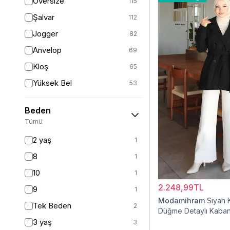
Oversize
115
Şalvar
112
Jogger
82
Anvelop
69
Kloş
65
Yüksek Bel
53
Geniş Paça
41
Beden
Palazzo
27
Tümü
Havuç
11
2 yaş
1
Baggy
11
8
1
Slim Fit
9
10
1
Straight
6
2.248,99TL
9
1
Kalem
6
Modamihram
Siyah 
Tek Beden
2
Düğme Detaylı Kaba
Boyfriend
5
3 yaş
3