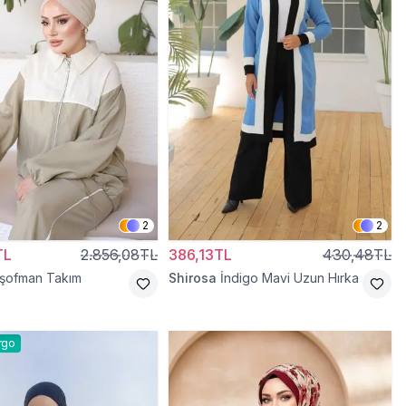
2
2
TL
2.856,08TL
386,13TL
430,48TL
Eşofman Takım
Shirosa
İndigo Mavi Uzun Hırka
rgo