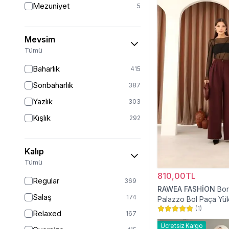
Mezuniyet
5
Mevsim
Tümü
Baharlık
415
Sonbaharlık
387
Yazlık
303
Kışlık
292
Kalıp
Tümü
810,00TL
Regular
369
RAWEA FASHİON
Bor
Salaş
174
Palazzo Bol Paça Yü
(
1
)
Tesettür Pantolon
Relaxed
167
Ücretsiz Kargo