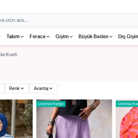
Takım
Ferace
Giyim
Büyük Beden
Dış Giyi
da Krash
Renk
Avantaj
Ücretsiz Kargo
Ücretsiz Ka