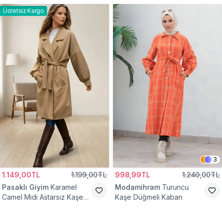
Ücretsiz Kargo
3
1.149,00TL
1.199,00TL
998,99TL
1.240,00TL
Pasaklı Giyim
Karamel
Modamihram
Turuncu
Camel Midi Astarsız Kaşe
Kaşe Düğmeli Kaban
Tesettür Kaban