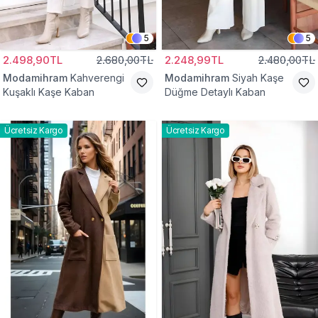
5
5
2.498,90TL
2.680,00TL
2.248,99TL
2.480,00TL
Modamihram
Kahverengi
Modamihram
Siyah Kaşe
Kuşaklı Kaşe Kaban
Düğme Detaylı Kaban
Ücretsiz Kargo
Ücretsiz Kargo