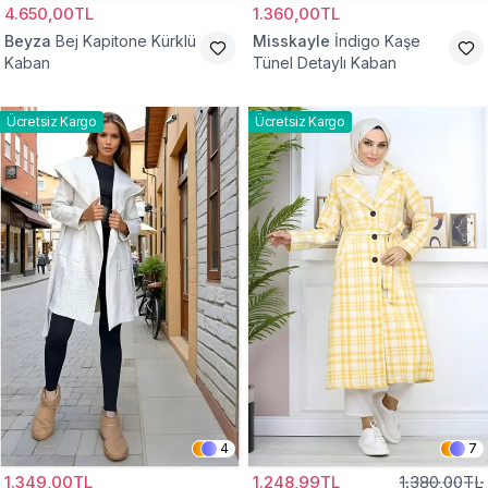
4.650,00TL
1.360,00TL
Beyza
Bej Kapitone Kürklü
Misskayle
İndigo Kaşe
Kaban
Tünel Detaylı Kaban
Ücretsiz Kargo
Ücretsiz Kargo
4
7
1.349,00TL
1.248,99TL
1.380,00TL