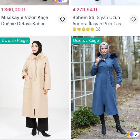
1.360,00TL
4.279,94TL
Misskayle
Vizon Kaşe
Bohem Stil
Siyah Uzun
Düğme Detaylı Kaban
Angora İtalyan Pula Taş
(
5
)
Detaylı Tesettür Kaban
Ücretsiz Kargo
Ücretsiz Kargo
5