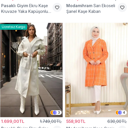
Pasaklı Giyim
Ekru Kaşe
Modamihram
Sarı Ekoseli
Kruvaze Yaka Kapüşonlu
Şanel Kaşe Kaban
Tesettür Kaban
Ücretsiz Kargo
3
4
1.699,00TL
1.749,00TL
558,90TL
630,00TL