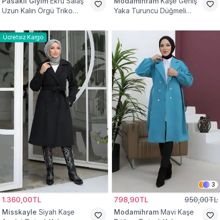
Pasaklı Giyim
Ekru Salaş
Modamihram
Kaşe Geniş
Uzun Kalın Örgü Triko
Yaka Turuncu Düğmeli
Kaban
Kaban
Ücretsiz Kargo
3
1.360,00TL
798,90TL
950,00TL
Misskayle
Siyah Kaşe
Modamihram
Mavi Kaşe