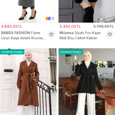
2
4.840,63TL
2.450,00TL
3.700,00TL
RAWEA FASHİON
Füme
Milamia
Siyah Fox Kaşe
Uzun Kaşe Astarlı Kruvaze
Midi Boy Ceket Kaban
Yaka Tesettür Kaban
Ücretsiz Kargo
Ücretsiz Kargo