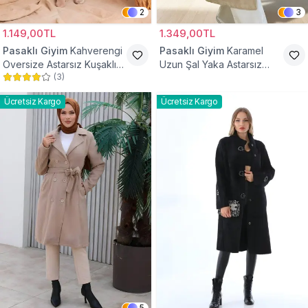
2
3
1.149,00TL
1.349,00TL
Pasaklı Giyim
Kahverengi
Pasaklı Giyim
Karamel
Oversize Astarsız Kuşaklı
Uzun Şal Yaka Astarsız
(
3
)
Tesettür Kaban
Kaşe Tesettür Kaban
Ücretsiz Kargo
Ücretsiz Kargo
5