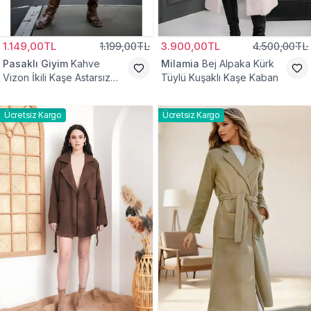
1.149,00TL
1.199,00TL
3.900,00TL
4.500,00TL
Pasaklı Giyim
Kahve
Milamia
Bej Alpaka Kürk
Vizon İkili Kaşe Astarsız
Tüylü Kuşaklı Kaşe Kaban
Tesettür Kaban
Ücretsiz Kargo
Ücretsiz Kargo