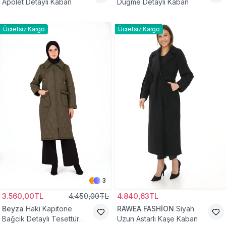
Apolet Detaylı Kaban
Düğme Detaylı Kaban
Ücretsiz Kargo
Ücretsiz Kargo
3
3.560,00TL
4.450,00TL
4.840,63TL
Beyza
Haki Kapitone
RAWEA FASHİON
Siyah
Bağcık Detaylı Tesettür
Uzun Astarlı Kaşe Kaban