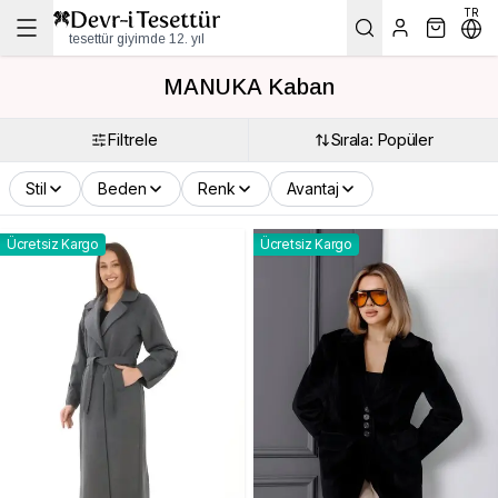
TR
tesettür giyimde 12. yıl
MANUKA Kaban
Filtrele
Sırala: Popüler
Stil
Beden
Renk
Avantaj
Ücretsiz Kargo
Ücretsiz Kargo