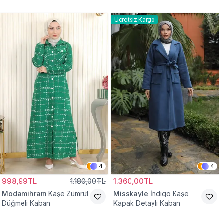
Kaban
Ücretsiz Kargo
4
4
998,99TL
1.180,00TL
1.360,00TL
Modamihram
Kaşe Zümrüt
Misskayle
İndigo Kaşe
Düğmeli Kaban
Kapak Detaylı Kaban