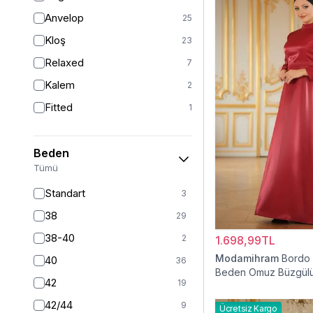
Anvelop
25
Kloş
23
Relaxed
7
Kalem
2
Fitted
1
Beden
Tümü
Standart
3
38
29
38-40
2
1.698,99TL
Modamihram
Bordo
40
36
Beden Omuz Büzgülü
42
19
Elbise
42/44
9
Ücretsiz Kargo