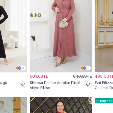
3
3
601,63TL
649,50TL
499,00T
Büzgü
Shirosa
Pembe Aerobin Pliseli
Fzd Filizz
Abiye Elbise
Önü İnci De
Ücretsiz Ka