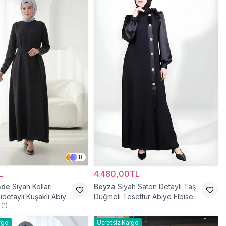
8
L
4.480,00TL
ade
Siyah Kolları
Beyza
Siyah Saten Detaylı Taş
idetaylı Kuşaklı Abiye
Düğmeli Tesettür Abiye Elbise
(
1
)
rgo
Ücretsiz Kargo