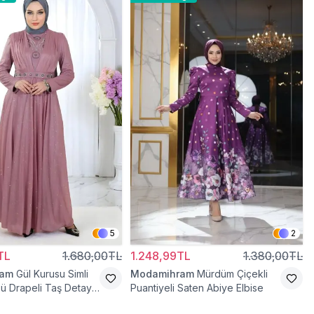
5
2
TL
1.680,00TL
1.248,99TL
1.380,00TL
ram
Gül Kurusu Simli
Modamihram
Mürdüm Çiçekli
ü Drapeli Taş Detaylı
Puantiyeli Saten Abiye Elbise
se