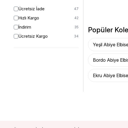
Ücretsiz İade
47
Hızlı Kargo
42
İndirim
35
Popüler Kole
Ücretsiz Kargo
34
Yeşil Abiye Elbis
Bordo Abiye Elbi
Ekru Abiye Elbis