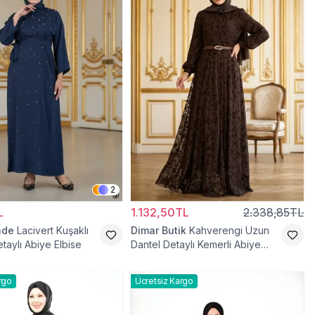
2
L
1.132,50TL
2.338,85TL
ade
Lacivert Kuşaklı
Dimar Butik
Kahverengi Uzun
taylı Abiye Elbise
Dantel Detaylı Kemerli Abiye
Elbise
rgo
Ücretsiz Kargo