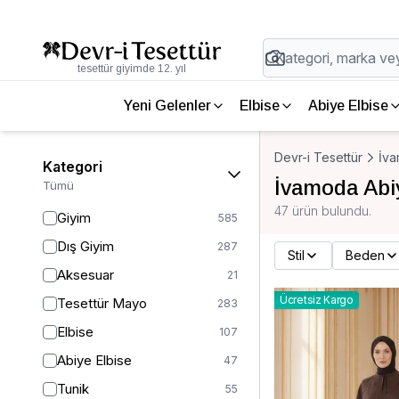
tesettür giyimde 12. yıl
Yeni Gelenler
Elbise
Abiye Elbise
Devr-i Tesettür
İv
Kategori
İvamoda Abi
Tümü
47 ürün bulundu.
Giyim
585
Dış Giyim
287
Stil
Beden
Aksesuar
21
Ücretsiz Kargo
Tesettür Mayo
283
Elbise
107
Abiye Elbise
47
Tunik
55