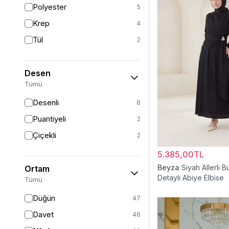
Polyester
5
Sarı
1
Krep
4
Kırmızı
1
Tül
2
Beyaz
1
Desen
Tümü
Desenli
8
Puantiyeli
2
Çiçekli
2
5.385,00TL
Beyza
Siyah Allerli 
Ortam
Detaylı Abiye Elbise
Tümü
Düğün
47
Davet
46