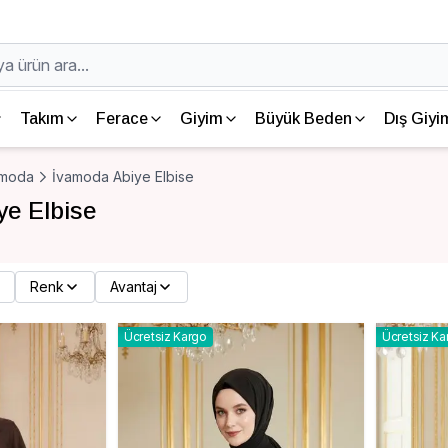
Takım
Ferace
Giyim
Büyük Beden
Dış Giyi
amoda
İvamoda Abiye Elbise
ye Elbise
Renk
Avantaj
Ücretsiz Kargo
Ücretsiz Ka