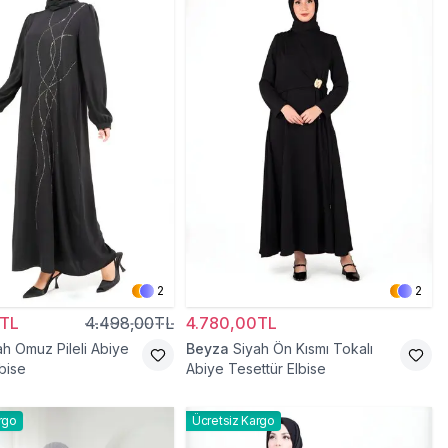
2
2
0TL
4.498,00TL
4.780,00TL
ah Omuz Pileli Abiye
Beyza
Siyah Ön Kısmı Tokalı
bise
Abiye Tesettür Elbise
rgo
Ücretsiz Kargo