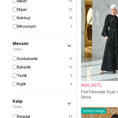
Nikah
39
Nişan
29
Kokteyl
18
Mezuniyet
5
Mevsim
Tümü
Sonbaharlık
10
Baharlık
10
Yazlık
8
Kışlık
8
600,00TL
Fzd Filizzade
Siyah 
Elbise
Kalıp
Tümü
Ücretsiz Kargo
Regular
34