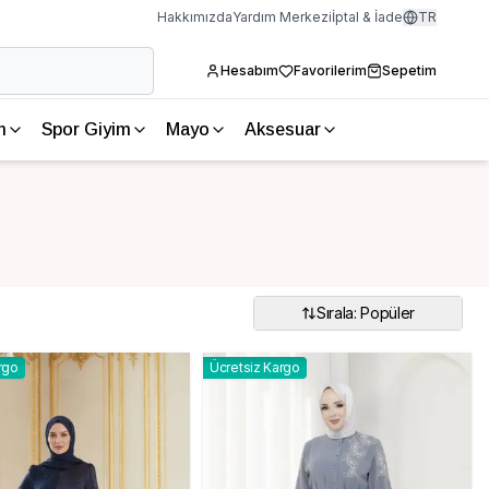
Hakkımızda
Yardım Merkezi
İptal & İade
TR
Hesabım
Favorilerim
Sepetim
m
Spor Giyim
Mayo
Aksesuar
Sırala: Popüler
rgo
Ücretsiz Kargo