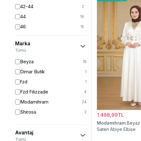
42-44
2
44
16
46
15
46/48
11
Marka
48
14
Tümü
50
11
Beyza
15
52
9
Dimar Butik
1
54
1
fzd
1
54/56
2
Fzd Filizzade
4
56
1
Modamihram
24
Shirosa
2
1.498,99TL
Modamihram
Beyaz 
Saten Abiye Elbise
Avantaj
Tümü