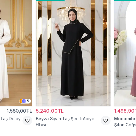
5
1.580,00TL
5.240,00TL
1.498,90
Taş Detaylı
Beyza
Siyah Taş Şeritli Abiye
Modamih
Elbise
Şifon Göğs
Abiye Elbi