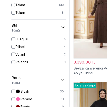
Takım
130
Tulum
8
Pantolon
151
Stil
Etek
19
Tümü
Pantolon Etek
2
Büzgülü
5
Bluz & Gömlek
15
Piliseli
4
Kazak
6
Volanlı
2
Eşofman
63
Pelerinli
8.390,00TL
1
Şal
6
Beyza
Kahverengi Pe
Abiye Elbise
Bone
15
Renk
Ferace
126
Tümü
Ücretsiz Kargo
Kap & Pardesü
23
Siyah
30
Trençkot
32
Pembe
11
Hırka
4
Bordo
9