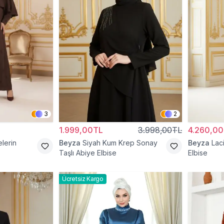
3
2
1.999,00TL
3.998,00TL
4.260,0
lerin
Beyza
Siyah Kum Krep Sonay
Beyza
Lac
Taşlı Abiye Elbise
Elbise
Ücretsiz Kargo