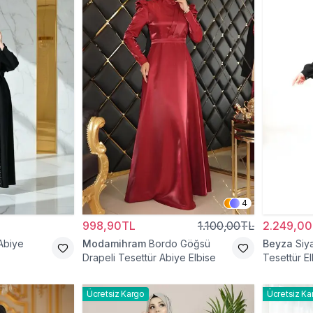
4
998,90TL
1.100,00TL
2.249,0
Abiye
Modamihram
Bordo Göğsü
Beyza
Siy
Drapeli Tesettür Abiye Elbise
Tesettür El
Ücretsiz Kargo
Ücretsiz Ka