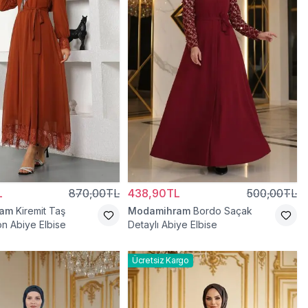
L
870,00TL
438,90TL
500,00TL
ram
Kiremit Taş
Modamihram
Bordo Saçak
on Abiye Elbise
Detaylı Abiye Elbise
Ücretsiz Kargo