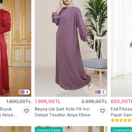
4
2
1.800,00TL
1.999,00TL
3.998,00TL
650,00T
 Büyük
Beyza
Lila Şark Kollu Pili İnci
Fzd Filizz
 Abiye
Detaylı Tesettür Abiye Elbise
Payet Garn
Elbise
Ücretsiz Kargo
Ücretsiz Ka