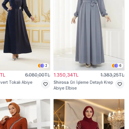
2
6
0TL
6.080,00TL
1.350,34TL
1.383,25TL
ivert Tokalı Abiye
Shirosa
Gri İşleme Detaylı Krep
Abiye Elbise