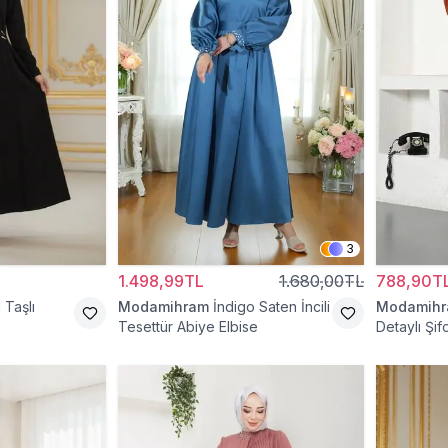
3
1.498,99TL
1.680,00TL
788,90T
 Taşlı
Modamihram
İndigo Saten İncili
Modamih
Tesettür Abiye Elbise
Detaylı Şif