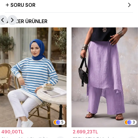
SORU SOR
BENZER ÜRÜNLER
5
3
490,00TL
2.699,23TL