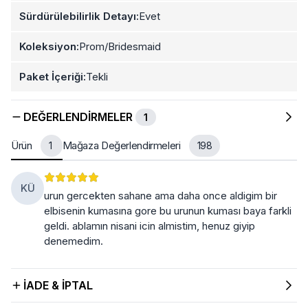
Sürdürülebilirlik Detayı:
Evet
Koleksiyon:
Prom/Bridesmaid
Paket İçeriği:
Tekli
DEĞERLENDIRMELER
1
Ürün
Mağaza Değerlendirmeleri
1
198
KÜ
urun gercekten sahane ama daha once aldigim bir
elbisenin kumasına gore bu urunun kuması baya farkli
geldi. ablamın nisani icin almistim, henuz giyip
denemedim.
İADE & İPTAL