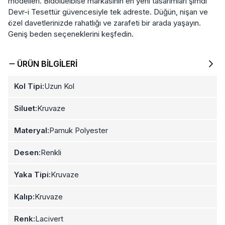
modelleri. Bidoluelbise markasının en yeni tasarımları şimdi
Devr-i Tesettür güvencesiyle tek adreste. Düğün, nişan ve
özel davetlerinizde rahatlığı ve zarafeti bir arada yaşayın.
Geniş beden seçeneklerini keşfedin.
ÜRÜN BILGILERI
Kol Tipi:
Uzun Kol
Siluet:
Kruvaze
Materyal:
Pamuk Polyester
Desen:
Renkli
Yaka Tipi:
Kruvaze
Kalıp:
Kruvaze
Renk:
Lacivert