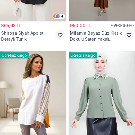
4
365,63TL
950,00TL
1.200,00TL
Shirosa
Siyah Apolet
Milamia
Beyaz Düz Klasik
Detaylı Tunik
Dokulu Saten Yakalı
Gömlek
Ücretsiz Kargo
Ücretsiz Kargo