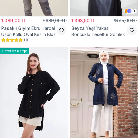
3
1.089,00TL
1.689,00TL
1.363,50TL
1.515,00TL
Pasaklı Giyim
Ekru Hardal
Beyza
Yeşil Yakası
Uzun Kollu Oval Kesim Bluz
Boncuklu Tesettür Gömlek
(
1
)
Ücretsiz Kargo