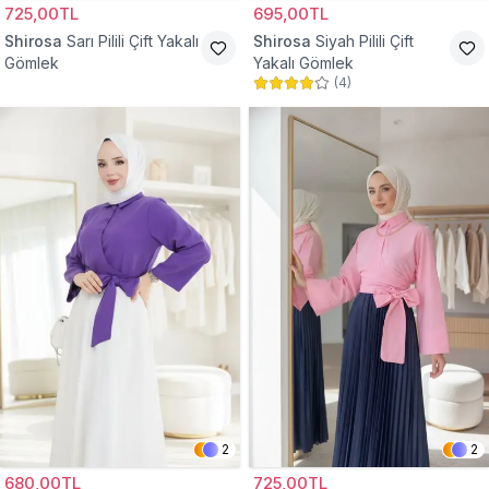
725,00TL
695,00TL
Shirosa
Sarı Pilili Çift Yakalı
Shirosa
Siyah Pilili Çift
Gömlek
Yakalı Gömlek
(
4
)
2
2
680,00TL
725,00TL