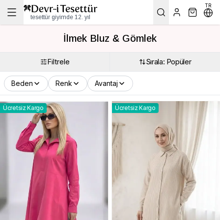
TR
tesettür giyimde 12. yıl
İlmek Bluz & Gömlek
Filtrele
Sırala: Popüler
Beden
Renk
Avantaj
Ücretsiz Kargo
Ücretsiz Kargo