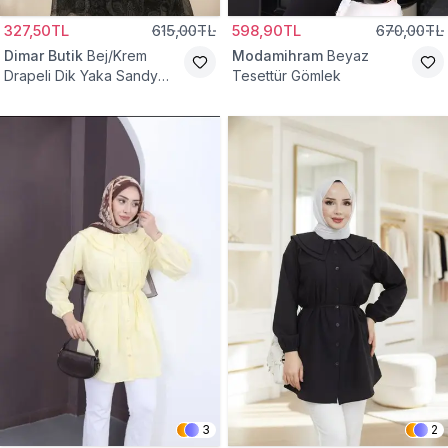
327,50TL
615,00TL
598,90TL
670,00TL
Dimar Butik
Bej/Krem
Modamihram
Beyaz
Drapeli Dik Yaka Sandy
Tesettür Gömlek
Bluz
3
2