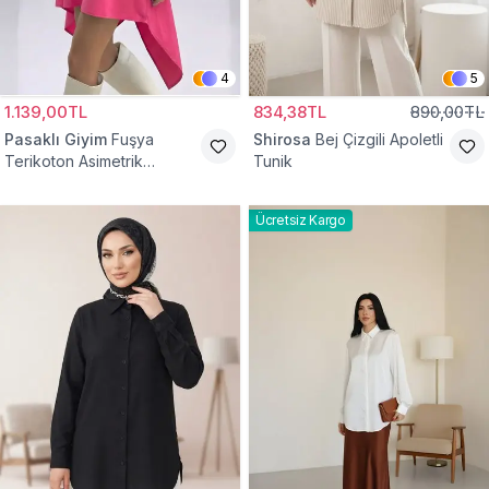
4
5
1.139,00TL
834,38TL
890,00TL
Pasaklı Giyim
Fuşya
Shirosa
Bej Çizgili Apoletli
Terikoton Asimetrik
Tunik
Gömlek Tunik
Ücretsiz Kargo