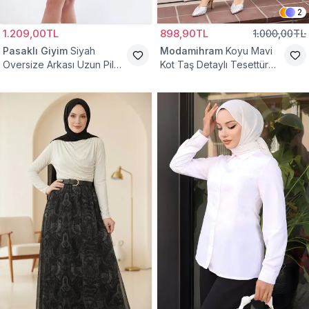
2
1.209,00TL
898,90TL
1.000,00TL
Pasaklı Giyim
Siyah
Modamihram
Koyu Mavi
Oversize Arkası Uzun Pileli
Kot Taş Detaylı Tesettür
Kollu Keten Gömlek Tunik
Gömlek