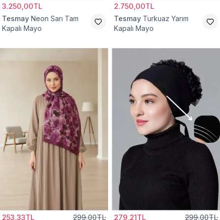
3.250,00TL
2.750,00TL
Tesmay
Neon Sarı Tam
Tesmay
Turkuaz Yarım
Kapalı Mayo
Kapalı Mayo
253,33TL
299,00TL
279,21TL
299,00TL