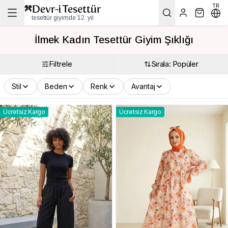
TR
tesettür giyimde 12. yıl
İlmek Kadın Tesettür Giyim Şıklığı
Filtrele
Sırala: Popüler
Stil
Beden
Renk
Avantaj
Ücretsiz Kargo
Ücretsiz Kargo