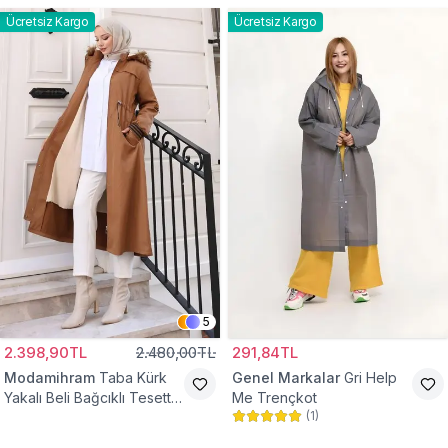
Ücretsiz Kargo
Ücretsiz Kargo
5
2.398,90TL
2.480,00TL
291,84TL
Modamihram
Taba Kürk
Genel Markalar
Gri Help
Yakalı Beli Bağcıklı Tesettür
Me Trençkot
(
1
)
Mont