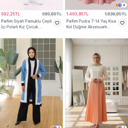
4
592,25TL
689,89TL
1.493,85TL
1.838,85TL
Pafim
Siyah Pamuklu Cepli
Pafim
Pudra 7-14 Yaş Kısa
İçi Polarlı Kız Çocuk
Kol Düğme Aksesuarlı
Eşofman Altı
Pamuk Kız Çocuk Elbise
2
2