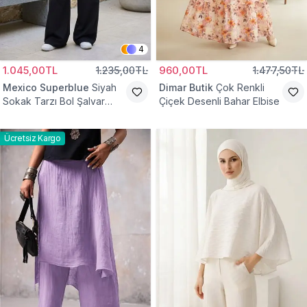
4
1.045,00TL
1.235,00TL
960,00TL
1.477,50TL
Mexico Superblue
Siyah
Dimar Butik
Çok Renkli
Sokak Tarzı Bol Şalvar
Çiçek Desenli Bahar Elbise
Pantolon
Ücretsiz Kargo