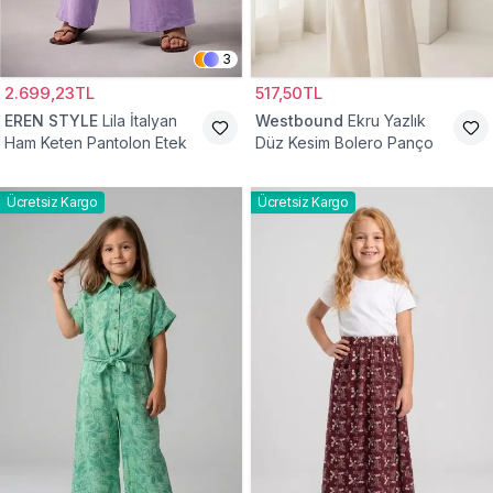
3
2.699,23TL
517,50TL
EREN STYLE
Lila İtalyan
Westbound
Ekru Yazlık
Ham Keten Pantolon Etek
Düz Kesim Bolero Panço
Ücretsiz Kargo
Ücretsiz Kargo