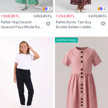
3
2
1.608,85TL
1.953,85TL
1.034,89TL
1.379,89TL
Pafim
Yeşil Desenli
Pafim
Bordo Tam Boy
İspanyol Paça Modal Kız
Brodeli Belden Lastikli
Çocuk Takım
Pamuk Kız Çocuk Etek
Ücretsiz Kargo