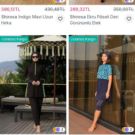
386,13TL
430,48TL
289,32TL
350,00TL
Shirosa
İndigo Mavi Uzun
Shirosa
Ekru Piliseli Deri
Hırka
Görünümlü Etek
Ücretsiz Kargo
Ücretsiz Kargo
2
2