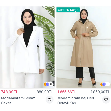
Gömlek Tunik
Eşofman Takım
Ücretsiz Kargo
6
3
748,99TL
880,00TL
1.665,66TL
1.850,00TL
Modamihram
Beyaz
Modamihram
Bej Deri
Ceket
Detaylı Kap