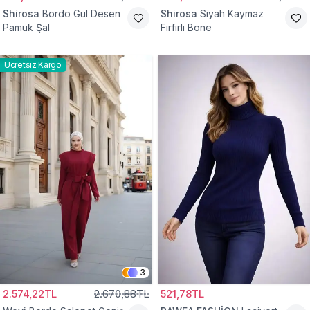
Shirosa
Bordo Gül Desen
Shirosa
Siyah Kaymaz
Pamuk Şal
Fırfırlı Bone
Ücretsiz Kargo
3
2.574,22TL
2.670,88TL
521,78TL