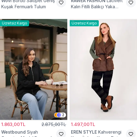
Wovi
Bordo Salopet Geniş
RAWEA FASHİON
Lacivert
Kuşak Fermuarlı Tulum
Kalın Fitilli Balıkçı Yaka
Pamuklu Triko Kazak
Ücretsiz Kargo
Ücretsiz Kargo
2
1.863,00TL
2.875,00TL
1.497,00TL
Westbound
Siyah
EREN STYLE
Kahverengi