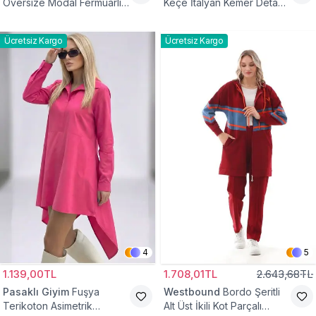
Oversize Modal Fermuarlı
Keçe İtalyan Kemer Detaylı
Sweat Tunik
Yelek
Ücretsiz Kargo
Ücretsiz Kargo
4
5
1.139,00TL
1.708,01TL
2.643,68TL
Pasaklı Giyim
Fuşya
Westbound
Bordo Şeritli
Terikoton Asimetrik
Alt Üst İkili Kot Parçalı