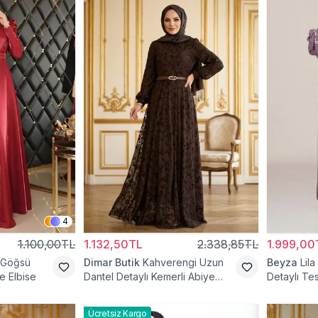
4
1.100,00TL
1.132,50TL
2.338,85TL
1.999,00
 Göğsü
Dimar Butik
Kahverengi Uzun
Beyza
Lila
e Elbise
Dantel Detaylı Kemerli Abiye
Detaylı Tes
Elbise
Ücretsiz Kargo