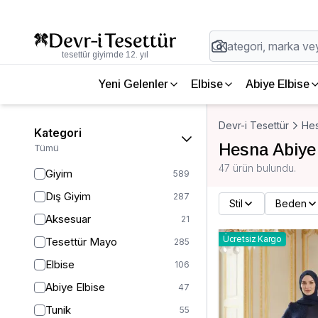
tesettür giyimde 12. yıl
Yeni Gelenler
Elbise
Abiye Elbise
Devr-i Tesettür
He
Kategori
Hesna Abiye
Tümü
47 ürün bulundu.
Giyim
589
Dış Giyim
287
Stil
Beden
Aksesuar
21
Ücretsiz Kargo
Tesettür Mayo
285
Elbise
106
Abiye Elbise
47
Tunik
55