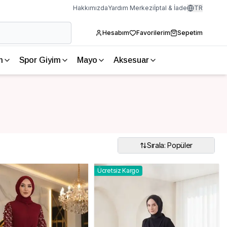
Hakkımızda
Yardım Merkezi
İptal & İade
TR
Hesabım
Favorilerim
Sepetim
m
Spor Giyim
Mayo
Aksesuar
Sırala: Popüler
Ücretsiz Kargo