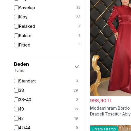
Anvelop
25
Kloş
23
Relaxed
7
Kalem
2
Fitted
1
Beden
Tümü
Standart
3
38
29
38-40
2
998,90TL
Modamihram
Bordo
40
36
Drapeli Tesettür Abiy
42
19
42/44
9
Ücretsiz Kargo