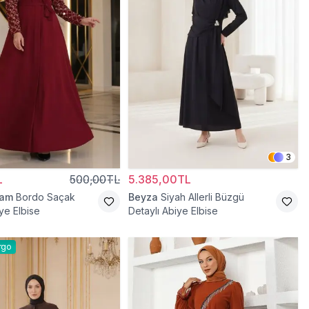
3
L
500,00TL
5.385,00TL
ram
Bordo Saçak
Beyza
Siyah Allerli Büzgü
ye Elbise
Detaylı Abiye Elbise
rgo