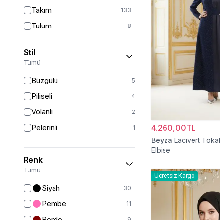
Takım
133
Tulum
8
Pantolon
148
Stil
Etek
19
Tümü
Pantolon Etek
2
Büzgülü
5
Bluz & Gömlek
15
Piliseli
4
Kazak
7
Volanlı
2
Eşofman
67
Pelerinli
4.260,00TL
1
Şal
6
Beyza
Lacivert Tokal
Elbise
Bone
15
Renk
Ferace
126
Tümü
Ücretsiz Kargo
Kap & Pardesü
23
Siyah
30
Trençkot
32
Pembe
11
Hırka
4
Bordo
9