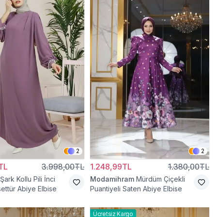
2
2
TL
3.998,00TL
1.248,99TL
1.380,00TL
 Şark Kollu Pili İnci
Modamihram
Mürdüm Çiçekli
ettür Abiye Elbise
Puantiyeli Saten Abiye Elbise
Ücretsiz Kargo