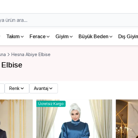
Takım
Ferace
Giyim
Büyük Beden
Dış Giyi
sna
Hesna Abiye Elbise
 Elbise
Renk
Avantaj
Ücretsiz Kargo