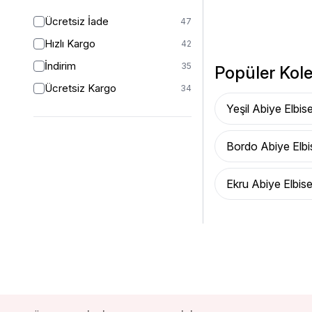
Ücretsiz İade
47
Hızlı Kargo
42
İndirim
35
Popüler Kole
Ücretsiz Kargo
34
Yeşil Abiye Elbis
Bordo Abiye Elbi
Ekru Abiye Elbis