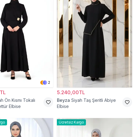
2
0TL
5.240,00TL
ah Ön Kısmı Tokalı
Beyza
Siyah Taş Şeritli Abiye
ttür Elbise
Elbise
rgo
Ücretsiz Kargo