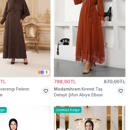
3
0TL
788,90TL
870,00TL
verengi Pelerin
Modamihram
Kiremit Taş
se
Detaylı Şifon Abiye Elbise
rgo
Ücretsiz Kargo