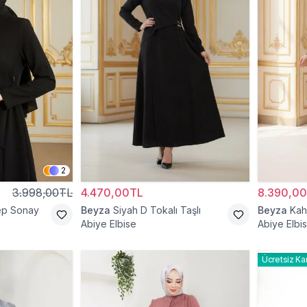
2
3.998,00TL
4.470,00TL
8.390,0
ep Sonay
Beyza
Siyah D Tokalı Taşlı
Beyza
Kah
Abiye Elbise
Abiye Elbi
Ücretsiz Ka