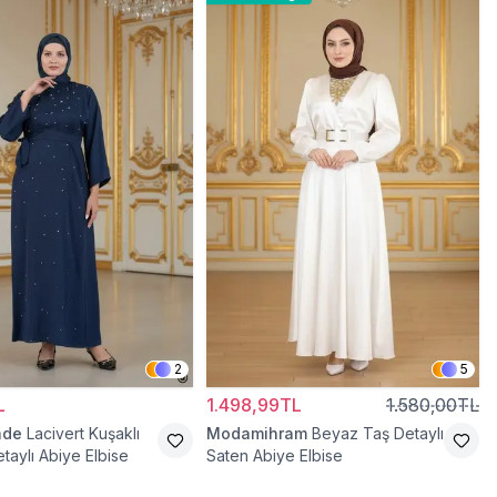
2
5
L
1.498,99TL
1.580,00TL
ade
Lacivert Kuşaklı
Modamihram
Beyaz Taş Detaylı
taylı Abiye Elbise
Saten Abiye Elbise