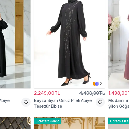
2
2.249,00TL
4.498,00TL
1.498,90
Abiye
Beyza
Siyah Omuz Pileli Abiye
Modamih
Tesettür Elbise
Şifon Göğs
Abiye Elbi
Ücretsiz Kargo
Ücretsiz Ka