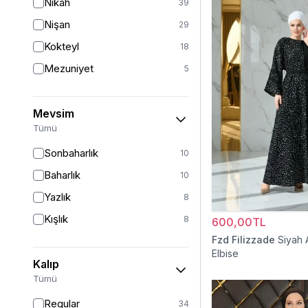
Nikah
39
Nişan
29
Kokteyl
18
Mezuniyet
5
Mevsim
Tümü
Sonbaharlık
10
Baharlık
10
Yazlık
8
Kışlık
8
600,00TL
Fzd Filizzade
Siyah 
Elbise
Kalıp
Tümü
Regular
34