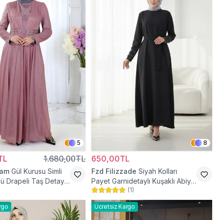
5
8
TL
1.680,00TL
650,00TL
ram
Gül Kurusu Simli
Fzd Filizzade
Siyah Kolları
ü Drapeli Taş Detaylı
Payet Garnidetaylı Kuşaklı Abiye
(
1
)
se
Elbise
rgo
Ücretsiz Kargo