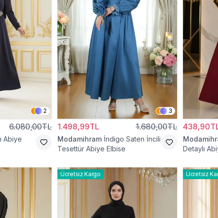
2
3
6.080,00TL
1.498,99TL
1.680,00TL
438,90T
ı Abiye
Modamihram
İndigo Saten İncili
Modamih
Tesettür Abiye Elbise
Detaylı Abi
Ücretsiz Kargo
Ücretsiz Ka