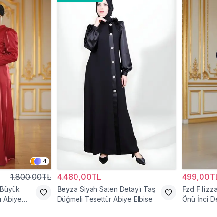
4
1.800,00TL
4.480,00TL
499,00T
 Büyük
Beyza
Siyah Saten Detaylı Taş
Fzd Filizz
 Abiye
Düğmeli Tesettür Abiye Elbise
Önü İnci De