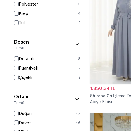
Polyester
5
Sarı
1
Krep
4
Kırmızı
1
Tül
2
Beyaz
1
Desen
Tümü
Desenli
8
Puantiyeli
2
Çiçekli
2
1.350,34TL
Shirosa
Gri İşleme D
Ortam
Abiye Elbise
Tümü
Düğün
47
Davet
46