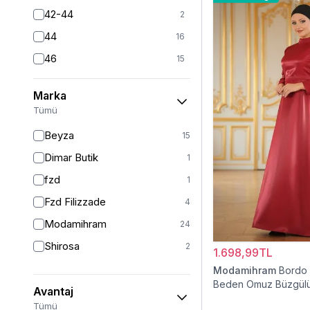
42-44
2
44
16
46
15
46/48
11
Marka
48
14
Tümü
50
11
Beyza
15
52
9
Dimar Butik
1
54
1
fzd
1
54/56
2
Fzd Filizzade
4
56
1
Modamihram
24
Shirosa
2
1.698,99TL
Modamihram
Bordo
Beden Omuz Büzgülü
Avantaj
Elbise
Tümü