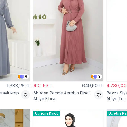
6
3
1.383,25TL
601,63TL
649,50TL
4.780,0
etaylı Krep
Shirosa
Pembe Aerobin Pliseli
Beyza
Siy
Abiye Elbise
Abiye Tese
Ücretsiz Kargo
Ücretsiz Ka