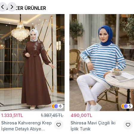
BENZER ÜRÜNLER
6
5
1.333,51TL
1.387,45TL
490,00TL
Shirosa
Kahverengi Krep
Shirosa
Mavi Çizgili İki
İşleme Detaylı Abiye
İplik Tunik