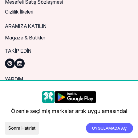
Mesafeli Satış Sözleşmesi
Gizlilik İlkeleri
ARAMIZA KATILIN
Mağaza & Butikler
TAKIP EDIN
YARDIM
Sık Sorulan Sorular
Nasıl Sipariş Verebilirim?
Daha iyi bir alışveriş deneyimi için çerezleri
kullanıyoruz.
Kargo ve Teslimat
Özenle seçilmiş markalar artık uygulamasında!
İade, İptal ve Değişim
Çerez Tercihleri
Tümünü Kabul Et
Sonra Hatırlat
UYGULAMADA AÇ