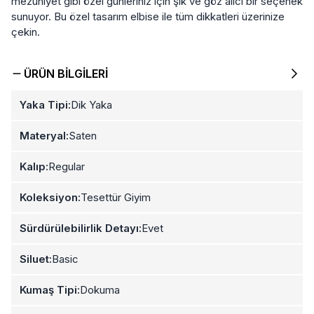
mezuniyet gibi özel günleriniz için şık ve göz alıcı bir seçenek
sunuyor. Bu özel tasarım elbise ile tüm dikkatleri üzerinize
çekin.
ÜRÜN BILGILERI
Yaka Tipi:
Dik Yaka
Materyal:
Saten
Kalıp:
Regular
Koleksiyon:
Tesettür Giyim
Sürdürülebilirlik Detayı:
Evet
Siluet:
Basic
Kumaş Tipi:
Dokuma