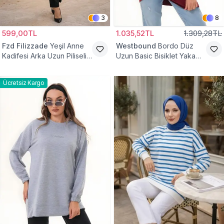
3
8
599,00TL
1.035,52TL
1.309,28TL
Fzd Filizzade
Yeşil Anne
Westbound
Bordo Düz
Kadifesi Arka Uzun Piliseli
Uzun Basic Bisiklet Yaka
Lastik Kol Torba Tunik
Sweatshirt Tesettür Tunik
Ücretsiz Kargo