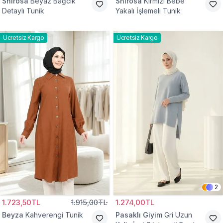
Shirosa
Beyaz Bağcık
Shirosa
Kırmızı Bebe
Detaylı Tunik
Yakalı İşlemeli Tunik
Ücretsiz Kargo
Ücretsiz Kargo
2
1.723,50TL
1.915,00TL
1.274,00TL
Beyza
Kahverengi Tunik
Pasaklı Giyim
Gri Uzun