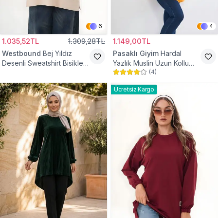
6
4
1.035,52TL
1.309,28TL
1.149,00TL
Westbound
Bej Yıldız
Pasaklı Giyim
Hardal
Desenli Sweatshirt Bisiklet
Yazlık Muslin Uzun Kollu
(
4
)
Yaka Tesettür Tunik
Hakim Yaka Cepli Tesettür
Tunik
Ücretsiz Kargo