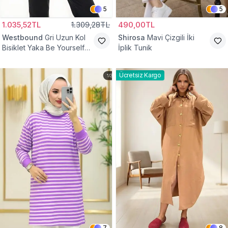
5
5
1.035,52TL
1.309,28TL
490,00TL
Westbound
Gri Uzun Kol
Shirosa
Mavi Çizgili İki
Bisiklet Yaka Be Yourself
İplik Tunik
Sweatshirt Tunik
Ücretsiz Kargo
7
8