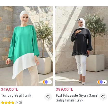
Tunik
8
7
349,00TL
399,00TL
Tuncay
Yeşil Tunik
Fzd Filizzade
Siyah Garnili
Salaş Fırfırlı Tunik
(
1
)