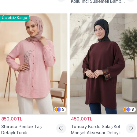
Kollu İnci Süslemeli Bambu
Keten Tunik
Ücretsiz Kargo
5
8
850,00TL
450,00TL
Shirosa
Pembe Taş
Tuncay
Bordo Salaş Kol
Detaylı Tunik
Manşet Aksesuar Detaylı