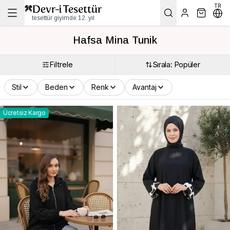
TR
tesettür giyimde 12. yıl
Hafsa Mina Tunik
Filtrele
Sırala: Popüler
Stil
Beden
Renk
Avantaj
Ücretsiz Kargo