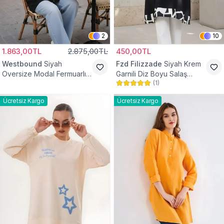
2
10
1.863,00TL
2.875,00TL
450,00TL
Westbound
Siyah
Fzd Filizzade
Siyah Krem
Oversize Modal Fermuarlı
Garnili Diz Boyu Salaş
(
1
)
Sweat Tunik
Tunik
Ücretsiz Kargo
Ücretsiz Kargo