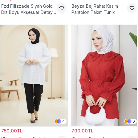
Fzd Filizzade
Siyah Gold
Beyza
Bej Rahat Kesim
Diz Boyu Aksesuar Detaylı
Pantolon Takım Tunik
Abiye Tunik
4
6
750,00TL
790,00TL