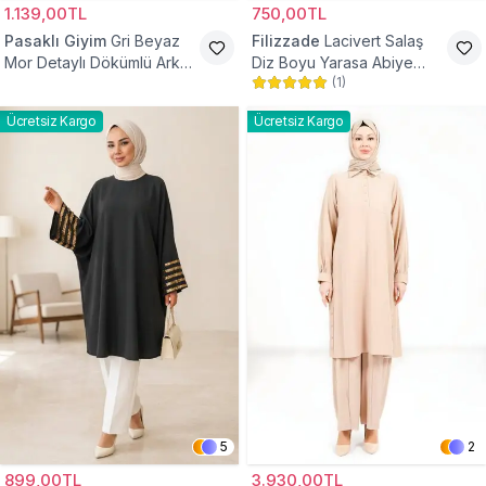
1.139,00TL
750,00TL
Pasaklı Giyim
Gri Beyaz
Filizzade
Lacivert Salaş
Mor Detaylı Dökümlü Arkası
Diz Boyu Yarasa Abiye
(
1
)
Uzun Gömlek Tunik
Tunik
Ücretsiz Kargo
Ücretsiz Kargo
5
2
899,00TL
3.930,00TL