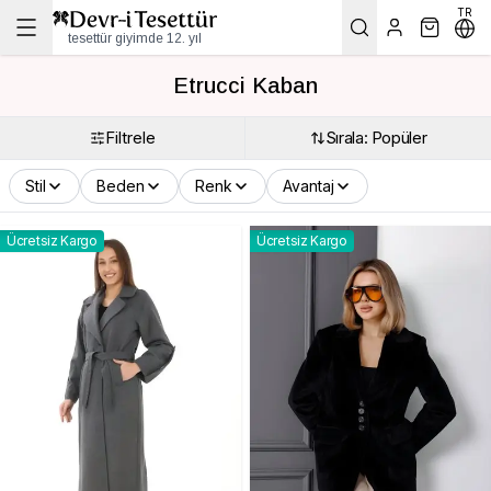
TR
tesettür giyimde 12. yıl
Etrucci Kaban
Filtrele
Sırala: Popüler
Stil
Beden
Renk
Avantaj
Ücretsiz Kargo
Ücretsiz Kargo