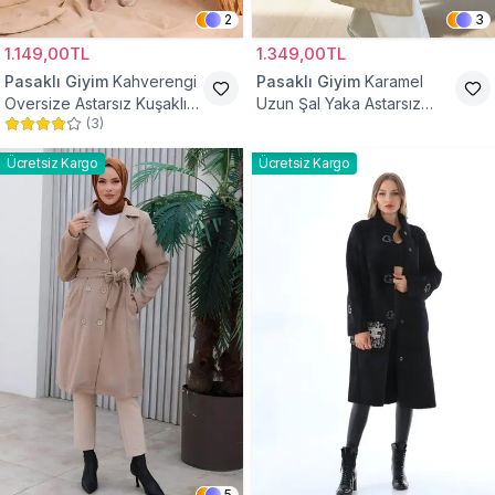
2
3
1.149,00TL
1.349,00TL
Pasaklı Giyim
Kahverengi
Pasaklı Giyim
Karamel
Oversize Astarsız Kuşaklı
Uzun Şal Yaka Astarsız
(
3
)
Tesettür Kaban
Kaşe Tesettür Kaban
Ücretsiz Kargo
Ücretsiz Kargo
5