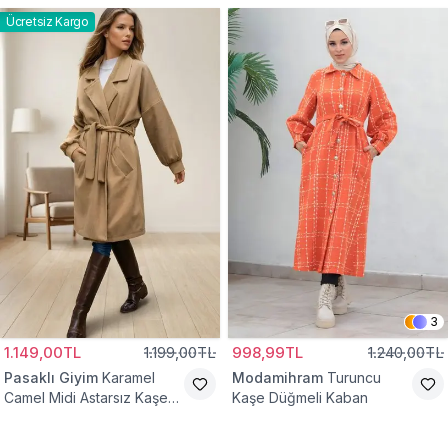
Ücretsiz Kargo
3
1.149,00TL
1.199,00TL
998,99TL
1.240,00TL
Pasaklı Giyim
Karamel
Modamihram
Turuncu
Camel Midi Astarsız Kaşe
Kaşe Düğmeli Kaban
Tesettür Kaban