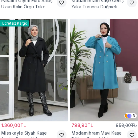
Pasaklı Giyim
Ekru Salaş
Modamihram
Kaşe Geniş
Uzun Kalın Örgü Triko
Yaka Turuncu Düğmeli
Kaban
Kaban
Ücretsiz Kargo
3
1.360,00TL
798,90TL
950,00TL
Misskayle
Siyah Kaşe
Modamihram
Mavi Kaşe