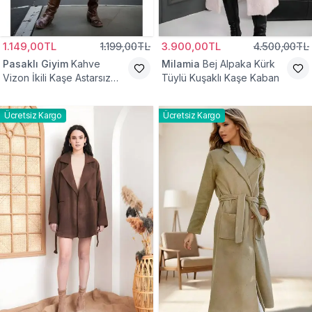
1.149,00TL
1.199,00TL
3.900,00TL
4.500,00TL
Pasaklı Giyim
Kahve
Milamia
Bej Alpaka Kürk
Vizon İkili Kaşe Astarsız
Tüylü Kuşaklı Kaşe Kaban
Tesettür Kaban
Ücretsiz Kargo
Ücretsiz Kargo