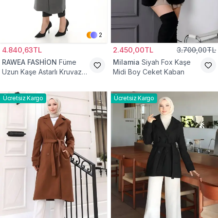
2
4.840,63TL
2.450,00TL
3.700,00TL
RAWEA FASHİON
Füme
Milamia
Siyah Fox Kaşe
Uzun Kaşe Astarlı Kruvaze
Midi Boy Ceket Kaban
Yaka Tesettür Kaban
Ücretsiz Kargo
Ücretsiz Kargo