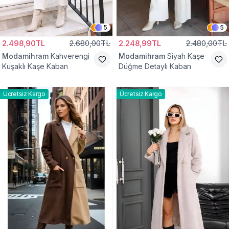
5
5
2.498,90TL
2.680,00TL
2.248,99TL
2.480,00TL
Modamihram
Kahverengi
Modamihram
Siyah Kaşe
Kuşaklı Kaşe Kaban
Düğme Detaylı Kaban
Ücretsiz Kargo
Ücretsiz Kargo