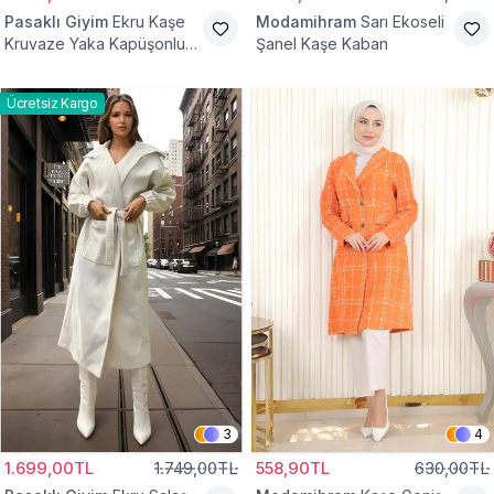
Pasaklı Giyim
Ekru Kaşe
Modamihram
Sarı Ekoseli
Kruvaze Yaka Kapüşonlu
Şanel Kaşe Kaban
Tesettür Kaban
Ücretsiz Kargo
3
4
1.699,00TL
1.749,00TL
558,90TL
630,00TL