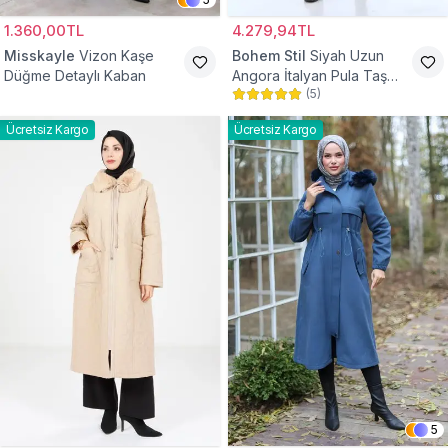
1.360,00TL
4.279,94TL
Misskayle
Vizon Kaşe
Bohem Stil
Siyah Uzun
Düğme Detaylı Kaban
Angora İtalyan Pula Taş
(
5
)
Detaylı Tesettür Kaban
Ücretsiz Kargo
Ücretsiz Kargo
5