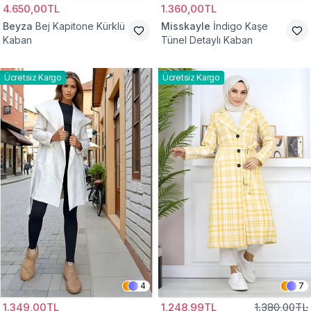
4.650,00TL
1.360,00TL
Beyza
Bej Kapitone Kürklü
Misskayle
İndigo Kaşe
Kaban
Tünel Detaylı Kaban
Ücretsiz Kargo
Ücretsiz Kargo
4
7
1.349,00TL
1.248,99TL
1.380,00TL