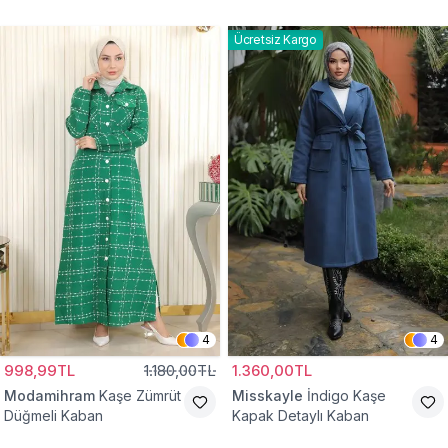
Kaban
Ücretsiz Kargo
4
4
998,99TL
1.180,00TL
1.360,00TL
Modamihram
Kaşe Zümrüt
Misskayle
İndigo Kaşe
Düğmeli Kaban
Kapak Detaylı Kaban