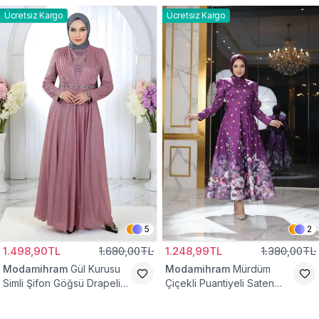
Ücretsiz Kargo
Ücretsiz Kargo
5
2
1.498,90TL
1.680,00TL
1.248,99TL
1.380,00TL
Modamihram
Gül Kurusu
Modamihram
Mürdüm
Simli Şifon Göğsü Drapeli
Çiçekli Puantiyeli Saten
Taş Detaylı Abiye Elbise
Abiye Elbise