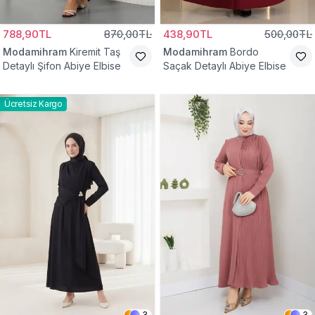
788,90TL
870,00TL
438,90TL
500,00TL
Modamihram
Kiremit Taş
Modamihram
Bordo
Detaylı Şifon Abiye Elbise
Saçak Detaylı Abiye Elbise
Ücretsiz Kargo
3
3