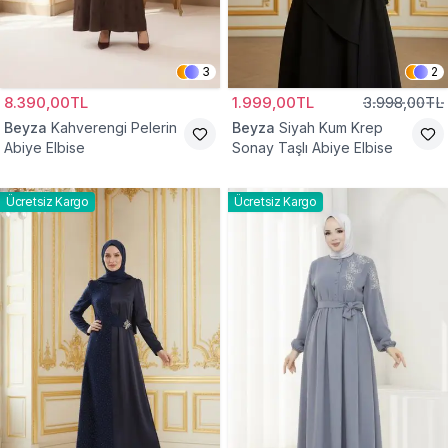
3
2
8.390,00TL
1.999,00TL
3.998,00TL
Beyza
Kahverengi Pelerin
Beyza
Siyah Kum Krep
Abiye Elbise
Sonay Taşlı Abiye Elbise
Ücretsiz Kargo
Ücretsiz Kargo