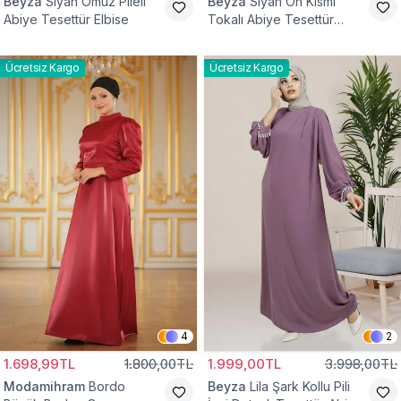
Beyza
Siyah Omuz Pileli
Beyza
Siyah Ön Kısmı
Abiye Tesettür Elbise
Tokalı Abiye Tesettür
Elbise
Ücretsiz Kargo
Ücretsiz Kargo
4
2
1.698,99TL
1.800,00TL
1.999,00TL
3.998,00TL
Modamihram
Bordo
Beyza
Lila Şark Kollu Pili