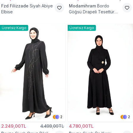
Fzd Filizzade
Siyah Abiye
Modamihram
Bordo
Elbise
Göğsü Drapeli Tesettür
Abiye Elbise
Ücretsiz Kargo
Ücretsiz Kargo
2
2
2.249,00TL
4.498,00TL
4.780,00TL