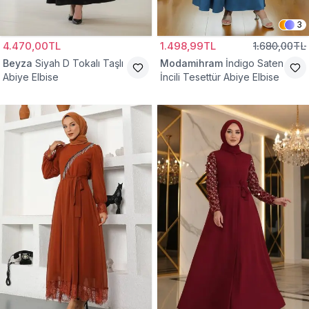
3
4.470,00TL
1.498,99TL
1.680,00TL
Beyza
Siyah D Tokalı Taşlı
Modamihram
İndigo Saten
Abiye Elbise
İncili Tesettür Abiye Elbise