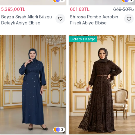
5.385,00TL
601,63TL
649,50TL
Beyza
Siyah Allerli Büzgü
Shirosa
Pembe Aerobin
Detaylı Abiye Elbise
Pliseli Abiye Elbise
Ücretsiz Kargo
2