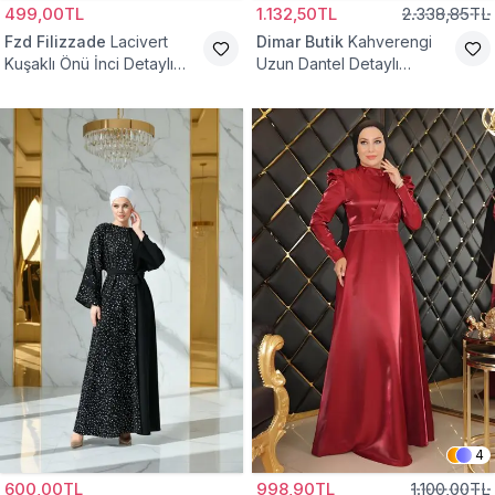
499,00TL
1.132,50TL
2.338,85TL
Fzd Filizzade
Lacivert
Dimar Butik
Kahverengi
Kuşaklı Önü İnci Detaylı
Uzun Dantel Detaylı
Abiye Elbise
Kemerli Abiye Elbise
4
600,00TL
998,90TL
1.100,00TL