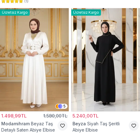
(
1
)
Abiye Elbise
Abiye Elbise
Ücretsiz Kargo
Ücretsiz Kargo
5
1.498,99TL
1.580,00TL
5.240,00TL
Modamihram
Beyaz Taş
Beyza
Siyah Taş Şeritli
Detaylı Saten Abiye Elbise
Abiye Elbise