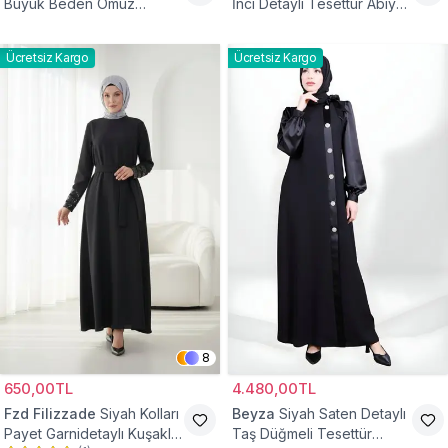
Büyük Beden Omuz
İnci Detaylı Tesettür Abiye
Büzgülü Abiye Elbise
Elbise
Ücretsiz Kargo
Ücretsiz Kargo
8
650,00TL
4.480,00TL
Fzd Filizzade
Siyah Kolları
Beyza
Siyah Saten Detaylı
Payet Garnidetaylı Kuşaklı
Taş Düğmeli Tesettür