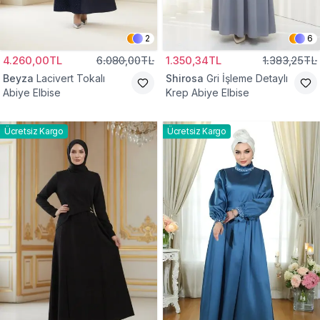
2
6
4.260,00TL
6.080,00TL
1.350,34TL
1.383,25TL
Beyza
Lacivert Tokalı
Shirosa
Gri İşleme Detaylı
Abiye Elbise
Krep Abiye Elbise
Ücretsiz Kargo
Ücretsiz Kargo