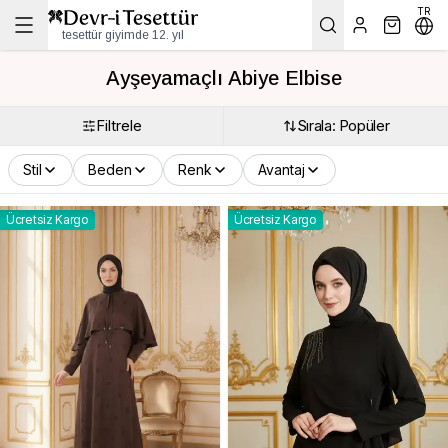
TR
tesettür giyimde 12. yıl
Ayşeyamaçlı Abiye Elbise
Filtrele
Sırala: Popüler
Stil
Beden
Renk
Avantaj
Ücretsiz Kargo
Ücretsiz Kargo