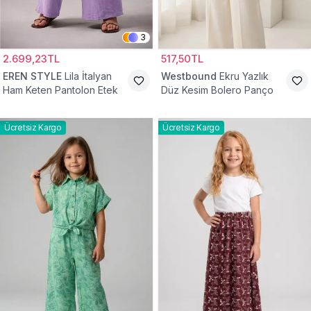
3
2.699,23TL
517,50TL
EREN STYLE
Lila İtalyan
Westbound
Ekru Yazlık
Ham Keten Pantolon Etek
Düz Kesim Bolero Panço
Ücretsiz Kargo
Ücretsiz Kargo