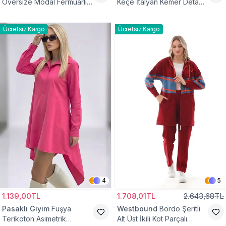
Oversize Modal Fermuarlı
Keçe İtalyan Kemer Detaylı
Sweat Tunik
Yelek
Ücretsiz Kargo
Ücretsiz Kargo
4
5
1.139,00TL
1.708,01TL
2.643,68TL
Pasaklı Giyim
Fuşya
Westbound
Bordo Şeritli
Terikoton Asimetrik
Alt Üst İkili Kot Parçalı