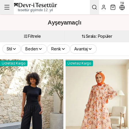
TR
tesettür giyimde 12. yıl
Ayşeyamaçlı
Filtrele
Sırala: Popüler
Stil
Beden
Renk
Avantaj
Ücretsiz Kargo
Ücretsiz Kargo