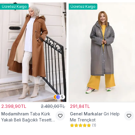
Ücretsiz Kargo
Ücretsiz Kargo
5
2.398,90TL
2.480,00TL
291,84TL
Modamihram
Taba Kürk
Genel Markalar
Gri Help
Yakalı Beli Bağcıklı Tesettür
Me Trençkot
(
1
)
Mont