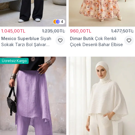
4
1.045,00TL
1.235,00TL
960,00TL
1.477,50TL
Mexico Superblue
Siyah
Dimar Butik
Çok Renkli
Sokak Tarzı Bol Şalvar
Çiçek Desenli Bahar Elbise
Pantolon
Ücretsiz Kargo