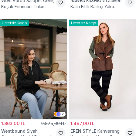
Wovi
Bordo Salopet Geniş
RAWEA FASHİON
Lacivert
Kuşak Fermuarlı Tulum
Kalın Fitilli Balıkçı Yaka
Pamuklu Triko Kazak
Ücretsiz Kargo
Ücretsiz Kargo
2
1.863,00TL
2.875,00TL
1.497,00TL
Westbound
Siyah
EREN STYLE
Kahverengi