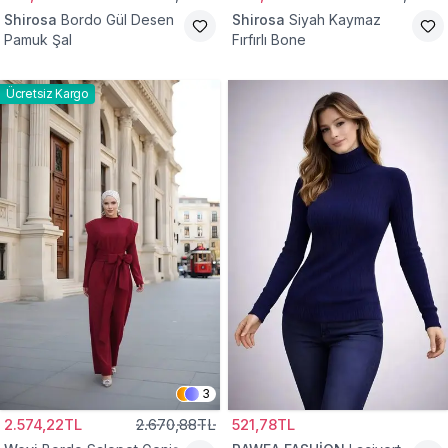
Shirosa
Bordo Gül Desen
Shirosa
Siyah Kaymaz
Pamuk Şal
Fırfırlı Bone
Ücretsiz Kargo
3
2.574,22TL
2.670,88TL
521,78TL