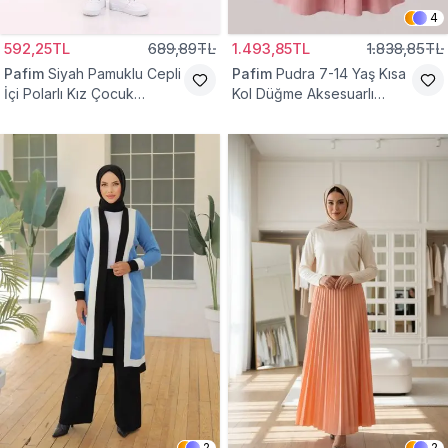
4
592,25TL
689,89TL
1.493,85TL
1.838,85TL
Pafim
Siyah Pamuklu Cepli
Pafim
Pudra 7-14 Yaş Kısa
İçi Polarlı Kız Çocuk
Kol Düğme Aksesuarlı
Eşofman Altı
Pamuk Kız Çocuk Elbise
2
2