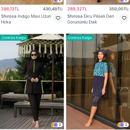
386,13TL
430,48TL
289,32TL
350,00TL
Shirosa
İndigo Mavi Uzun
Shirosa
Ekru Piliseli Deri
Hırka
Görünümlü Etek
Ücretsiz Kargo
Ücretsiz Kargo
2
2