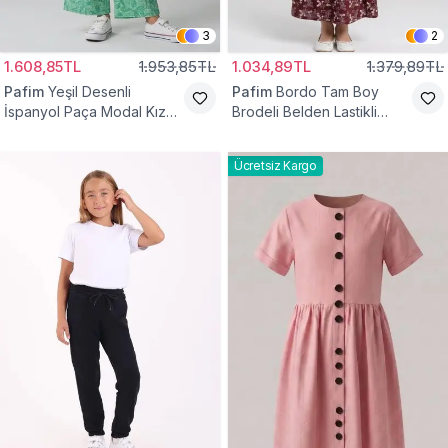
3
2
1.608,85TL
1.953,85TL
1.034,89TL
1.379,89TL
Pafim
Yeşil Desenli
Pafim
Bordo Tam Boy
İspanyol Paça Modal Kız
Brodeli Belden Lastikli
Çocuk Takım
Pamuk Kız Çocuk Etek
Ücretsiz Kargo