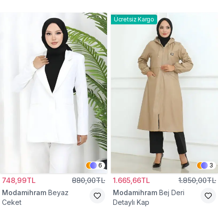
Gömlek Tunik
Eşofman Takım
Ücretsiz Kargo
6
3
748,99TL
880,00TL
1.665,66TL
1.850,00TL
Modamihram
Beyaz
Modamihram
Bej Deri
Ceket
Detaylı Kap