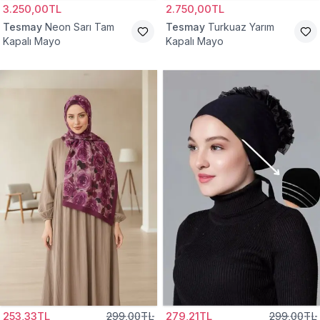
3.250,00TL
2.750,00TL
Tesmay
Neon Sarı Tam
Tesmay
Turkuaz Yarım
Kapalı Mayo
Kapalı Mayo
253,33TL
299,00TL
279,21TL
299,00TL