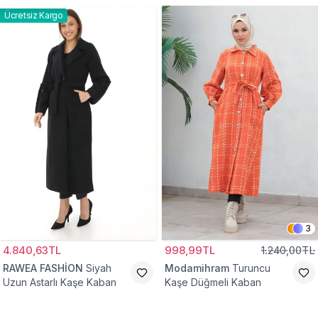
Ücretsiz Kargo
3
4.840,63TL
998,99TL
1.240,00TL
RAWEA FASHİON
Siyah
Modamihram
Turuncu
Uzun Astarlı Kaşe Kaban
Kaşe Düğmeli Kaban