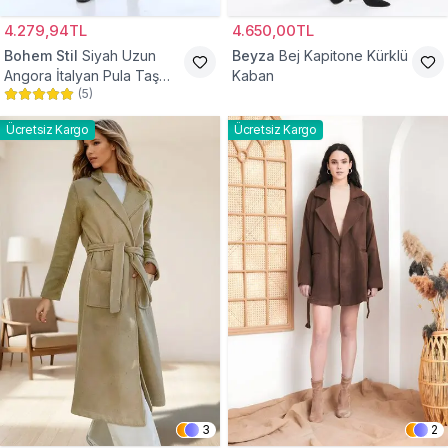
4.279,94TL
4.650,00TL
Bohem Stil
Siyah Uzun
Beyza
Bej Kapitone Kürklü
Angora İtalyan Pula Taş
Kaban
(
5
)
Detaylı Tesettür Kaban
Ücretsiz Kargo
Ücretsiz Kargo
3
2