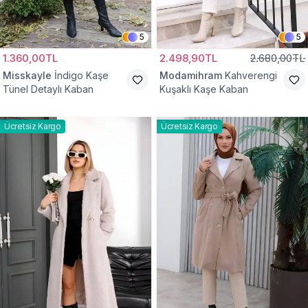
5
5
1.360,00TL
2.498,90TL
2.680,00TL
Misskayle
İndigo Kaşe
Modamihram
Kahverengi
Tünel Detaylı Kaban
Kuşaklı Kaşe Kaban
Ücretsiz Kargo
Ücretsiz Kargo