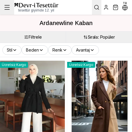
TR
tesettür giyimde 12. yıl
Ardanewline Kaban
Filtrele
Sırala: Popüler
Stil
Beden
Renk
Avantaj
Ücretsiz Kargo
Ücretsiz Kargo