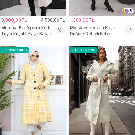
5
3.900,00TL
4.500,00TL
1.360,00TL
Milamia
Bej Alpaka Kürk
Misskayle
Vizon Kaşe
Tüylü Kuşaklı Kaşe Kaban
Düğme Detaylı Kaban
Ücretsiz Kargo
Ücretsiz Kargo