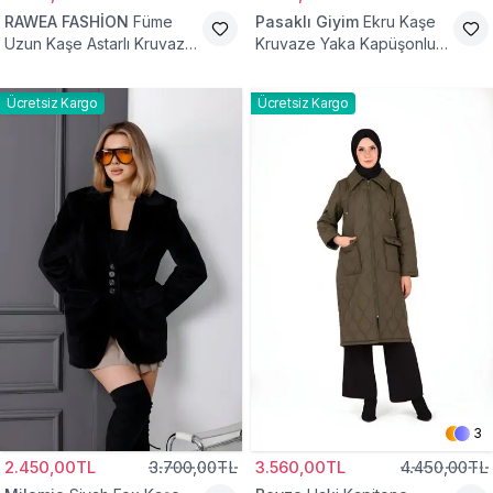
RAWEA FASHİON
Füme
Pasaklı Giyim
Ekru Kaşe
Uzun Kaşe Astarlı Kruvaze
Kruvaze Yaka Kapüşonlu
Yaka Tesettür Kaban
Tesettür Kaban
Ücretsiz Kargo
Ücretsiz Kargo
3
2.450,00TL
3.700,00TL
3.560,00TL
4.450,00TL