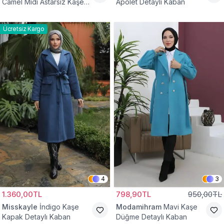
Camel Midi Astarsız Kaşe
Apolet Detaylı Kaban
Tesettür Kaban
Ücretsiz Kargo
4
3
1.360,00TL
798,90TL
950,00TL
Misskayle
İndigo Kaşe
Modamihram
Mavi Kaşe
Kapak Detaylı Kaban
Düğme Detaylı Kaban