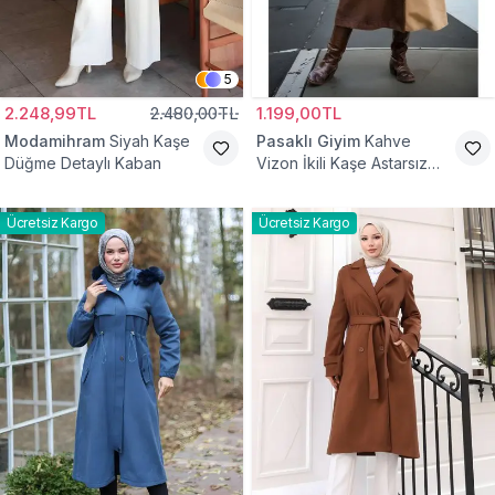
5
2.248,99TL
2.480,00TL
1.199,00TL
Modamihram
Siyah Kaşe
Pasaklı Giyim
Kahve
Düğme Detaylı Kaban
Vizon İkili Kaşe Astarsız
Tesettür Kaban
Ücretsiz Kargo
Ücretsiz Kargo