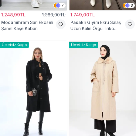
7
3
1.248,99TL
1.380,00TL
1.749,00TL
Modamihram
Sarı Ekoseli
Pasaklı Giyim
Ekru Salaş
Şanel Kaşe Kaban
Uzun Kalın Örgü Triko
Kaban
Ücretsiz Kargo
Ücretsiz Kargo