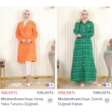
4
4
558,90TL
630,00TL
998,99TL
1.180,00TL
Modamihram
Kaşe Geniş
Modamihram
Kaşe Zümrüt
Yaka Turuncu Düğmeli
Düğmeli Kaban
Kaban