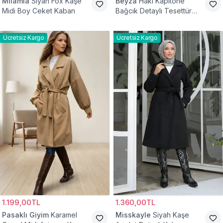
Milamia
Siyah Fox Kaşe
Beyza
Haki Kapitone
Midi Boy Ceket Kaban
Bağcık Detaylı Tesettür
Kaban
Ücretsiz Kargo
Ücretsiz Kargo
1.199,00TL
1.360,00TL
Pasaklı Giyim
Karamel
Misskayle
Siyah Kaşe