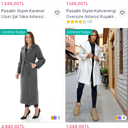
1.349,00TL
1.149,00TL
Pasaklı Giyim
Karamel
Pasaklı Giyim
Kahverengi
Uzun Şal Yaka Astarsız
Oversize Astarsız Kuşaklı
(
3
)
Kaşe Tesettür Kaban
Tesettür Kaban
Ücretsiz Kargo
Ücretsiz Kargo
2
4
4.840,63TL
1.349,00TL