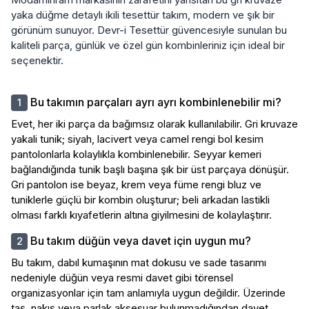
yaka düğme detaylı ikili tesettür takım, modern ve şık bir
görünüm sunuyor. Devr-i Tesettür güvencesiyle sunulan bu
kaliteli parça, günlük ve özel gün kombinleriniz için ideal bir
seçenektir.
Bu takımın parçaları ayrı ayrı kombinlenebilir mi?
Evet, her iki parça da bağımsız olarak kullanılabilir. Gri kruvaze
yakali tunik; siyah, lacivert veya camel rengi bol kesim
pantolonlarla kolaylıkla kombinlenebilir. Seyyar kemeri
bağlandığında tunik başlı başına şık bir üst parçaya dönüşür.
Gri pantolon ise beyaz, krem veya füme rengi bluz ve
tuniklerle güçlü bir kombin oluşturur; beli arkadan lastikli
olması farklı kıyafetlerin altına giyilmesini de kolaylaştırır.
Bu takım düğün veya davet için uygun mu?
Bu takım, dabıl kumaşının mat dokusu ve sade tasarımı
nedeniyle düğün veya resmi davet gibi törensel
organizasyonlar için tam anlamıyla uygun değildir. Üzerinde
taş, nakış veya parlak aksesuar bulunmadığından davet