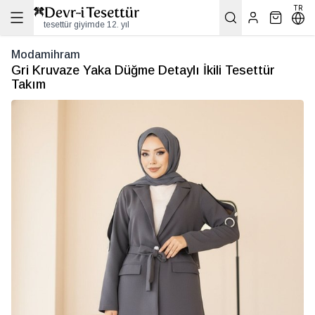
TR
tesettür giyimde 12. yıl
Modamihram
Gri Kruvaze Yaka Düğme Detaylı İkili Tesettür
Takım