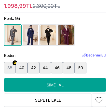
1.998,99TL
2.300,00TL
Renk
:
Gri
Beden
Bedenimi Bul
38
40
42
44
46
48
50
ŞIMDI AL
SEPETE EKLE