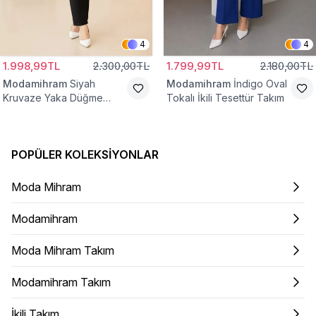
4
4
1.998,99TL
2.300,00TL
1.799,99TL
2.180,00TL
Modamihram
Siyah
Modamihram
İndigo Oval
Kruvaze Yaka Düğme
Tokalı İkili Tesettür Takım
Detaylı İkili Tesettür Takım
POPÜLER KOLEKSIYONLAR
Moda Mihram
Modamihram
Moda Mihram Takım
Modamihram Takım
İkili Takım