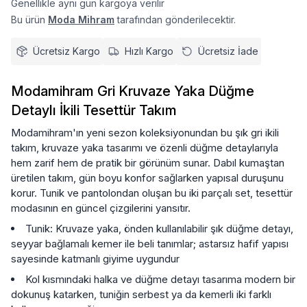
Genellikle aynı gün kargoya verilir
Bu ürün
Moda Mihram
tarafından gönderilecektir.
Ücretsiz Kargo
Hızlı Kargo
Ücretsiz İade
Modamihram Gri Kruvaze Yaka Düğme
Detaylı İkili Tesettür Takım
Modamihram'ın yeni sezon koleksiyonundan bu şık gri ikili
takım, kruvaze yaka tasarımı ve özenli düğme detaylarıyla
hem zarif hem de pratik bir görünüm sunar. Dabıl kumaştan
üretilen takım, gün boyu konfor sağlarken yapısal duruşunu
korur. Tunik ve pantolondan oluşan bu iki parçalı set, tesettür
modasının en güncel çizgilerini yansıtır.
Tunik: Kruvaze yaka, önden kullanılabilir şık düğme detayı,
seyyar bağlamalı kemer ile beli tanımlar; astarsız hafif yapısı
sayesinde katmanlı giyime uygundur
Kol kısmındaki halka ve düğme detayı tasarıma modern bir
dokunuş katarken, tuniğin serbest ya da kemerli iki farklı