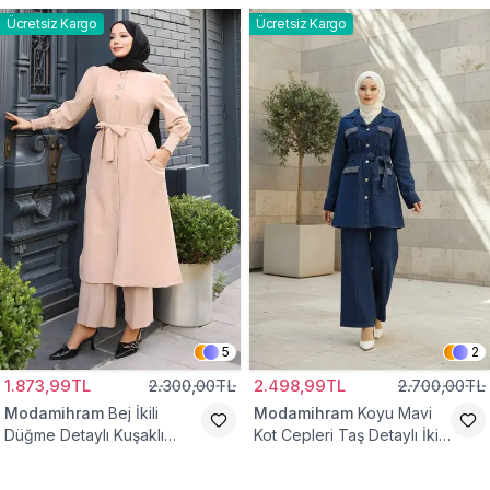
Ücretsiz Kargo
Ücretsiz Kargo
5
2
1.873,99TL
2.300,00TL
2.498,99TL
2.700,00TL
Modamihram
Bej İkili
Modamihram
Koyu Mavi
Düğme Detaylı Kuşaklı
Kot Cepleri Taş Detaylı İkili
Tesettür Takım
Tesettür Takım