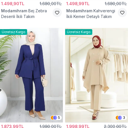
1.498,90TL
1.680,00TL
1.498,99TL
1.680,00TL
Modamihram
Bej Zebra
Modamihram
Kahverengi
Desenli İkili Takım
İkili Kemer Detaylı Takım
Ücretsiz Kargo
Ücretsiz Kargo
5
3
1.873,99TL
1.980,00TL
1.998,99TL
2.300,00TL