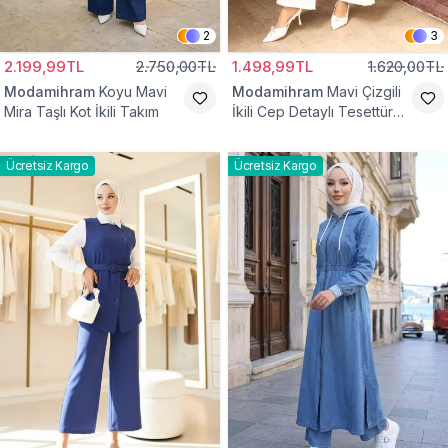
2
3
2.199,99TL
2.750,00TL
1.498,99TL
1.620,00TL
Modamihram
Koyu Mavi
Modamihram
Mavi Çizgili
Mira Taşlı Kot İkili Takım
İkili Cep Detaylı Tesettür
Takım
Ücretsiz Kargo
Ücretsiz Kargo