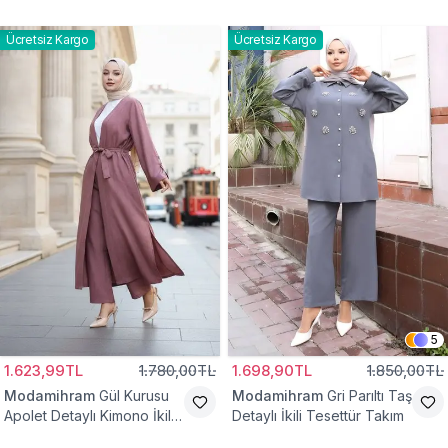
Takım
Ücretsiz Kargo
Ücretsiz Kargo
5
1.623,99TL
1.780,00TL
1.698,90TL
1.850,00TL
Modamihram
Gül Kurusu
Modamihram
Gri Parıltı Taş
Apolet Detaylı Kimono İkili
Detaylı İkili Tesettür Takım
Tesettür Takım