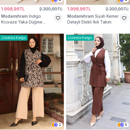
1.998,99TL
2.300,00TL
1.998,99TL
2.300,00TL
Modamihram
İndigo
Modamihram
Siyah Kemer
Kruvaze Yaka Düğme
Detaylı Etekli İkili Takım
Detaylı İkili Takım
Ücretsiz Kargo
Ücretsiz Kargo
2
5