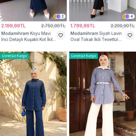
2
4
2.199,99TL
2.750,00TL
1.799,99TL
2.200,00TL
Modamihram
Koyu Mavi
Modamihram
Siyah Lavin
İnci Detaylı Kuşaklı Kot İkili
Oval Tokalı İkili Tesettür
Takım
Takım
Ücretsiz Kargo
Ücretsiz Kargo