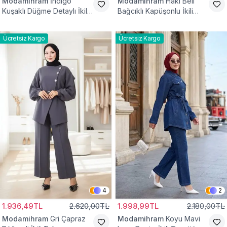
Modamihram
İndigo
Modamihram
Haki Beli
Kuşaklı Düğme Detaylı İkili
Bağcıklı Kapüşonlu İkili
Tesettür Takım
Tesettür Takım
Ücretsiz Kargo
Ücretsiz Kargo
4
2
1.936,49TL
2.620,00TL
1.998,99TL
2.180,00TL
Modamihram
Gri Çapraz
Modamihram
Koyu Mavi