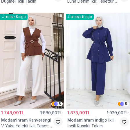
Düğmeli İkili Takım
Luna Denim İkili Tesettür
Takım
Ücretsiz Kargo
Ücretsiz Kargo
5
5
1.748,99TL
1.880,00TL
1.873,99TL
1.920,00TL
Modamihram
Kahverengi
Modamihram
İndigo İkili
V Yaka Yelekli İkili Tesettür
İncili Kuşaklı Takım