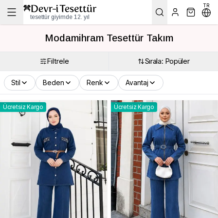
TR
tesettür giyimde 12. yıl
Modamihram Tesettür Takım
Filtrele
Sırala: Popüler
Stil
Beden
Renk
Avantaj
Ücretsiz Kargo
Ücretsiz Kargo