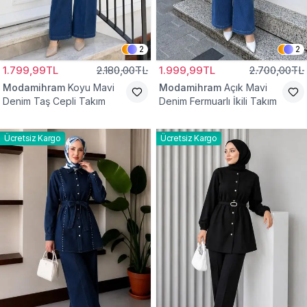
2
2
1.799,99TL
2.180,00TL
1.999,99TL
2.700,00TL
Modamihram
Koyu Mavi
Modamihram
Açık Mavi
Denim Taş Cepli Takım
Denim Fermuarlı İkili Takım
Ücretsiz Kargo
Ücretsiz Kargo