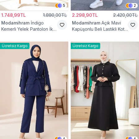
5
2
1.748,99TL
1.880,00TL
2.298,90TL
2.420,00TL
Modamihram
İndigo
Modamihram
Açık Mavi
Kemerli Yelek Pantolon İkili
Kapüşonlu Beli Lastikli Kot
Tesettür Takım
Tesettür Takım
Ücretsiz Kargo
Ücretsiz Kargo
4
4