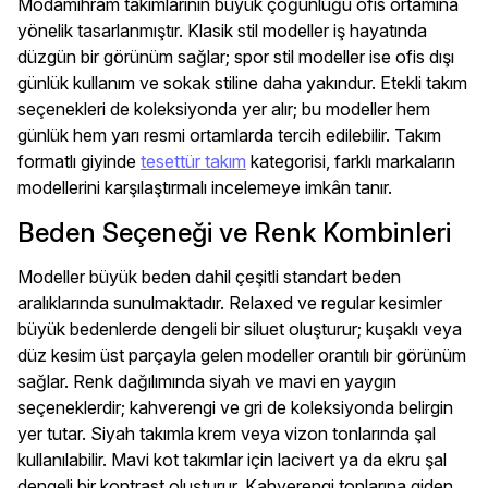
Modamihram takımlarının büyük çoğunluğu ofis ortamına
yönelik tasarlanmıştır. Klasik stil modeller iş hayatında
düzgün bir görünüm sağlar; spor stil modeller ise ofis dışı
günlük kullanım ve sokak stiline daha yakındur. Etekli takım
seçenekleri de koleksiyonda yer alır; bu modeller hem
günlük hem yarı resmi ortamlarda tercih edilebilir. Takım
formatlı giyinde
tesettür takım
kategorisi, farklı markaların
modellerini karşılaştırmalı incelemeye imkân tanır.
Beden Seçeneği ve Renk Kombinleri
Modeller büyük beden dahil çeşitli standart beden
aralıklarında sunulmaktadır. Relaxed ve regular kesimler
büyük bedenlerde dengeli bir siluet oluşturur; kuşaklı veya
düz kesim üst parçayla gelen modeller orantılı bir görünüm
sağlar. Renk dağılımında siyah ve mavi en yaygın
seçeneklerdir; kahverengi ve gri de koleksiyonda belirgin
yer tutar. Siyah takımla krem veya vizon tonlarında şal
kullanılabilir. Mavi kot takımlar için lacivert ya da ekru şal
dengeli bir kontrast oluşturur. Kahverengi tonlarına giden