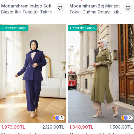
Modamihram
İndigo Soft
Modamihram
Bej Manşet
Blazer İkili Tesettür Takım
Tokalı Düğme Detaylı İkili
Takım
Ücretsiz Kargo
Ücretsiz Kargo
3
2
1.973,99TL
2.120,00TL
1.348,90TL
1.500,00TL