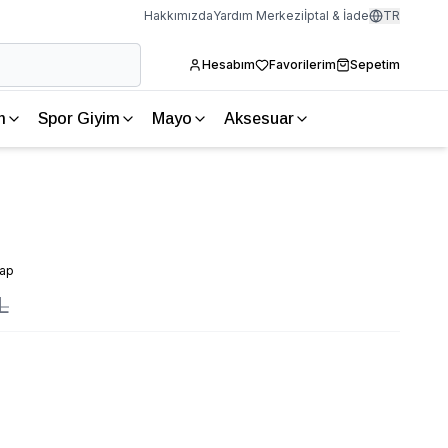
Hakkımızda
Yardım Merkezi
İptal & İade
TR
Hesabım
Favorilerim
Sepetim
m
Spor Giyim
Mayo
Aksesuar
vap
L