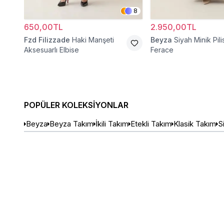
8
650,00TL
2.950,00TL
Fzd Filizzade
Haki Manşeti
Beyza
Siyah Minik Pili
Aksesuarlı Elbise
Ferace
POPÜLER KOLEKSIYONLAR
Beyza
Beyza Takım
İkili Takım
Etekli Takım
Klasik Takım
S