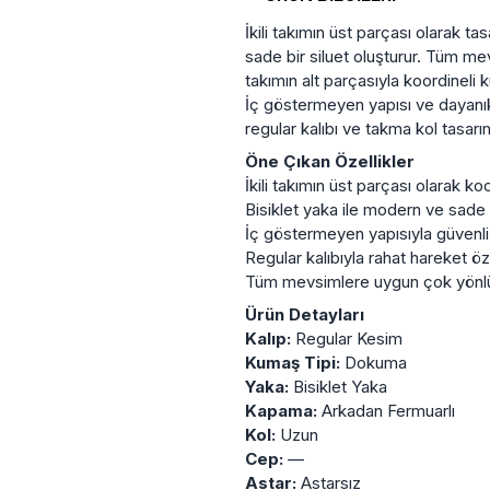
İkili takımın üst parçası olarak ta
sade bir siluet oluşturur. Tüm mev
takımın alt parçasıyla koordinel
İç göstermeyen yapısı ve dayanıkl
regular kalıbı ve takma kol tasar
Öne Çıkan Özellikler
İkili takımın üst parçası olarak 
Bisiklet yaka ile modern ve sade
İç göstermeyen yapısıyla güvenli
Regular kalıbıyla rahat hareket ö
Tüm mevsimlere uygun çok yönlü
Ürün Detayları
Kalıp:
Regular Kesim
Kumaş Tipi:
Dokuma
Yaka:
Bisiklet Yaka
Kapama:
Arkadan Fermuarlı
Kol:
Uzun
Cep:
—
Astar:
Astarsız