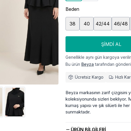
Beden
38
40
42/44
46/48
ŞIMDI AL
Genellikle aynı gün kargoya verilir
Bu ürün
Beyza
tarafından gönderil
Ücretsiz Kargo
Hızlı Ka
Beyza markasının zarif çizgisini ya
koleksiyonunda sizleri bekliyor. M
kumaş yapısı ve şık silüeti ile he
sunmaktadır.
ÜRÜN BILGILERI