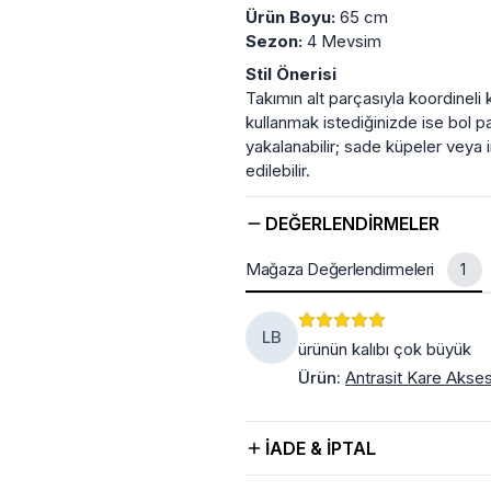
Ürün Boyu:
65 cm
Sezon:
4 Mevsim
Stil Önerisi
Takımın alt parçasıyla koordineli
kullanmak istediğinizde ise bol pa
yakalanabilir; sade küpeler veya in
edilebilir.
DEĞERLENDIRMELER
Mağaza Değerlendirmeleri
1
LB
ürünün kalıbı çok büyük
Ürün
:
Antrasit Kare Akses
İADE & İPTAL