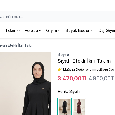
Takım
Ferace
Giyim
Büyük Beden
Dış Giyi
yah Etekli İkili Takım
Beyza
Siyah Etekli İkili Takım
1 Mağaza Değerlendirmesi
Soru Ce
3.470,00TL
4.960,00T
Renk
:
Siyah