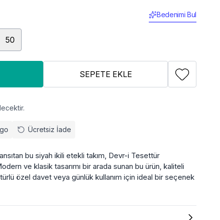
Bedenimi Bul
50
SEPETE EKLE
ecektir.
rgo
Ücretsiz İade
nsıtan bu siyah ikili etekli takım, Devr-i Tesettür
odern ve klasik tasarımı bir arada sunan bu ürün, kaliteli
r türlü özel davet veya günlük kullanım için ideal bir seçenek