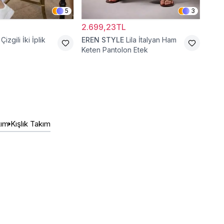
5
3
2.699,23TL
2.7
Çizgili İki İplik
EREN STYLE
Lila İtalyan Ham
Bey
Keten Pantolon Etek
kım
Kışlık Takım