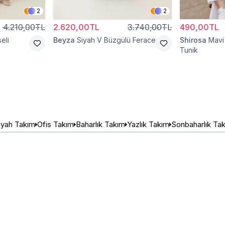
2
2
4.210,00TL
2.620,00TL
3.740,00TL
490,00TL
seli
Beyza
Siyah V Büzgülü Ferace
Shirosa
Mavi 
Tunik
iyah Takım
Ofis Takım
Baharlık Takım
Yazlık Takım
Sonbaharlık Ta