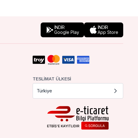
İNDİR
İNDİR
Google Play
App Store
TESLIMAT ÜLKESI
Türkiye