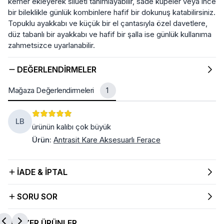
kemer ekleyerek silueti tanımlayabilir, sade küpeler veya ince
bir bileklikle günlük kombinlere hafif bir dokunuş katabilirsiniz.
Topuklu ayakkabı ve küçük bir el çantasıyla özel davetlere,
düz tabanlı bir ayakkabı ve hafif bir şalla ise günlük kullanıma
zahmetsizce uyarlanabilir.
DEĞERLENDIRMELER
Mağaza Değerlendirmeleri
1
LB
ürünün kalıbı çok büyük
Ürün
:
Antrasit Kare Aksesuarlı Ferace
İADE & İPTAL
SORU SOR
BENZER ÜRÜNLER