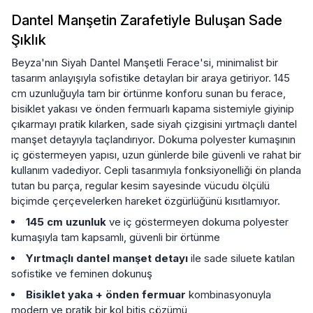
Dantel Manşetin Zarafetiyle Buluşan Sade
Şıklık
Beyza'nın Siyah Dantel Manşetli Ferace'si, minimalist bir
tasarım anlayışıyla sofistike detayları bir araya getiriyor. 145
cm uzunluğuyla tam bir örtünme konforu sunan bu ferace,
bisiklet yakası ve önden fermuarlı kapama sistemiyle giyinip
çıkarmayı pratik kılarken, sade siyah çizgisini yırtmaçlı dantel
manşet detayıyla taçlandırıyor. Dokuma polyester kumaşının
iç göstermeyen yapısı, uzun günlerde bile güvenli ve rahat bir
kullanım vadediyor. Cepli tasarımıyla fonksiyonelliği ön planda
tutan bu parça, regular kesim sayesinde vücudu ölçülü
biçimde çerçevelerken hareket özgürlüğünü kısıtlamıyor.
145 cm uzunluk
ve iç göstermeyen dokuma polyester
kumaşıyla tam kapsamlı, güvenli bir örtünme
Yırtmaçlı dantel manşet detayı
ile sade siluete katılan
sofistike ve feminen dokunuş
Bisiklet yaka + önden fermuar
kombinasyonuyla
modern ve pratik bir kol bitiş çözümü