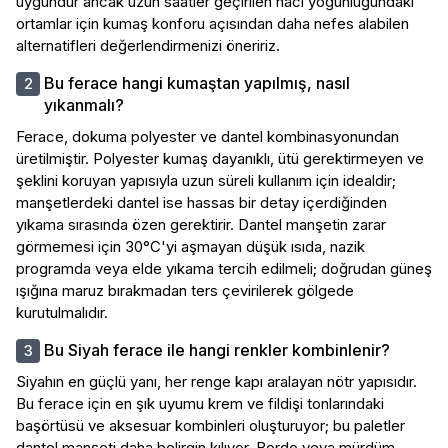
uygundur ancak uzun saatler geçirilen hacı yoğunluğundaki
ortamlar için kumaş konforu açısından daha nefes alabilen
alternatifleri değerlendirmenizi öneririz.
Bu ferace hangi kumaştan yapılmış, nasıl
yıkanmalı?
Ferace, dokuma polyester ve dantel kombinasyonundan
üretilmiştir. Polyester kumaş dayanıklı, ütü gerektirmeyen ve
şeklini koruyan yapısıyla uzun süreli kullanım için idealdir;
manşetlerdeki dantel ise hassas bir detay içerdiğinden
yıkama sırasında özen gerektirir. Dantel manşetin zarar
görmemesi için 30°C'yi aşmayan düşük ısıda, nazik
programda veya elde yıkama tercih edilmeli; doğrudan güneş
ışığına maruz bırakmadan ters çevirilerek gölgede
kurutulmalıdır.
Bu Siyah ferace ile hangi renkler kombinlenir?
Siyahın en güçlü yanı, her renge kapı aralayan nötr yapısıdır.
Bu ferace için en şık uyumu krem ve fildişi tonlarındaki
başörtüsü ve aksesuar kombinleri oluşturuyor; bu paletler
dantel manşeti daha belirgin kılıyor. Bordo veya mürdüm