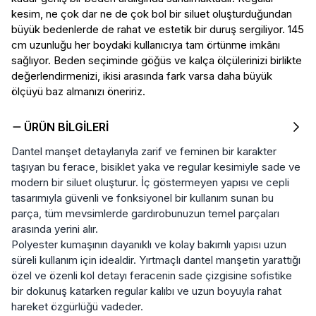
kesim, ne çok dar ne de çok bol bir siluet oluşturduğundan
büyük bedenlerde de rahat ve estetik bir duruş sergiliyor. 145
cm uzunluğu her boydaki kullanıcıya tam örtünme imkânı
sağlıyor. Beden seçiminde göğüs ve kalça ölçülerinizi birlikte
değerlendirmenizi, ikisi arasında fark varsa daha büyük
ölçüyü baz almanızı öneririz.
ÜRÜN BILGILERI
Dantel manşet detaylarıyla zarif ve feminen bir karakter
taşıyan bu ferace, bisiklet yaka ve regular kesimiyle sade ve
modern bir siluet oluşturur. İç göstermeyen yapısı ve cepli
tasarımıyla güvenli ve fonksiyonel bir kullanım sunan bu
parça, tüm mevsimlerde gardırobunuzun temel parçaları
arasında yerini alır.
Polyester kumaşının dayanıklı ve kolay bakımlı yapısı uzun
süreli kullanım için idealdir. Yırtmaçlı dantel manşetin yarattığı
özel ve özenli kol detayı feracenin sade çizgisine sofistike
bir dokunuş katarken regular kalıbı ve uzun boyuyla rahat
hareket özgürlüğü vadeder.