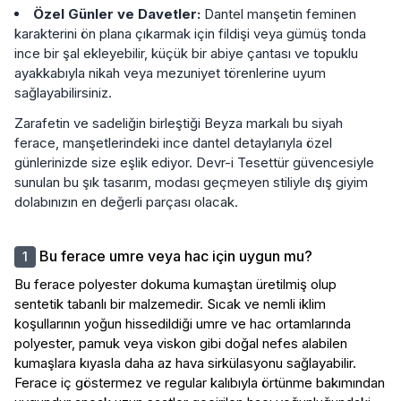
Özel Günler ve Davetler:
Dantel manşetin feminen
karakterini ön plana çıkarmak için fildişi veya gümüş tonda
ince bir şal ekleyebilir, küçük bir abiye çantası ve topuklu
ayakkabıyla nikah veya mezuniyet törenlerine uyum
sağlayabilirsiniz.
Zarafetin ve sadeliğin birleştiği Beyza markalı bu siyah
ferace, manşetlerindeki ince dantel detaylarıyla özel
günlerinizde size eşlik ediyor. Devr-i Tesettür güvencesiyle
sunulan bu şık tasarım, modası geçmeyen stiliyle dış giyim
dolabınızın en değerli parçası olacak.
Bu ferace umre veya hac için uygun mu?
Bu ferace polyester dokuma kumaştan üretilmiş olup
sentetik tabanlı bir malzemedir. Sıcak ve nemli iklim
koşullarının yoğun hissedildiği umre ve hac ortamlarında
polyester, pamuk veya viskon gibi doğal nefes alabilen
kumaşlara kıyasla daha az hava sirkülasyonu sağlayabilir.
Ferace iç göstermez ve regular kalıbıyla örtünme bakımından