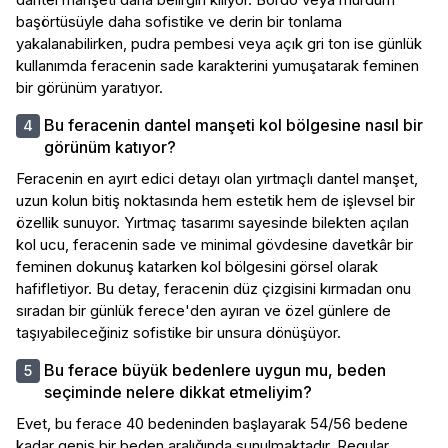
başörtüsüyle daha sofistike ve derin bir tonlama
yakalanabilirken, pudra pembesi veya açık gri ton ise günlük
kullanımda feracenin sade karakterini yumuşatarak feminen
bir görünüm yaratıyor.
Bu feracenin dantel manşeti kol bölgesine nasıl bir
görünüm katıyor?
Feracenin en ayırt edici detayı olan yırtmaçlı dantel manşet,
uzun kolun bitiş noktasında hem estetik hem de işlevsel bir
özellik sunuyor. Yırtmaç tasarımı sayesinde bilekten açılan
kol ucu, feracenin sade ve minimal gövdesine davetkâr bir
feminen dokunuş katarken kol bölgesini görsel olarak
hafifletiyor. Bu detay, feracenin düz çizgisini kırmadan onu
sıradan bir günlük ferece'den ayıran ve özel günlere de
taşıyabileceğiniz sofistike bir unsura dönüşüyor.
Bu ferace büyük bedenlere uygun mu, beden
seçiminde nelere dikkat etmeliyim?
Evet, bu ferace 40 bedeninden başlayarak 54/56 bedene
kadar geniş bir beden aralığında sunulmaktadır. Regular