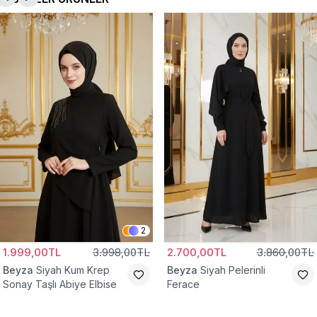
2
1.999,00TL
3.998,00TL
2.700,00TL
3.860,00TL
Beyza
Siyah Kum Krep
Beyza
Siyah Pelerinli
Sonay Taşlı Abiye Elbise
Ferace