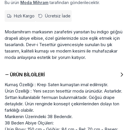
Bu ürün
Moda Mihram
tarafından gönderilecektir.
Hızlı Kargo
Ücretsiz İade
Modamihram markasının zarafetini yansıtan bu indigo göğsü
drapeli abiye elbise, özel günlerinizde size eşlik etmek için
tasarlandı. Devr-i Tesettür güvencesiyle sunulan bu şık
tasarım, kaliteli kumaşı ve modern kesimi ile muhafazakar
moda anlayışına estetik bir yorum katıyor.
ÜRÜN BILGILERI
Kumaş Özelliği : Krep Saten kumaştan imal edilmiştir.
Ürün Özelliği : Yeni sezon tesettür moda ürünüdür. Astarlıdır.
Sırttan kullanılabilir fermuarı bulunmaktadır. Göğsü drape
detaylıdır. Ürün renginde konsept çekimlerinden dolayı ton
farklılığı olabilir.
Mankenin Üzerindeki 38 Bedendir.
38 Beden Abiye Ölçüleri:
Ürün Boyu: 150 cm - Göğüs: 84 cm - Bel: 70 cm - Basen: