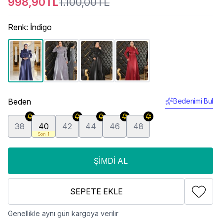
998,90TL
1.100,00TL
Renk
:
İndigo
Beden
Bedenimi Bul
38
40
42
44
46
48
Son 1
ŞIMDI AL
SEPETE EKLE
Genellikle aynı gün kargoya verilir