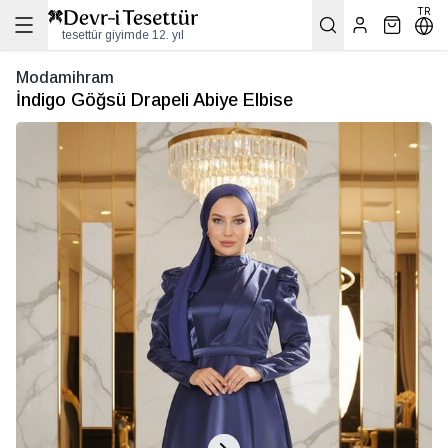
TR
tesettür giyimde 12. yıl
Modamihram
İndigo Göğsü Drapeli Abiye Elbise