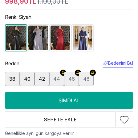
998,90TL
1.100,00TL
Renk
:
Siyah
Beden
Bedenimi Bul
38
40
42
44
46
48
ŞIMDI AL
SEPETE EKLE
Genellikle aynı gün kargoya verilir