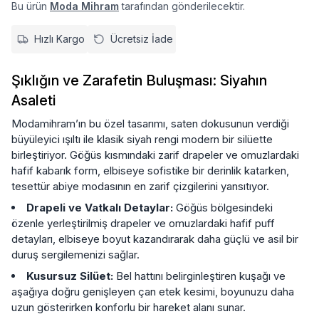
Bu ürün
Moda Mihram
tarafından gönderilecektir.
Hızlı Kargo
Ücretsiz İade
Şıklığın ve Zarafetin Buluşması: Siyahın
Asaleti
Modamihram’ın bu özel tasarımı, saten dokusunun verdiği
büyüleyici ışıltı ile klasik siyah rengi modern bir silüette
birleştiriyor. Göğüs kısmındaki zarif drapeler ve omuzlardaki
hafif kabarık form, elbiseye sofistike bir derinlik katarken,
tesettür abiye modasının en zarif çizgilerini yansıtıyor.
Drapeli ve Vatkalı Detaylar:
Göğüs bölgesindeki
özenle yerleştirilmiş drapeler ve omuzlardaki hafif puff
detayları, elbiseye boyut kazandırarak daha güçlü ve asil bir
duruş sergilemenizi sağlar.
Kusursuz Silüet:
Bel hattını belirginleştiren kuşağı ve
aşağıya doğru genişleyen çan etek kesimi, boyunuzu daha
uzun gösterirken konforlu bir hareket alanı sunar.