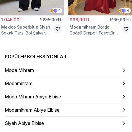
4
4
1.045,00TL
1.235,00TL
998,90TL
1.100,00TL
Mexico Superblue
Siyah
Modamihram
Bordo
Sokak Tarzı Bol Şalvar
Göğsü Drapeli Tesettür
Pantolon
Abiye Elbise
POPÜLER KOLEKSIYONLAR
Moda Mihram
Modamihram
Moda Mihram Abiye Elbise
Modamihram Abiye Elbise
Siyah Abiye Elbise