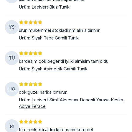
Ürün
:
Lacivert Bluz Tunik
YŞ
urun mukemmel stokladimm alin aldirinnn
Ürün
:
Siyah Taba Garnili Tunik
TU
kardesim cok begendi iyi ki almisim tam oldu
Ürün
:
Siyah Asimetrik Garnili Tunik
HO
cok guzel harika bir urun
Ürün
:
Lacivert Simli Aksesuar Desenli Yarasa Kesim
Abiye Ferace
RI
tum renkletti aldm kumas mukemmel