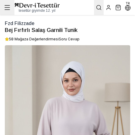
TR
tesettür giyimde 12. yıl
Fzd Filizzade
Bej Fırfırlı Salaş Garnili Tunik
58 Mağaza Değerlendirmesi
Soru Cevap