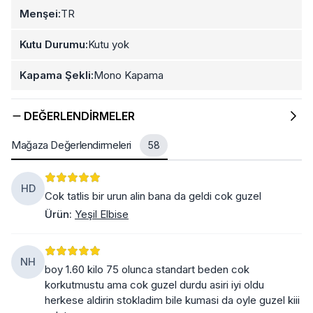
Menşei:
TR
Kutu Durumu:
Kutu yok
Kapama Şekli:
Mono Kapama
DEĞERLENDIRMELER
Mağaza Değerlendirmeleri
58
HD
Cok tatlis bir urun alin bana da geldi cok guzel
Ürün
:
Yeşil Elbise
NH
boy 1.60 kilo 75 olunca standart beden cok
korkutmustu ama cok guzel durdu asiri iyi oldu
herkese aldirin stokladim bile kumasi da oyle guzel kiii