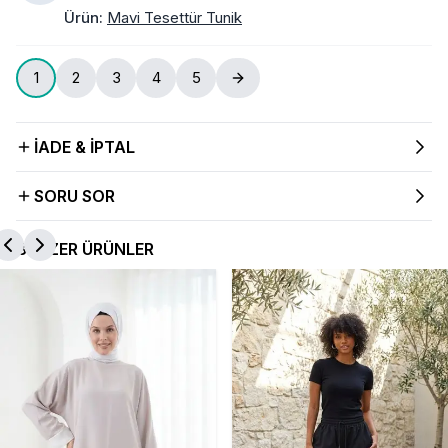
Ürün
:
Mavi Tesettür Tunik
1
2
3
4
5
İADE & İPTAL
SORU SOR
BENZER ÜRÜNLER