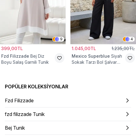
9
4
399,00TL
1.045,00TL
1.235,00TL
Fzd Filizzade
Bej Diz
Mexico Superblue
Siyah
Boyu Salaş Garnili Tunik
Sokak Tarzı Bol Şalvar
Pantolon
POPÜLER KOLEKSIYONLAR
Fzd Filizzade
fzd filizzade Tunik
Bej Tunik