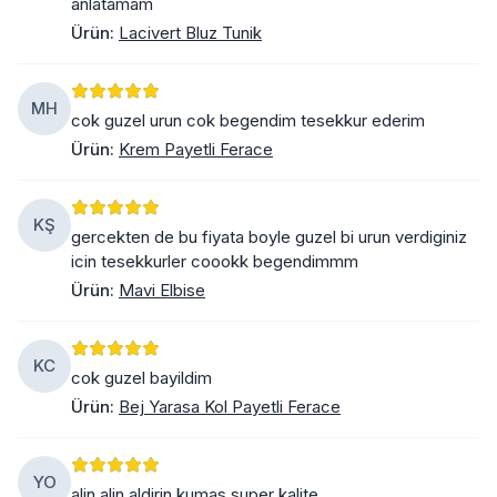
anlatamam
Ürün
:
Lacivert Bluz Tunik
MH
cok guzel urun cok begendim tesekkur ederim
Ürün
:
Krem Payetli Ferace
KŞ
gercekten de bu fiyata boyle guzel bi urun verdiginiz
icin tesekkurler coookk begendimmm
Ürün
:
Mavi Elbise
KC
cok guzel bayildim
Ürün
:
Bej Yarasa Kol Payetli Ferace
YO
alin alin aldirin kumas super kalite