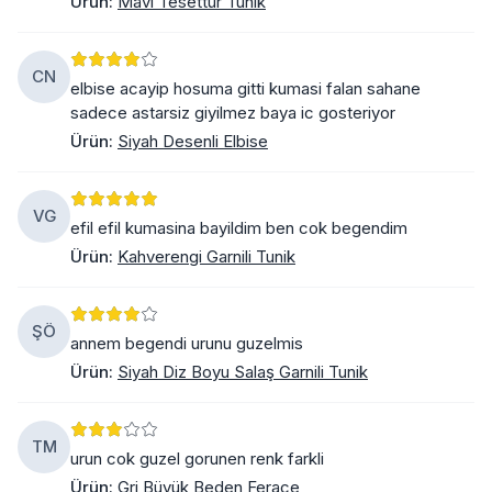
Ürün
:
Mavi Tesettür Tunik
CN
elbise acayip hosuma gitti kumasi falan sahane
sadece astarsiz giyilmez baya ic gosteriyor
Ürün
:
Siyah Desenli Elbise
VG
efil efil kumasina bayildim ben cok begendim
Ürün
:
Kahverengi Garnili Tunik
ŞÖ
annem begendi urunu guzelmis
Ürün
:
Siyah Diz Boyu Salaş Garnili Tunik
TM
urun cok guzel gorunen renk farkli
Ürün
:
Gri Büyük Beden Ferace