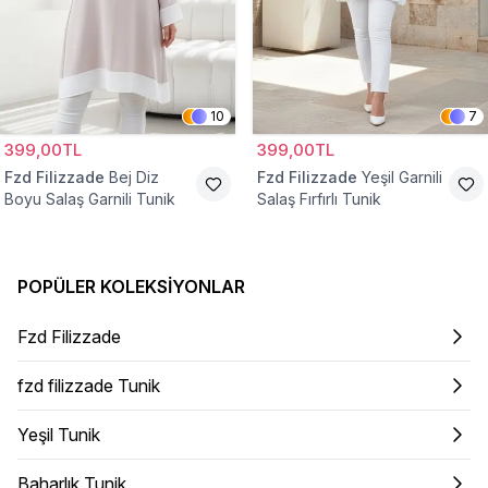
10
7
399,00TL
399,00TL
Fzd Filizzade
Bej Diz
Fzd Filizzade
Yeşil Garnili
Boyu Salaş Garnili Tunik
Salaş Fırfırlı Tunik
POPÜLER KOLEKSIYONLAR
Fzd Filizzade
fzd filizzade Tunik
Yeşil Tunik
Baharlık Tunik