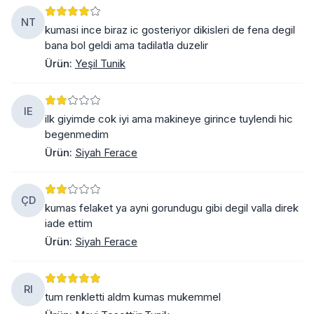
NT
kumasi ince biraz ic gosteriyor dikisleri de fena degil
bana bol geldi ama tadilatla duzelir
Ürün
:
Yeşil Tunik
IE
ilk giyimde cok iyi ama makineye girince tuylendi hic
begenmedim
Ürün
:
Siyah Ferace
ÇD
kumas felaket ya ayni gorundugu gibi degil valla direk
iade ettim
Ürün
:
Siyah Ferace
RI
tum renkletti aldm kumas mukemmel