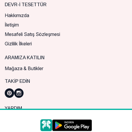
DEVR-I TESETTÜR
Hakkımızda
İletişim
Mesafeli Satış Sözleşmesi
Gizlilik İlkeleri
ARAMIZA KATILIN
Mağaza & Butikler
TAKIP EDIN
YARDIM
Sık Sorulan Sorular
Nasıl Sipariş Verebilirim?
Daha iyi bir alışveriş deneyimi için çerezleri