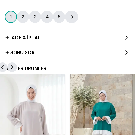
1
2
3
4
5
İADE & İPTAL
SORU SOR
BENZER ÜRÜNLER