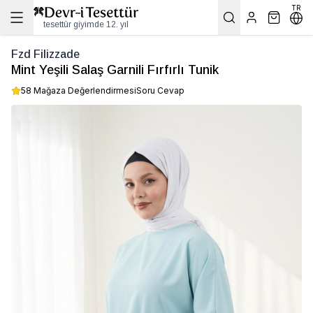
TR
tesettür giyimde 12. yıl
Fzd Filizzade
Mint Yeşili Salaş Garnili Fırfırlı Tunik
58 Mağaza Değerlendirmesi
Soru Cevap