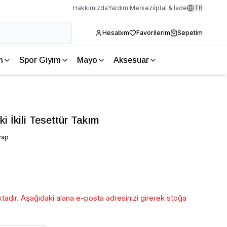
Hakkımızda
Yardım Merkezi
İptal & İade
TR
Hesabım
Favorilerim
Sepetim
m
Spor Giyim
Mayo
Aksesuar
i İkili Tesettür Takım
vap
adır. Aşağıdaki alana e-posta adresinizi girerek stoğa