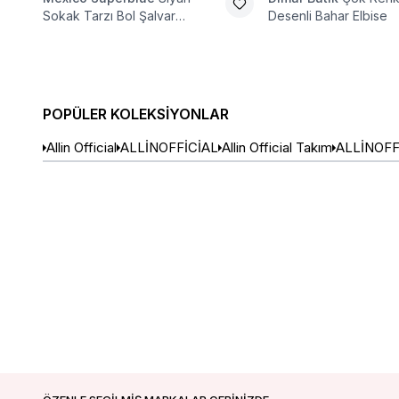
Sokak Tarzı Bol Şalvar
Desenli Bahar Elbise
Pantolon
POPÜLER KOLEKSIYONLAR
Allin Official
ALLİNOFFİCİAL
Allin Official Takım
ALLİNOFF