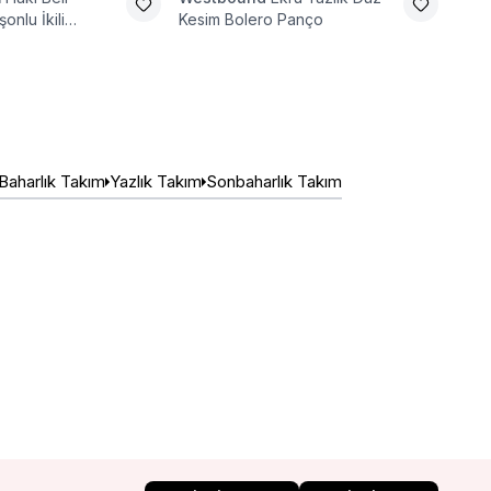
onlu İkili
Kesim Bolero Panço
Paça
ım
Baharlık Takım
Yazlık Takım
Sonbaharlık Takım