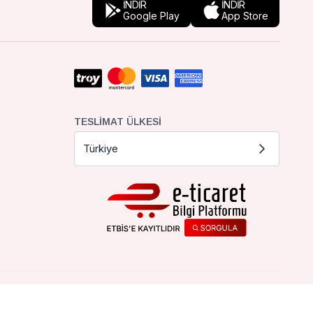
İNDİR
İNDİR
Google Play
App Store
TESLIMAT ÜLKESI
Türkiye
Çerez Tercihleri
Çerez Politikası