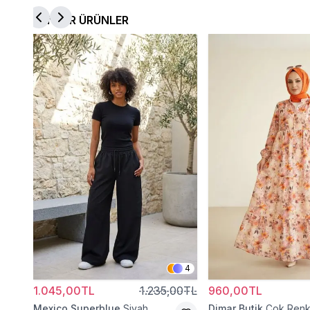
BENZER ÜRÜNLER
4
1.045,00TL
1.235,00TL
960,00TL
Mexico Superblue
Siyah
Dimar Butik
Çok Renkl