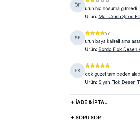
ÖF
urun hic hosuma gitmedi
Ürün
:
Mor Crush Şifon El
SF
urun baya kaliteli ama ast
Ürün
:
Bordo Flok Desen K
PK
cok guzel tam beden alabil
Ürün
:
Siyah Flok Desen Tü
İADE & İPTAL
SORU SOR