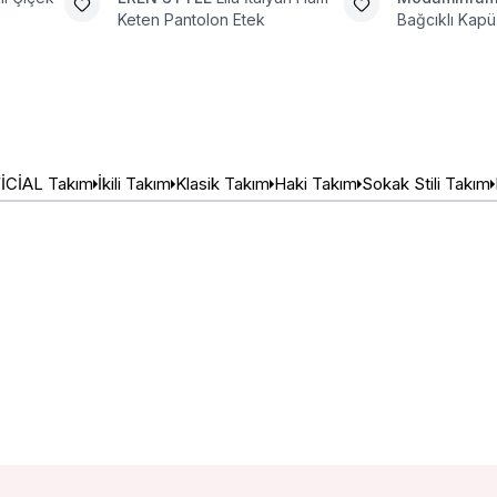
Keten Pantolon Etek
Bağcıklı Kapüş
Tesettür Tak
İCİAL Takım
İkili Takım
Klasik Takım
Haki Takım
Sokak Stili Takım