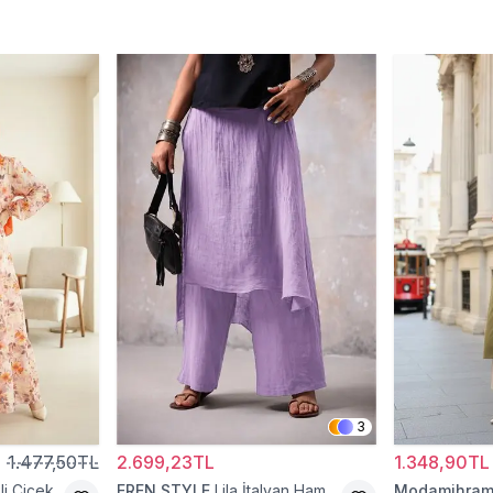
3
1.477,50TL
2.699,23TL
1.348,90TL
i Çiçek
EREN STYLE
Lila İtalyan Ham
Modamihra