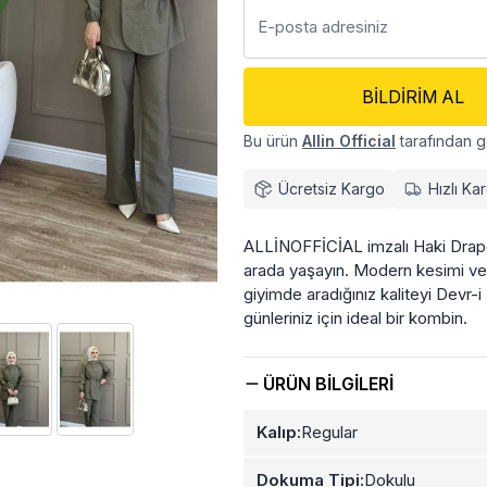
BILDIRIM AL
Bu ürün
Allin Official
tarafından g
Ücretsiz Kargo
Hızlı Ka
ALLİNOFFİCİAL imzalı Haki Drapeli 
arada yaşayın. Modern kesimi ve ö
giyimde aradığınız kaliteyi Devr-i
günleriniz için ideal bir kombin.
ÜRÜN BILGILERI
Kalıp:
Regular
Dokuma Tipi:
Dokulu