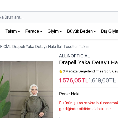
Takım
Ferace
Giyim
Büyük Beden
Dış Giyi
İCİAL Drapeli Yaka Detaylı Haki İkili Tesettür Takım
ALLİNOFFİCİAL
Drapeli Yaka Detaylı Hak
3 Mağaza Değerlendirmesi
Soru Ce
1.576,05TL
1.619,00TL
Renk
:
Haki
Bu ürün şu an stokta bulunmamakt
geldiğinde bildirim alabilirsiniz.