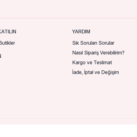
ATILIN
YARDIM
utikler
Sık Sorulan Sorular
Nasıl Sipariş Verebilirim?
N
Kargo ve Teslimat
İade, İptal ve Değişim
esinizi girerek stoğa geldiğinde bildirim alabilirsiniz.