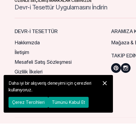
ÖZENLE SEÇİLMİŞ MARKALAR CEBİNİZDE
Devr-i Tesettür Uygulamasını İndirin
DEVR-I TESETTÜR
ARAMIZA K
Hakkımızda
Mağaza & B
İletişim
TAKIP EDI
Mesafeli Satış Sözleşmesi
Gizlilik İlkeleri
Daha iyi bir alışveriş deneyimi için çerezleri
kullanıyoruz.
Çerez Tercihleri
Tümünü Kabul Et
© 2026 Devr-i Tesettür -
Her Hakkı Saklıdır
Bu ürün şu an stokta bulunmamaktadır. Aşağıdaki alana e-posta adr