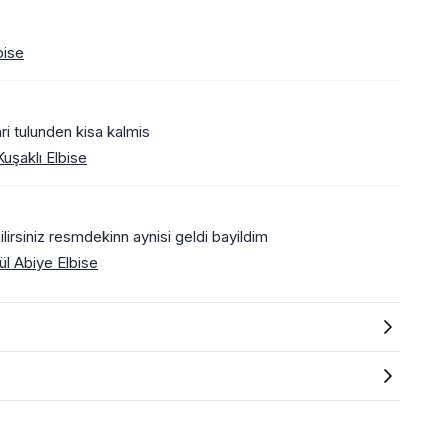
bise
ari tulunden kisa kalmis
uşaklı Elbise
irsiniz resmdekinn aynisi geldi bayildim
l Abiye Elbise