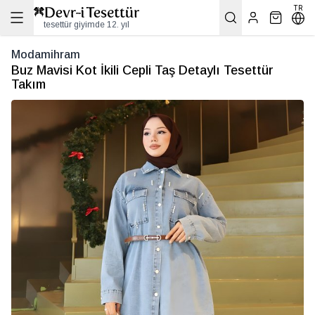
TR
tesettür giyimde 12. yıl
Modamihram
Buz Mavisi Kot İkili Cepli Taş Detaylı Tesettür
Takım