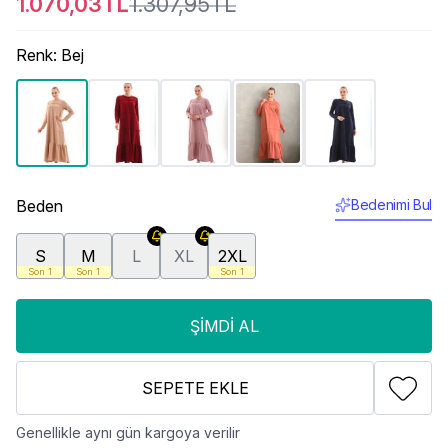
1.070,03TL
1.307,95TL
Renk
:
Bej
Beden
Bedenimi Bul
S
M
L
XL
2XL
Son 1
Son 1
Son 1
ŞIMDI AL
SEPETE EKLE
Genellikle aynı gün kargoya verilir