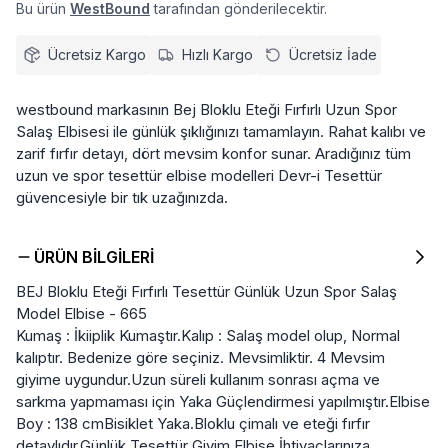
Bu ürün
WestBound
tarafından gönderilecektir.
Ücretsiz Kargo
Hızlı Kargo
Ücretsiz İade
westbound markasının Bej Bloklu Eteği Fırfırlı Uzun Spor
Salaş Elbisesi ile günlük şıklığınızı tamamlayın. Rahat kalıbı ve
zarif fırfır detayı, dört mevsim konfor sunar. Aradığınız tüm
uzun ve spor tesettür elbise modelleri Devr-i Tesettür
güvencesiyle bir tık uzağınızda.
ÜRÜN BILGILERI
BEJ Bloklu Eteği Fırfırlı Tesettür Günlük Uzun Spor Salaş
Model Elbise - 665
Kumaş : İkiiplik Kumaştır.Kalıp : Salaş model olup, Normal
kalıptır. Bedenize göre seçiniz. Mevsimliktir. 4 Mevsim
giyime uygundur.Uzun süreli kullanım sonrası açma ve
sarkma yapmaması için Yaka Güçlendirmesi yapılmıştır.Elbise
Boy : 138 cmBisiklet Yaka.Bloklu çimalı ve eteği fırfır
detaylıdır.Günlük Tesettür Giyim Elbise İhtiyaçlarınıza