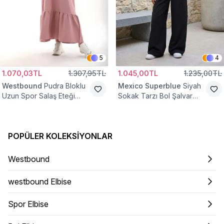
5
4
1.070,03TL
1.307,95TL
1.045,00TL
1.235,00TL
Westbound
Pudra Bloklu
Mexico Superblue
Siyah
Uzun Spor Salaş Eteği
Sokak Tarzı Bol Şalvar
Fırfırlı Tesettür Elbise
Pantolon
POPÜLER KOLEKSIYONLAR
Westbound
westbound Elbise
Spor Elbise