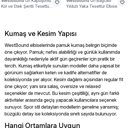
Westbound
Gri Kapüşonlu
Westbound
Gri Bağcıklı
Kol ve Etek Şeritli Tesettür
Yıldızlı Yaka Tesettür Elbise
Elbise
Kumaş ve Kesim Yapısı
WestBound elbiselerinde pamuk kumaş belirgin biçimde
öne çıkıyor. Pamuk; nefes alabilirliği ve günlük kullanımda
dayanıklılığı nedeniyle aktif gün geçirenler için pratik bir
tercih. Kumaş etiketiyle sunulan modeller daha yapısal bir
görünüm sağlarken keten ve kadife alternatifler de
koleksiyonda yer alıyor. Kesim dağılımı açısından regular fit
öne çıkıyor; yanı sıra salaş, oversize ve relaxed
seçenekler de mevcut. Bu kesim çeşitliliği, aynı gün farklı
aktiviteler arasında geçiş yapacak kullanıcılara seçenek
sunuyor. Spor stil detayları modellerin geneline yansımış;
büzgülü detay ise koleksiyonda sınırlı sayıda bulunuyor.
Hangi Ortamlara Uygun