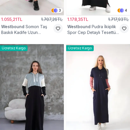
3
4
1.055,21TL
1.707,26TL
1.178,35TL
1.717,93TL
Westbound
Somon Taş
Westbound
Pudra İkiiplik
Baskılı Kadife Uzun
Spor Cep Detaylı Tesettür
Kanguru Cep Tesettür
Elbise
Elbise
Ücretsiz Kargo
Ücretsiz Kargo