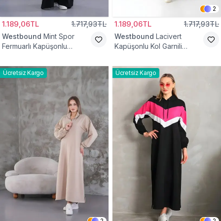
2
1.189,06TL
1.717,93TL
1.189,06TL
1.717,93TL
Westbound
Mint Spor
Westbound
Lacivert
Fermuarlı Kapüşonlu
Kapüşonlu Kol Garnili
Tesettür Elbise
Tesettür Elbise
Ücretsiz Kargo
Ücretsiz Kargo
2
2