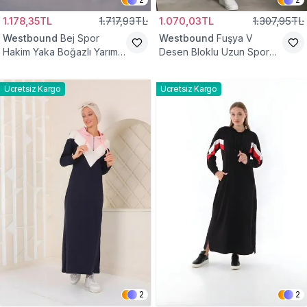
1.178,35TL
1.717,93TL
1.070,03TL
1.307,95TL
Westbound
Bej Spor
Westbound
Fuşya V
Hakim Yaka Boğazlı Yarım
Desen Bloklu Uzun Spor
Fermuar Tesettür Elbise
Tesettür Elbise
Ücretsiz Kargo
Ücretsiz Kargo
2
2