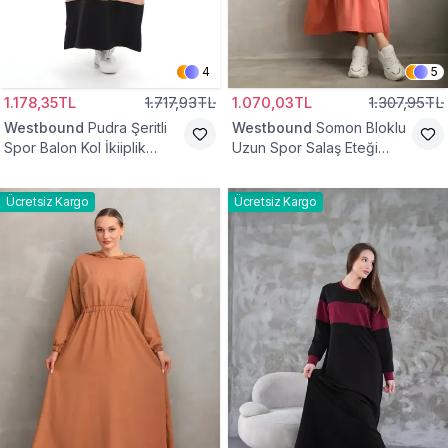
4
5
1.178,35TL
1.717,93TL
1.070,03TL
1.307,95TL
Westbound
Pudra Şeritli
Westbound
Somon Bloklu
Spor Balon Kol İkiiplik
Uzun Spor Salaş Eteği
Tesettür Elbise
Fırfırlı Tesettür Elbise
Ücretsiz Kargo
Ücretsiz Kargo