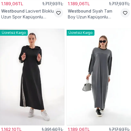
1.189,06TL
1.717,93TL
1.189,06TL
1.717,93TL
Westbound
Lacivert Bloklu
Westbound
Siyah Tam
Uzun Spor Kapüşonlu
Boy Uzun Kapüşonlu
Tesettür Elbise
Tesettür Elbise
Ücretsiz Kargo
Ücretsiz Kargo
1.162,10TL
1.391,60TL
1.189,06TL
1.717,93TL