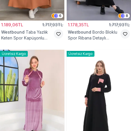
6
8
1.189,06TL
1.717,93TL
1.178,35TL
1.717,93TL
Westbound
Taba Yazlık
Westbound
Bordo Bloklu
Keten Spor Kapüşonlu
Spor Ribana Detaylı
Belden Büzgülü Cepli
Tesettür Elbise
Tesettür Elbise
Ücretsiz Kargo
Ücretsiz Kargo