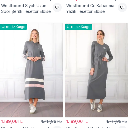
Westbound
Siyah Uzun
Westbound
Gri Kabartma
Spor Şeritli Tesettür Elbise
Yazılı Tesettür Elbise
Ücretsiz Kargo
Ücretsiz Kargo
1.189,06TL
1.717,93TL
1.189,06TL
1.717,93TL