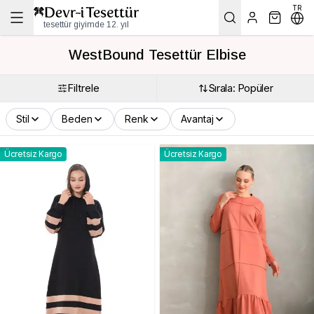
TR
tesettür giyimde 12. yıl
WestBound Tesettür Elbise
Filtrele
Sırala: Popüler
Stil
Beden
Renk
Avantaj
Ücretsiz Kargo
Ücretsiz Kargo