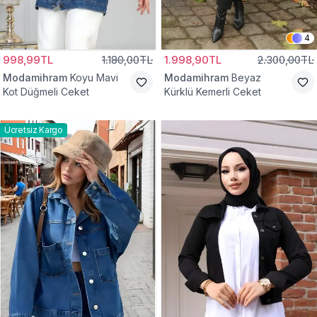
4
998,99TL
1.180,00TL
1.998,90TL
2.300,00TL
Modamihram
Koyu Mavi
Modamihram
Beyaz
Kot Düğmeli Ceket
Kürklü Kemerli Ceket
Ücretsiz Kargo