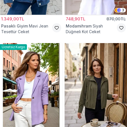
3
1.349,00TL
748,90TL
870,00TL
Pasaklı Giyim
Mavi Jean
Modamihram
Siyah
Tesettür Ceket
Düğmeli Kot Ceket
Ücretsiz Kargo