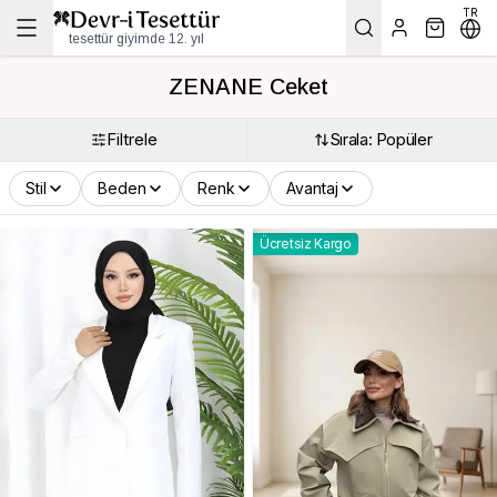
TR
tesettür giyimde 12. yıl
ZENANE Ceket
Filtrele
Sırala: Popüler
Stil
Beden
Renk
Avantaj
Ücretsiz Kargo