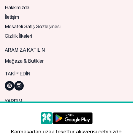
Hakkımızda
İletişim
Mesafeli Satış Sözleşmesi
Gizlilik İlkeleri
ARAMIZA KATILIN
Mağaza & Butikler
TAKIP EDIN
YARDIM
Sık Sorulan Sorular
Nasıl Sipariş Verebilirim?
Daha iyi bir alışveriş deneyimi için çerezleri
kullanıyoruz.
Kargo ve Teslimat
Karmaşadan uzak tesettür alışverişi cebinizde.