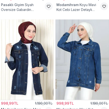
Pasaklı Giyim
Siyah
Modamihram
Koyu Mavi
Oversize Gabardin
Kot Cebi Lazer Detaylı
Tesettür Ceket
Ceket
998,99TL
1.180,00TL
998,99TL
1.180,00TL