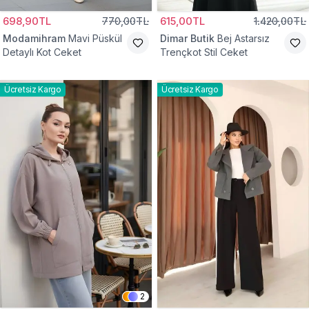
698,90TL
770,00TL
615,00TL
1.420,00TL
Modamihram
Mavi Püskül
Dimar Butik
Bej Astarsız
Detaylı Kot Ceket
Trençkot Stil Ceket
Ücretsiz Kargo
Ücretsiz Kargo
2