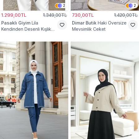
2
2
1.299,00TL
1.349,00TL
730,00TL
1.420,00TL
Pasaklı Giyim
Lila
Dimar Butik
Haki Oversize
Kendinden Desenli Kışlık
Mevsimlik Ceket
Astarlı Tek Düğmeli
Tesettür Ceket