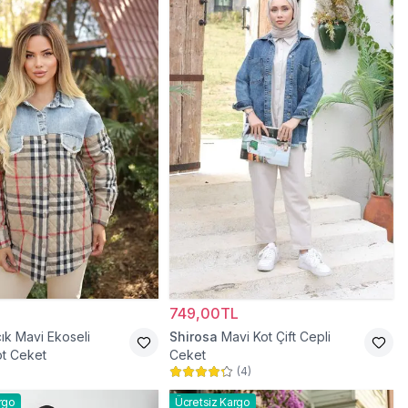
749,00TL
ık Mavi Ekoseli
Shirosa
Mavi Kot Çift Cepli
t Ceket
Ceket
(
4
)
rgo
Ücretsiz Kargo