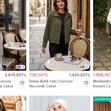
2
2
2.875,00TL
730,00TL
1.420,00TL
1.998,90
versize
Dimar Butik
Haki Oversize
Modamih
at Ceket
Mevsimlik Ceket
Kemerli Ce
Ücretsiz Ka