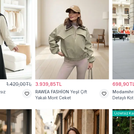
1.420,00TL
3.939,85TL
698,90T
sız
RAWEA FASHİON
Yeşil Çift
Modamih
Yakalı Mont Ceket
Detaylı Ko
Ücretsiz Ka