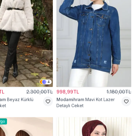
4
TL
2.300,00TL
998,99TL
1.180,00TL
ram
Beyaz Kürklü
Modamihram
Mavi Kot Lazer
ket
Detaylı Ceket
rgo