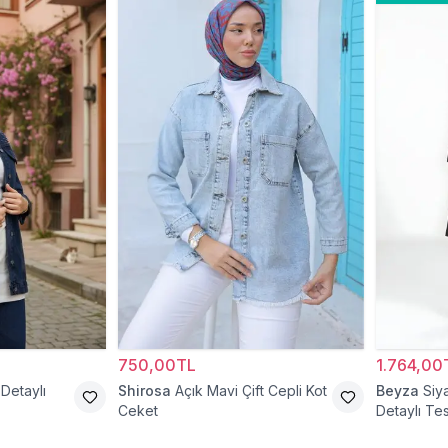
750,00TL
1.764,00
 Detaylı
Shirosa
Açık Mavi Çift Cepli Kot
Beyza
Siy
Ceket
Detaylı Te