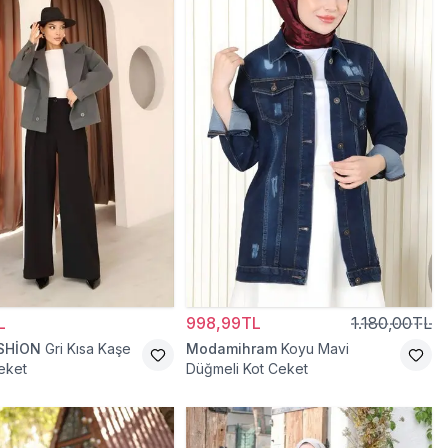
L
998,99TL
1.180,00TL
SHİON
Gri Kısa Kaşe
Modamihram
Koyu Mavi
eket
Düğmeli Kot Ceket