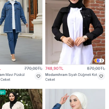
3
L
770,00TL
748,90TL
870,00TL
ram
Mavi Püskül
Modamihram
Siyah Düğmeli Kot
t Ceket
Ceket
rgo