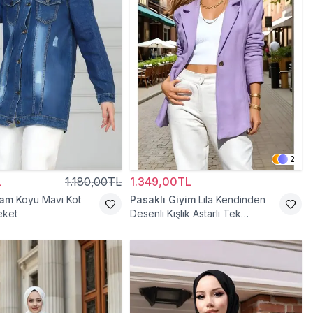
2
L
1.180,00TL
1.349,00TL
ram
Koyu Mavi Kot
Pasaklı Giyim
Lila Kendinden
eket
Desenli Kışlık Astarlı Tek
Düğmeli Tesettür Ceket