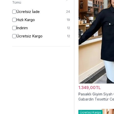
Tümü
Ücretsiz İade
24
Hızlı Kargo
19
İndirim
12
Ücretsiz Kargo
12
1.349,00TL
Pasaklı Giyim
Siyah
Gabardin Tesettür C
Ücretsiz Kargo