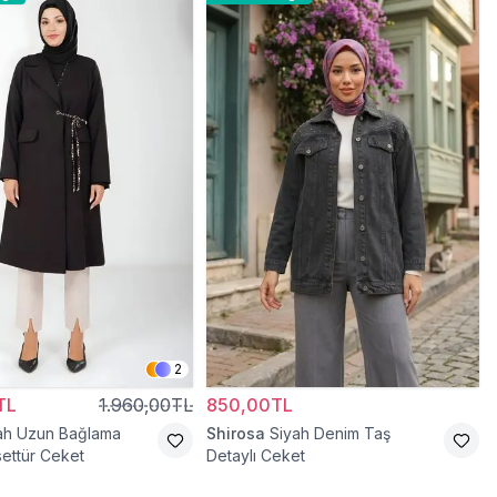
2
TL
1.960,00TL
850,00TL
ah Uzun Bağlama
Shirosa
Siyah Denim Taş
settür Ceket
Detaylı Ceket