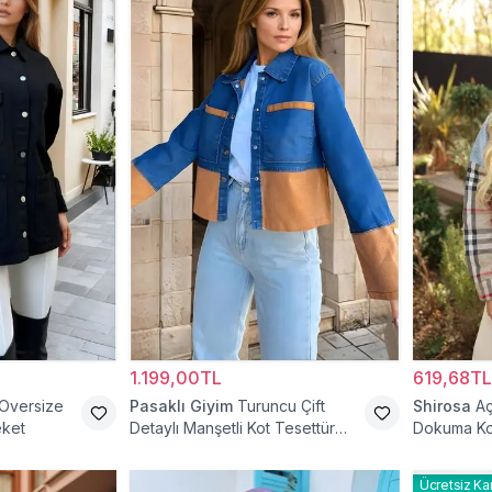
1.199,00TL
619,68TL
 Oversize
Pasaklı Giyim
Turuncu Çift
Shirosa
Aç
eket
Detaylı Manşetli Kot Tesettür
Dokuma Ko
Ceket
Ücretsiz Ka