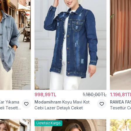
998,99TL
1.180,00TL
1.196,81T
Kar Yıkama
Modamihram
Koyu Mavi Kot
RAWEA FA
li Tesettür
Cebi Lazer Detaylı Ceket
Tesettür C
Ücretsiz Kargo