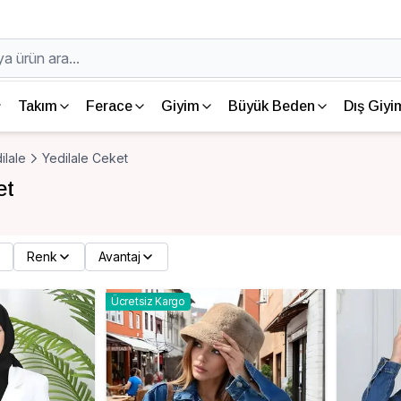
Takım
Ferace
Giyim
Büyük Beden
Dış Giyi
ilale
Yedilale Ceket
et
Renk
Avantaj
Ücretsiz Kargo