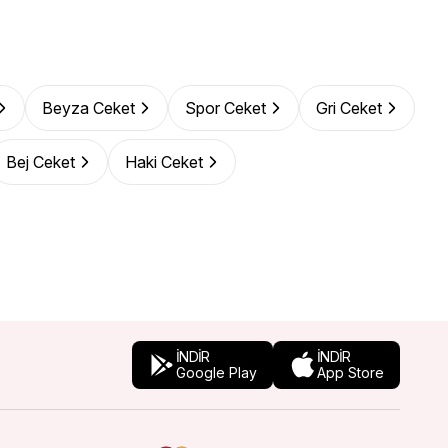
Beyza Ceket
Spor Ceket
Gri Ceket
Bej Ceket
Haki Ceket
İNDİR
İNDİR
Google Play
App Store