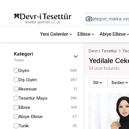
tesettür giyimde 12. yıl
Yeni Gelenler
Elbise
Abiye Elbise
Devr-i Tesettür
Yed
Kategori
Yedilale Cek
Tümü
24 ürün bulundu.
Giyim
589
Dış Giyim
287
Stil
Beden
Aksesuar
21
Tesettür Mayo
286
Elbise
106
Abiye Elbise
47
Tunik
55