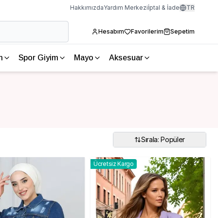
Hakkımızda
Yardım Merkezi
İptal & İade
TR
Hesabım
Favorilerim
Sepetim
m
Spor Giyim
Mayo
Aksesuar
Sırala: Popüler
Ücretsiz Kargo