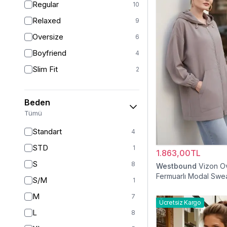
Regular
10
Relaxed
9
Oversize
6
Boyfriend
4
Slim Fit
2
Beden
Tümü
Standart
4
STD
1
1.863,00TL
S
8
Westbound
Vizon O
Fermuarlı Modal Swe
S/M
1
M
7
Ücretsiz Kargo
L
8