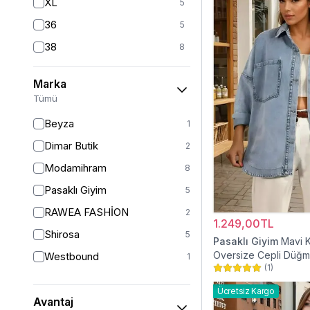
XL
5
36
5
38
8
40
7
Marka
42
7
Tümü
44
2
Beyza
1
46
2
Dimar Butik
2
48
2
Modamihram
8
Pasaklı Giyim
5
RAWEA FASHİON
2
1.249,00TL
Shirosa
5
Pasaklı Giyim
Mavi 
Oversize Cepli Düğme
Westbound
1
(
1
)
Gömlek Ceket
Ücretsiz Kargo
Avantaj