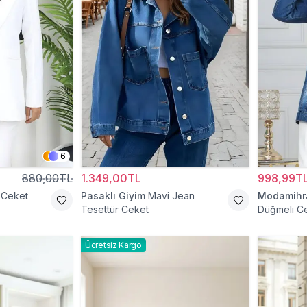
6
880,00TL
1.349,00TL
998,99T
 Ceket
Pasaklı Giyim
Mavi Jean
Modamih
Tesettür Ceket
Düğmeli C
Ücretsiz Kargo