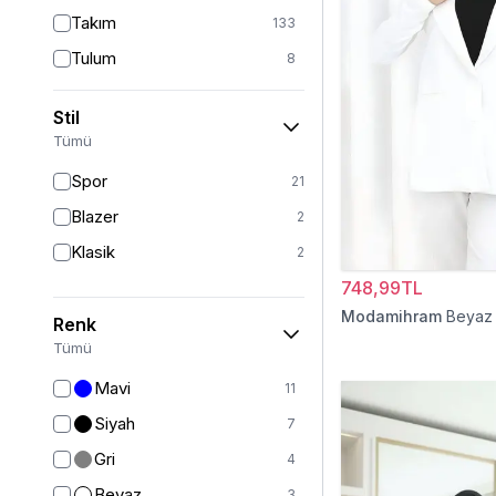
Takım
133
Tulum
8
Pantolon
148
Stil
Etek
19
Tümü
Pantolon Etek
2
Spor
21
Bluz & Gömlek
15
Blazer
2
Kazak
7
Klasik
2
Eşofman
67
748,99TL
Şal
6
Modamihram
Beyaz
Renk
Bone
15
Tümü
Ferace
126
Mavi
11
Kap & Pardesü
23
Siyah
7
Trençkot
32
Gri
4
Hırka
4
Beyaz
3