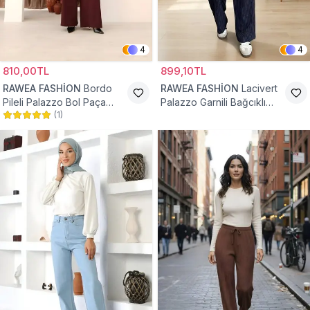
4
4
810,00TL
899,10TL
RAWEA FASHİON
Bordo
RAWEA FASHİON
Lacivert
Pileli Palazzo Bol Paça
Palazzo Garnili Bağcıklı
(
1
)
Yüksek Bel Tesettür
Tesettür Pantolon
Pantolon