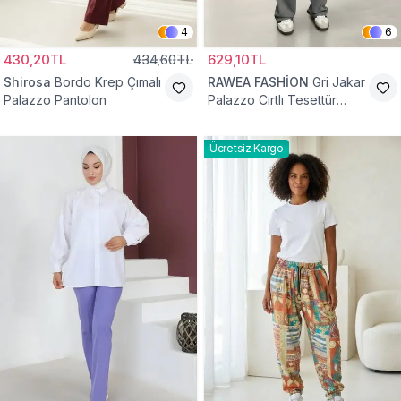
4
6
430,20TL
434,60TL
629,10TL
Shirosa
Bordo Krep Çımalı
RAWEA FASHİON
Gri Jakar
Palazzo Pantolon
Palazzo Cırtlı Tesettür
Pantolon
Ücretsiz Kargo