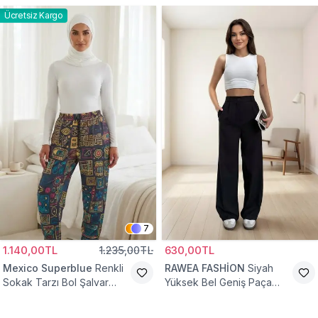
Ücretsiz Kargo
7
1.140,00TL
1.235,00TL
630,00TL
Mexico Superblue
Renkli
RAWEA FASHİON
Siyah
Sokak Tarzı Bol Şalvar
Yüksek Bel Geniş Paça
Pantolon
Palazzo Tesettür Pantolon