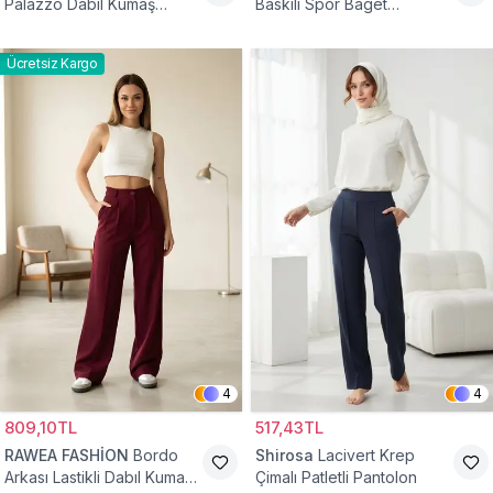
Palazzo Dabıl Kumaş
Baskılı Spor Baget
Tesettür Pantolon
Bürümcük Pantolon
Ücretsiz Kargo
4
4
809,10TL
517,43TL
RAWEA FASHİON
Bordo
Shirosa
Lacivert Krep
Arkası Lastikli Dabıl Kumaş
Çimalı Patletli Pantolon