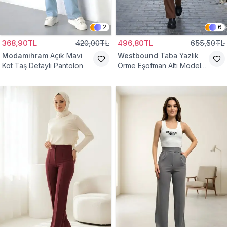
2
6
368,90TL
420,00TL
496,80TL
655,50TL
Modamihram
Açık Mavi
Westbound
Taba Yazlık
Kot Taş Detaylı Pantolon
Örme Eşofman Altı Model
Cepsiz Pantolon