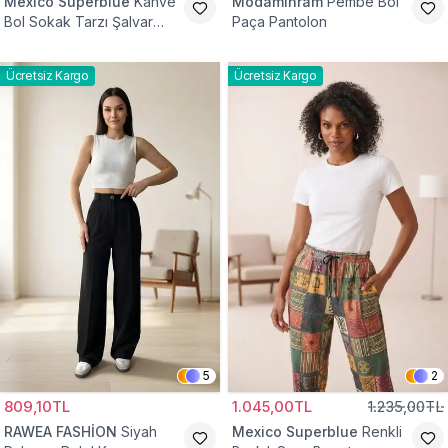
Mexico Superblue
Kahve
Modamihram
Pembe Bol
Bol Sokak Tarzı Şalvar
Paça Pantolon
Pantolon
Ücretsiz Kargo
Ücretsiz Kargo
5
2
809,10TL
1.045,00TL
1.235,00TL
RAWEA FASHİON
Siyah
Mexico Superblue
Renkli