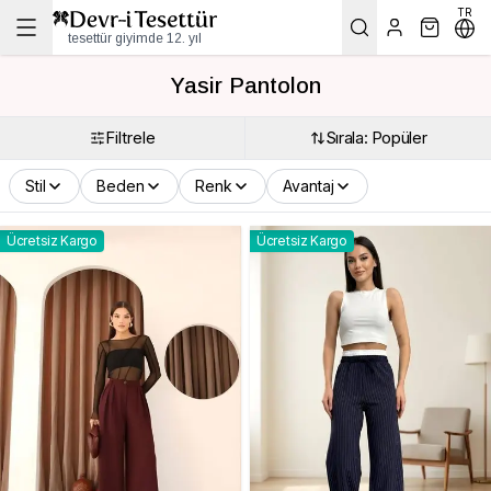
TR
tesettür giyimde 12. yıl
Yasir Pantolon
Filtrele
Sırala: Popüler
Stil
Beden
Renk
Avantaj
Ücretsiz Kargo
Ücretsiz Kargo