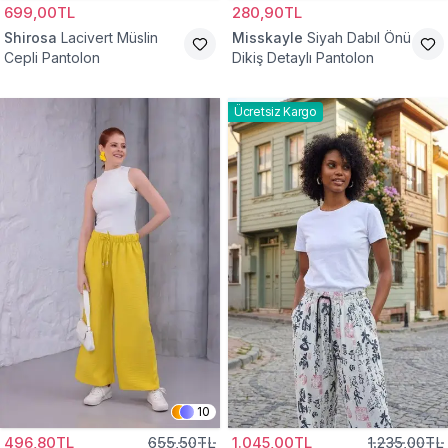
699,00TL
280,90TL
Shirosa
Lacivert Müslin
Misskayle
Siyah Dabıl Önü
Cepli Pantolon
Dikiş Detaylı Pantolon
Ücretsiz Kargo
10
496,80TL
655,50TL
1.045,00TL
1.235,00TL