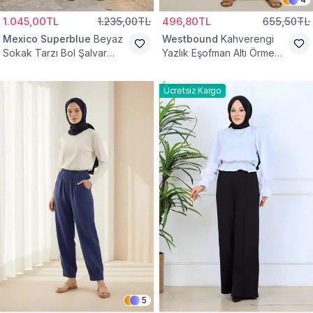
1.045,00TL
1.235,00TL
496,80TL
655,50TL
Mexico Superblue
Beyaz
Westbound
Kahverengi
Sokak Tarzı Bol Şalvar
Yazlık Eşofman Altı Örme
Pantolon
Cepli Pantolon
Ücretsiz Kargo
5