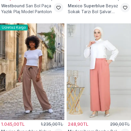
Westbound
Sarı Bol Paça
Mexico Superblue
Beyaz
Yazlık Plaj Model Pantolon
Sokak Tarzı Bol Şalvar
Pantolon
Ücretsiz Kargo
1.045,00TL
1.235,00TL
248,90TL
290,00TL