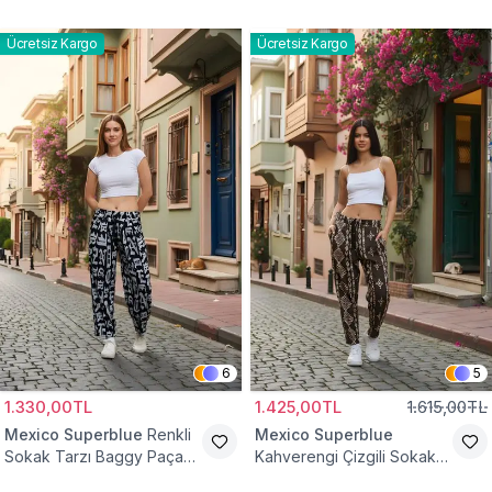
Palazzo Tesettür Pantolon
Ücretsiz Kargo
Ücretsiz Kargo
6
5
1.330,00TL
1.425,00TL
1.615,00TL
Mexico Superblue
Renkli
Mexico Superblue
Sokak Tarzı Baggy Paça
Kahverengi Çizgili Sokak
Detaylı Pantolon
Tarzı Spor Şalvar Pantolon