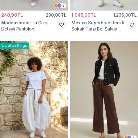
2
248,90TL
290,00TL
1.045,00TL
1.235,00TL
Modamihram
Lila Çizgi
Mexico Superblue
Renkli
Detaylı Pantolon
Sokak Tarzı Bol Şalvar
Pantolon
Ücretsiz Kargo
4