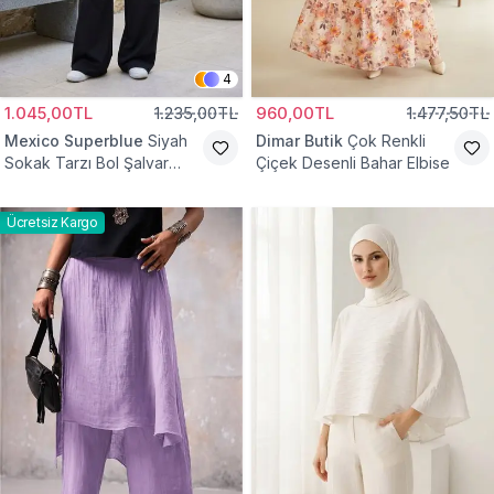
4
1.045,00TL
1.235,00TL
960,00TL
1.477,50TL
Mexico Superblue
Siyah
Dimar Butik
Çok Renkli
Sokak Tarzı Bol Şalvar
Çiçek Desenli Bahar Elbise
Pantolon
Ücretsiz Kargo