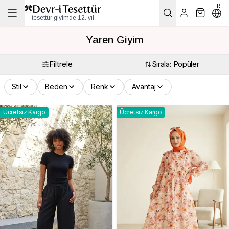
TR
tesettür giyimde 12. yıl
Yaren Giyim
Filtrele
Sırala: Popüler
Stil
Beden
Renk
Avantaj
Ücretsiz Kargo
Ücretsiz Kargo