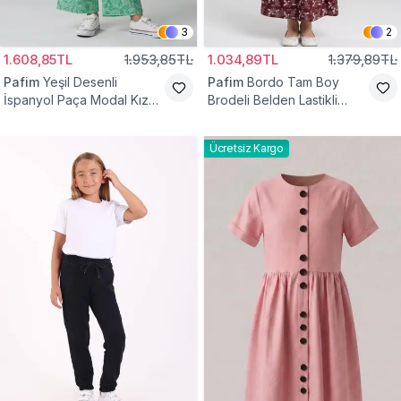
3
2
1.608,85TL
1.953,85TL
1.034,89TL
1.379,89TL
Pafim
Yeşil Desenli
Pafim
Bordo Tam Boy
İspanyol Paça Modal Kız
Brodeli Belden Lastikli
Çocuk Takım
Pamuk Kız Çocuk Etek
Ücretsiz Kargo