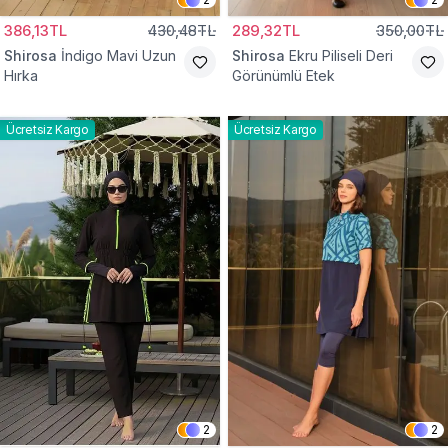
386,13TL
430,48TL
289,32TL
350,00TL
Shirosa
İndigo Mavi Uzun
Shirosa
Ekru Piliseli Deri
Hırka
Görünümlü Etek
Ücretsiz Kargo
Ücretsiz Kargo
2
2