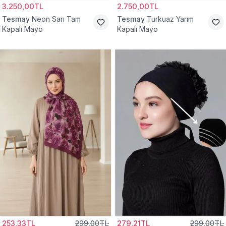
3.250,00TL
2.750,00TL
Tesmay
Neon Sarı Tam
Tesmay
Turkuaz Yarım
Kapalı Mayo
Kapalı Mayo
253,33TL
299,00TL
279,21TL
299,00TL