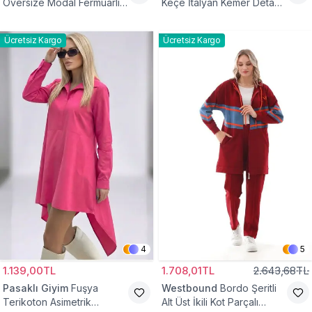
Oversize Modal Fermuarlı
Keçe İtalyan Kemer Detaylı
Sweat Tunik
Yelek
Ücretsiz Kargo
Ücretsiz Kargo
4
5
1.139,00TL
1.708,01TL
2.643,68TL
Pasaklı Giyim
Fuşya
Westbound
Bordo Şeritli
Terikoton Asimetrik
Alt Üst İkili Kot Parçalı