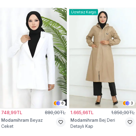
Gömlek Tunik
Eşofman Takım
Ücretsiz Kargo
6
3
748,99TL
880,00TL
1.665,66TL
1.850,00TL
Modamihram
Beyaz
Modamihram
Bej Deri
Ceket
Detaylı Kap