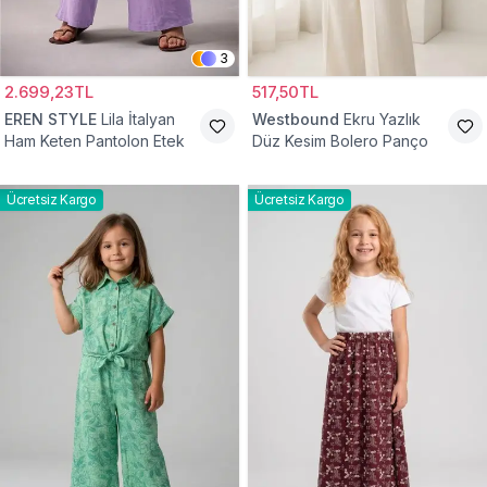
3
2.699,23TL
517,50TL
EREN STYLE
Lila İtalyan
Westbound
Ekru Yazlık
Ham Keten Pantolon Etek
Düz Kesim Bolero Panço
Ücretsiz Kargo
Ücretsiz Kargo