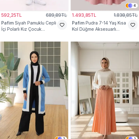
4
592,25TL
689,89TL
1.493,85TL
1.838,85TL
Pafim
Siyah Pamuklu Cepli
Pafim
Pudra 7-14 Yaş Kısa
İçi Polarlı Kız Çocuk
Kol Düğme Aksesuarlı
Eşofman Altı
Pamuk Kız Çocuk Elbise
2
2