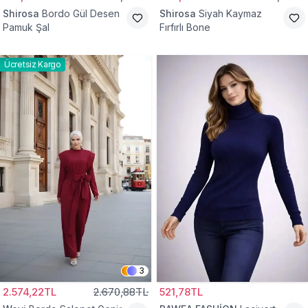
Shirosa
Bordo Gül Desen
Shirosa
Siyah Kaymaz
Pamuk Şal
Fırfırlı Bone
Ücretsiz Kargo
3
2.574,22TL
2.670,88TL
521,78TL