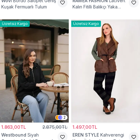
Wovi
Bordo Salopet Geniş
RAWEA FASHİON
Lacivert
Kuşak Fermuarlı Tulum
Kalın Fitilli Balıkçı Yaka
Pamuklu Triko Kazak
Ücretsiz Kargo
Ücretsiz Kargo
2
1.863,00TL
2.875,00TL
1.497,00TL
Westbound
Siyah
EREN STYLE
Kahverengi