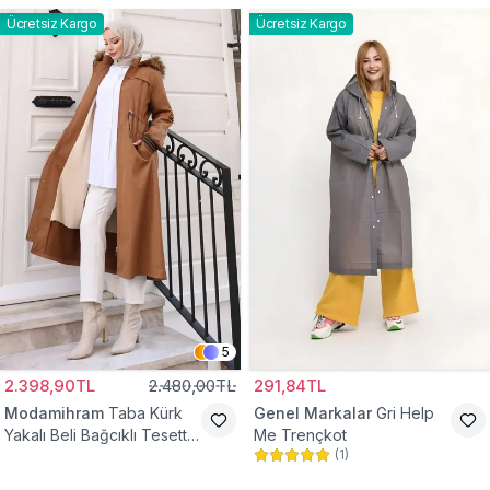
Ücretsiz Kargo
Ücretsiz Kargo
5
2.398,90TL
2.480,00TL
291,84TL
Modamihram
Taba Kürk
Genel Markalar
Gri Help
Yakalı Beli Bağcıklı Tesettür
Me Trençkot
(
1
)
Mont