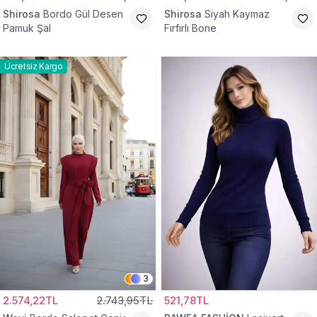
Shirosa
Bordo Gül Desen
Shirosa
Siyah Kaymaz
Pamuk Şal
Fırfırlı Bone
Ücretsiz Kargo
3
2.574,22TL
2.743,95TL
521,78TL