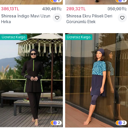
386,13TL
430,48TL
289,32TL
350,00TL
Shirosa
İndigo Mavi Uzun
Shirosa
Ekru Piliseli Deri
Hırka
Görünümlü Etek
Ücretsiz Kargo
Ücretsiz Kargo
2
2