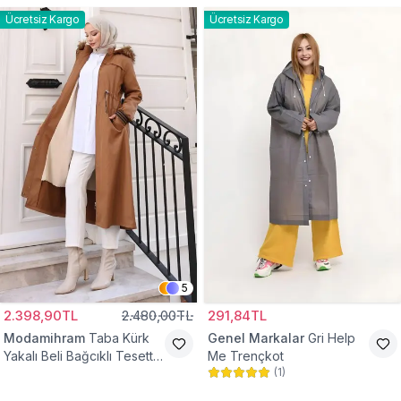
Ücretsiz Kargo
Ücretsiz Kargo
5
2.398,90TL
2.480,00TL
291,84TL
Modamihram
Taba Kürk
Genel Markalar
Gri Help
Yakalı Beli Bağcıklı Tesettür
Me Trençkot
(
1
)
Mont