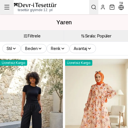
TR
tesettür giyimde 12. yıl
Yaren
Filtrele
Sırala: Popüler
Stil
Beden
Renk
Avantaj
Ücretsiz Kargo
Ücretsiz Kargo