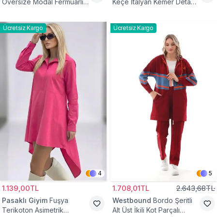
Oversize Modal Fermuarlı
Keçe İtalyan Kemer Detaylı
Sweat Tunik
Yelek
Ücretsiz Kargo
Ücretsiz Kargo
4
5
1.139,00TL
1.708,01TL
2.643,68TL
Pasaklı Giyim
Fuşya
Westbound
Bordo Şeritli
Terikoton Asimetrik
Alt Üst İkili Kot Parçalı