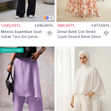
4
1.045,00TL
1.235,00TL
960,00TL
1.477,50TL
Mexico Superblue
Siyah
Dimar Butik
Çok Renkli
Sokak Tarzı Bol Şalvar
Çiçek Desenli Bahar Elbise
Pantolon
Ücretsiz Kargo