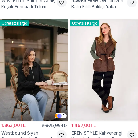
Wovi
Bordo Salopet Geniş
RAWEA FASHİON
Lacivert
Kuşak Fermuarlı Tulum
Kalın Fitilli Balıkçı Yaka
Pamuklu Triko Kazak
Ücretsiz Kargo
Ücretsiz Kargo
2
1.863,00TL
2.875,00TL
1.497,00TL
Westbound
Siyah
EREN STYLE
Kahverengi