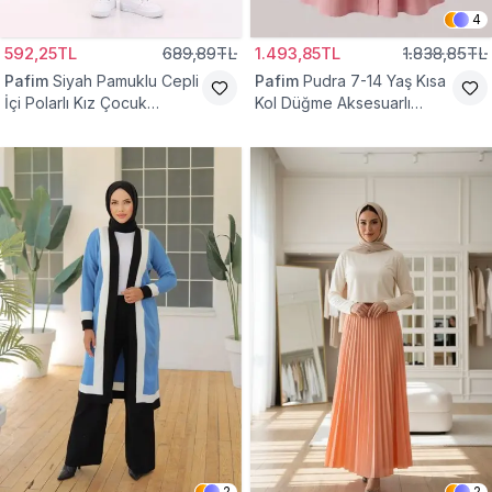
4
592,25TL
689,89TL
1.493,85TL
1.838,85TL
Pafim
Siyah Pamuklu Cepli
Pafim
Pudra 7-14 Yaş Kısa
İçi Polarlı Kız Çocuk
Kol Düğme Aksesuarlı
Eşofman Altı
Pamuk Kız Çocuk Elbise
2
2