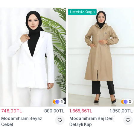
Gömlek Tunik
Eşofman Takım
Ücretsiz Kargo
6
3
748,99TL
880,00TL
1.665,66TL
1.850,00TL
Modamihram
Beyaz
Modamihram
Bej Deri
Ceket
Detaylı Kap