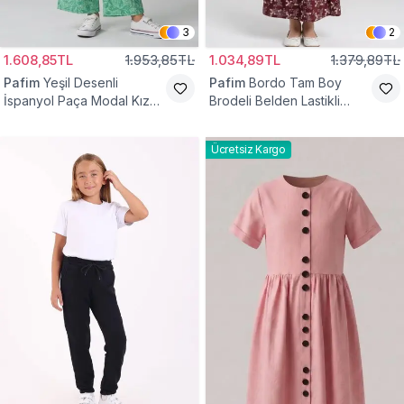
3
2
1.608,85TL
1.953,85TL
1.034,89TL
1.379,89TL
Pafim
Yeşil Desenli
Pafim
Bordo Tam Boy
İspanyol Paça Modal Kız
Brodeli Belden Lastikli
Çocuk Takım
Pamuk Kız Çocuk Etek
Ücretsiz Kargo