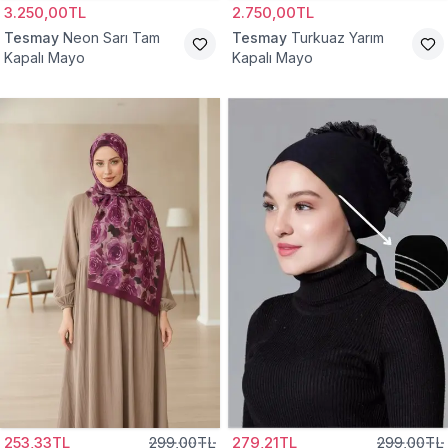
3.250,00TL
2.750,00TL
Tesmay
Neon Sarı Tam
Tesmay
Turkuaz Yarım
Kapalı Mayo
Kapalı Mayo
253,33TL
299,00TL
279,21TL
299,00TL