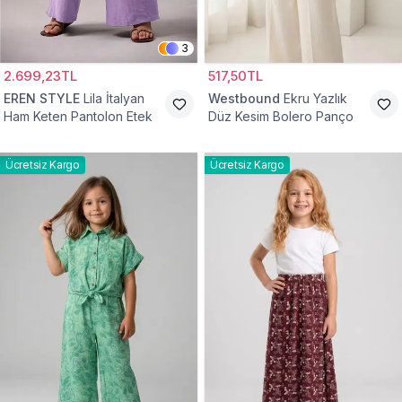
3
2.699,23TL
517,50TL
EREN STYLE
Lila İtalyan
Westbound
Ekru Yazlık
Ham Keten Pantolon Etek
Düz Kesim Bolero Panço
Ücretsiz Kargo
Ücretsiz Kargo