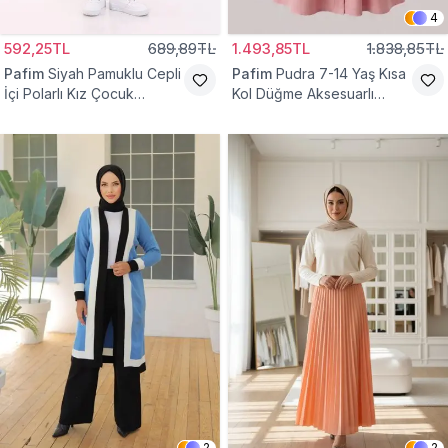
4
592,25TL
689,89TL
1.493,85TL
1.838,85TL
Pafim
Siyah Pamuklu Cepli
Pafim
Pudra 7-14 Yaş Kısa
İçi Polarlı Kız Çocuk
Kol Düğme Aksesuarlı
Eşofman Altı
Pamuk Kız Çocuk Elbise
2
2