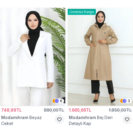
Gömlek Tunik
Eşofman Takım
Ücretsiz Kargo
6
3
748,99TL
880,00TL
1.665,66TL
1.850,00TL
Modamihram
Beyaz
Modamihram
Bej Deri
Ceket
Detaylı Kap