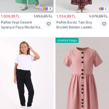
3
2
1.608,85TL
1.953,85TL
1.034,89TL
1.379,89TL
Pafim
Yeşil Desenli
Pafim
Bordo Tam Boy
İspanyol Paça Modal Kız
Brodeli Belden Lastikli
Çocuk Takım
Pamuk Kız Çocuk Etek
Ücretsiz Kargo