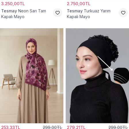
3.250,00TL
2.750,00TL
Tesmay
Neon Sarı Tam
Tesmay
Turkuaz Yarım
Kapalı Mayo
Kapalı Mayo
253,33TL
299,00TL
279,21TL
299,00TL