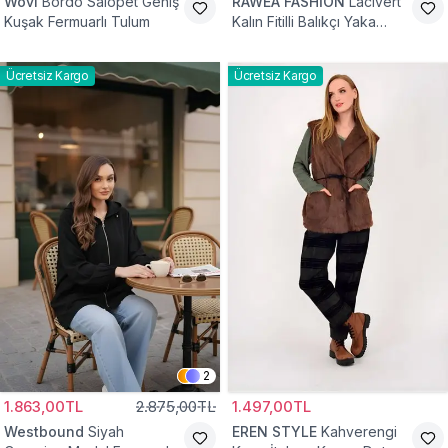
Wovi
Bordo Salopet Geniş
RAWEA FASHİON
Lacivert
Kuşak Fermuarlı Tulum
Kalın Fitilli Balıkçı Yaka
Pamuklu Triko Kazak
Ücretsiz Kargo
Ücretsiz Kargo
2
1.863,00TL
2.875,00TL
1.497,00TL
Westbound
Siyah
EREN STYLE
Kahverengi