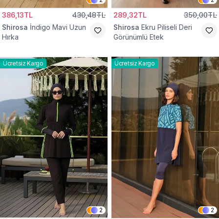
386,13TL
430,48TL
289,32TL
350,00TL
Shirosa
İndigo Mavi Uzun
Shirosa
Ekru Piliseli Deri
Hırka
Görünümlü Etek
Ücretsiz Kargo
Ücretsiz Kargo
2
2