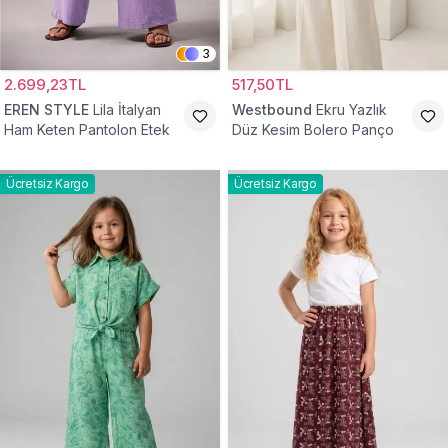
3
2.699,23TL
517,50TL
EREN STYLE
Lila İtalyan
Westbound
Ekru Yazlık
Ham Keten Pantolon Etek
Düz Kesim Bolero Panço
Ücretsiz Kargo
Ücretsiz Kargo