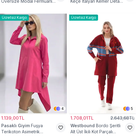
Oversize Modal Fermuarlı
Keçe İtalyan Kemer Detaylı
Sweat Tunik
Yelek
Ücretsiz Kargo
Ücretsiz Kargo
4
5
1.139,00TL
1.708,01TL
2.643,68TL
Pasaklı Giyim
Fuşya
Westbound
Bordo Şeritli
Terikoton Asimetrik
Alt Üst İkili Kot Parçalı