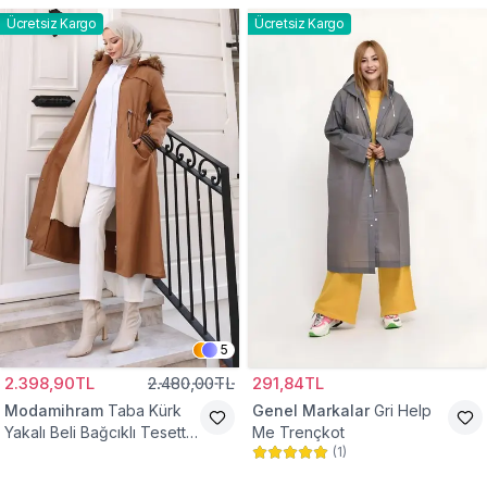
Ücretsiz Kargo
Ücretsiz Kargo
5
2.398,90TL
2.480,00TL
291,84TL
Modamihram
Taba Kürk
Genel Markalar
Gri Help
Yakalı Beli Bağcıklı Tesettür
Me Trençkot
(
1
)
Mont