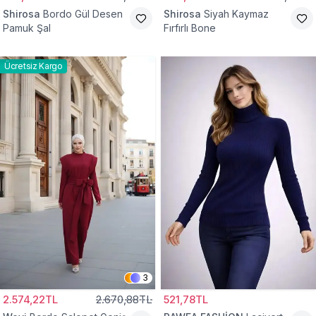
Shirosa
Bordo Gül Desen
Shirosa
Siyah Kaymaz
Pamuk Şal
Fırfırlı Bone
Ücretsiz Kargo
3
2.574,22TL
2.670,88TL
521,78TL