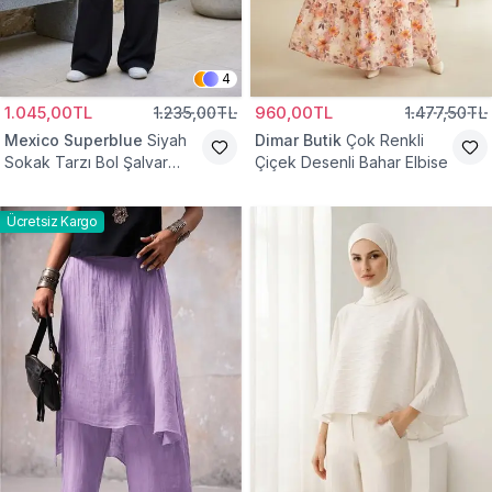
4
1.045,00TL
1.235,00TL
960,00TL
1.477,50TL
Mexico Superblue
Siyah
Dimar Butik
Çok Renkli
Sokak Tarzı Bol Şalvar
Çiçek Desenli Bahar Elbise
Pantolon
Ücretsiz Kargo