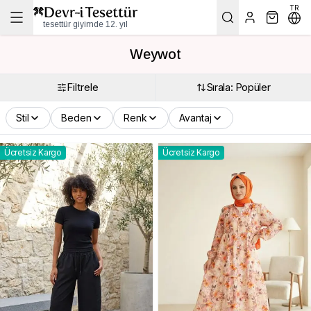
TR
tesettür giyimde 12. yıl
Weywot
Filtrele
Sırala: Popüler
Stil
Beden
Renk
Avantaj
Ücretsiz Kargo
Ücretsiz Kargo